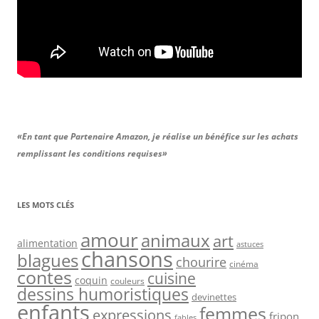
«En tant que Partenaire Amazon, je réalise un bénéfice sur les achats
remplissant les conditions requises»
LES MOTS CLÉS
amour
animaux
art
alimentation
astuces
chansons
blagues
chourire
cinéma
contes
cuisine
coquin
couleurs
dessins humoristiques
devinettes
enfants
femmes
expressions
fripon
fables