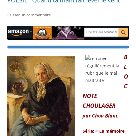
POÉSIE : Quand ta main fait lever le vent
Laisser un commentaire
B
L
O
C
NOTE
CHOULAGER
par Chou Blanc
Série: « La mémoire