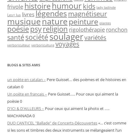
humour
histoire
kids
frivole
lady ladinde
légendes
magnétiseur
livres
Les+ lus
musique
nature
peinture
plantes
psy
religion
poésie
rigolothérapie
ronchon
soulager
société
santé
variétés
voyages
verboriculteur
verboriculture
BLOGS & SITES AMIS
un poète en catalan –
Pere Guisset… des poèmes et de histoires en
catalan 0
Un poète en français –
Pere Guisset….. Pour ceux qui aiment la
poèsie 0
D'ICI & D'AILLEURS –
Pour ceux qui aiment la photo et …..
MACHANADA 0
DUO CANTICEL "Ballade" de Concerts-Découvertes
«… c’est comme
si les sons et timbres des deux instruments se mélangeaient l’un