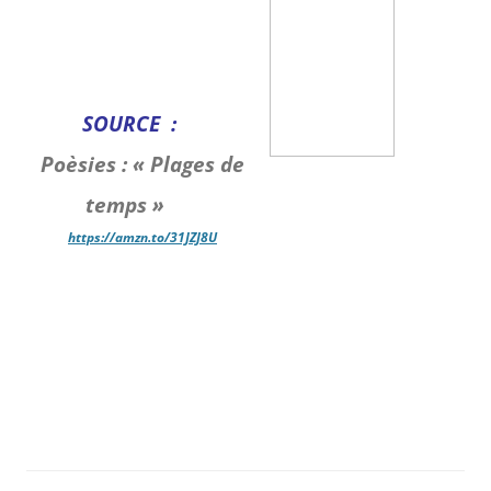
SO
URCE :
Poèsies : « Plages de
temps »
https://amzn.to/31JZJ8U