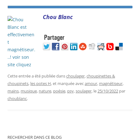
Chou Blanc
Cette entrée a été publiée dans
choulager
,
choupinettes &
choupinets
,
les potes H
, et marquée avec
amour
,
magnétiseur
,
mains
,
musique
,
nature
,
poésie
,
psy
,
soulager
, le
25/10/2022
par
choublanc
.
RECHERCHER DANS CE BLOG