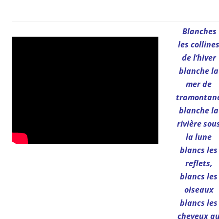
Blanches
les colline
de l’hiver
blanche la
mer de
tramontan
blanche la
rivière sou
la lune
blancs les
reflets,
blancs les
oiseaux
blancs les
cheveux a