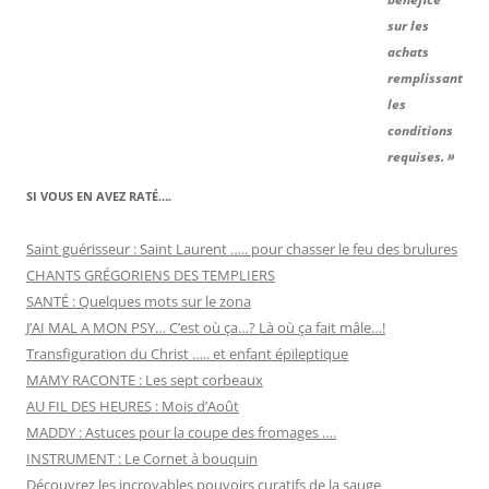
sur les
achats
remplissant
les
conditions
requises. »
SI VOUS EN AVEZ RATÉ….
Saint guérisseur : Saint Laurent ….. pour chasser le feu des brulures
CHANTS GRÉGORIENS DES TEMPLIERS
SANTÉ : Quelques mots sur le zona
J’AI MAL A MON PSY… C’est où ça…? Là où ça fait mâle…!
Transfiguration du Christ ….. et enfant épileptique
MAMY RACONTE : Les sept corbeaux
AU FIL DES HEURES : Mois d’Août
MADDY : Astuces pour la coupe des fromages ….
INSTRUMENT : Le Cornet à bouquin
Découvrez les incroyables pouvoirs curatifs de la sauge