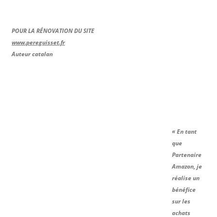
POUR LA RÉNOVATION DU SITE
www.pereguisset.fr
Auteur catalan
« En tant
que
Partenaire
Amazon, je
réalise un
bénéfice
sur les
achats