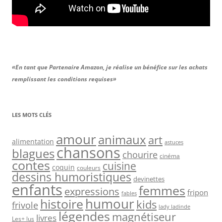
«En tant que Partenaire Amazon, je réalise un bénéfice sur les achats
remplissant les conditions requises»
LES MOTS CLÉS
amour
animaux
art
alimentation
astuces
chansons
blagues
chourire
cinéma
contes
cuisine
coquin
couleurs
dessins humoristiques
devinettes
enfants
femmes
expressions
fripon
fables
humour
histoire
kids
frivole
lady ladinde
légendes
magnétiseur
livres
Les+ lus