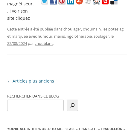
Cette entrée a été publiée dans
choulager
,
choumain
,
les potes ag
,
et marquée avec
humour
,
mains
,
rigolothérapie
,
soulager
, le
22/08/2024
par
choublanc
.
Navigation
←
Articles plus anciens
des
RECHERCHER DANS CE BLOG
articles
YOU’RE ALL IN THE WORLD TO ME. PLEASE – TRANSLATE – TRADUCCIÓN –