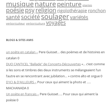
nature
musique
peinture
plantes
psy
religion
poésie
rigolothérapie
ronchon
soulager
société
santé
variétés
voyages
verboriculteur
verboriculture
BLOGS & SITES AMIS
un poète en catalan –
Pere Guisset… des poèmes et de histoires en
catalan 0
DUO CANTICEL "Ballade" de Concerts-Découvertes
«… c’est comme
si les sons et timbres des deux instruments se mélangeaient l’un
l’autre en se rencontrant avec jubilation… » contre alto et orgue 0
D'ICI & D'AILLEURS –
Pour ceux qui aiment la photo et …..
MACHANADA 0
Un poète en français –
Pere Guisset….. Pour ceux qui aiment la
poèsie 0