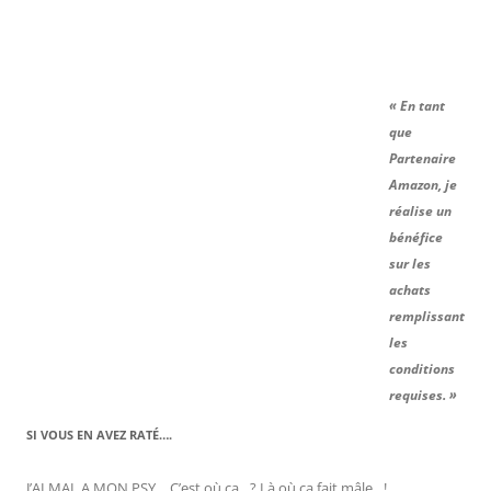
« En tant
que
Partenaire
Amazon, je
réalise un
bénéfice
sur les
achats
remplissant
les
conditions
requises. »
SI VOUS EN AVEZ RATÉ….
J’AI MAL A MON PSY… C’est où ça…? Là où ça fait mâle…!