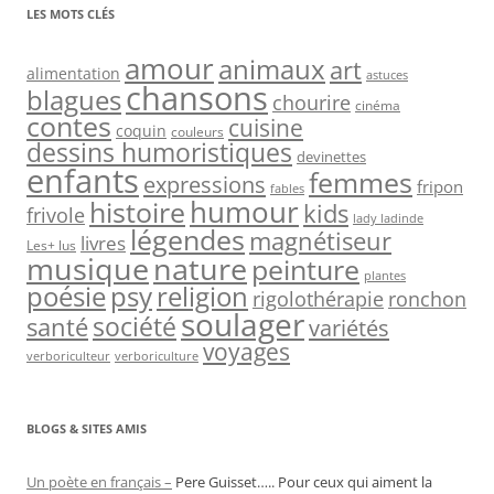
LES MOTS CLÉS
amour
animaux
art
alimentation
astuces
chansons
blagues
chourire
cinéma
contes
cuisine
coquin
couleurs
dessins humoristiques
devinettes
enfants
femmes
expressions
fripon
fables
humour
histoire
kids
frivole
lady ladinde
légendes
magnétiseur
livres
Les+ lus
nature
musique
peinture
plantes
psy
religion
poésie
rigolothérapie
ronchon
soulager
société
santé
variétés
voyages
verboriculteur
verboriculture
BLOGS & SITES AMIS
Un poète en français –
Pere Guisset….. Pour ceux qui aiment la