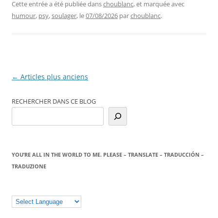
Cette entrée a été publiée dans
choublanc
, et marquée avec
humour
,
psy
,
soulager
, le
07/08/2026
par
choublanc
.
Navigation
←
Articles plus anciens
des
RECHERCHER DANS CE BLOG
articles
YOU’RE ALL IN THE WORLD TO ME. PLEASE – TRANSLATE – TRADUCCIÓN –
TRADUZIONE