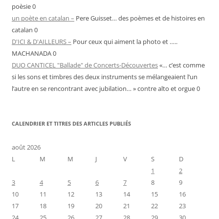
poèsie 0
un poète en catalan –
Pere Guisset… des poèmes et de histoires en
catalan 0
D'ICI & D'AILLEURS –
Pour ceux qui aiment la photo et …..
MACHANADA 0
DUO CANTICEL "Ballade" de Concerts-Découvertes
«… c’est comme
si les sons et timbres des deux instruments se mélangeaient l’un
l’autre en se rencontrant avec jubilation… » contre alto et orgue 0
CALENDRIER ET TITRES DES ARTICLES PUBLIÉS
août 2026
L
M
M
J
V
S
D
1
2
3
4
5
6
7
8
9
10
11
12
13
14
15
16
17
18
19
20
21
22
23
24
25
26
27
28
29
30