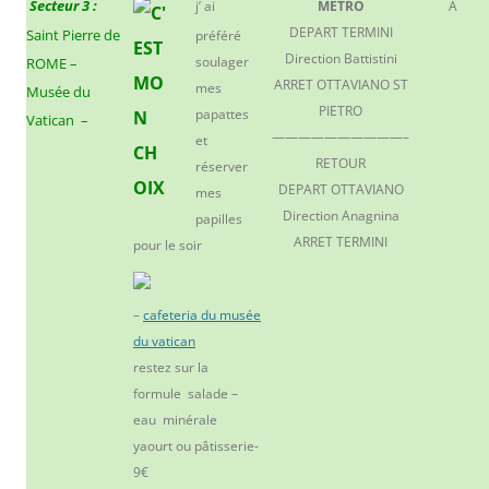
Secteur 3 :
j’ ai
METRO
A
DEPART TERMINI
Saint Pierre de
préféré
Direction Battistini
soulager
ROME –
ARRET OTTAVIANO ST
mes
Musée du
PIETRO
papattes
Vatican –
——————————–
et
RETOUR
réserver
DEPART OTTAVIANO
mes
Direction Anagnina
papilles
ARRET TERMINI
pour le soir
–
cafeteria du musée
du vatican
restez sur la
formule salade –
eau minérale
yaourt ou pâtisserie-
9€