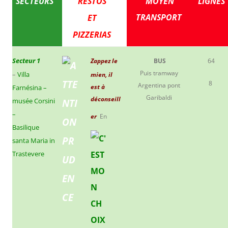
SECTEURS
RESTOS
MOYEN
LIGNES
TRANSPORT
ET
PIZZERIAS
Secteur 1
Z
appez le
BUS
64
Puis tramway
–
Villa
mien, il
8
Argentina pont
est à
Farnésina –
Garibaldi
déconseill
musée Corsini
–
er
En
Basilique
santa Maria in
Trastevere