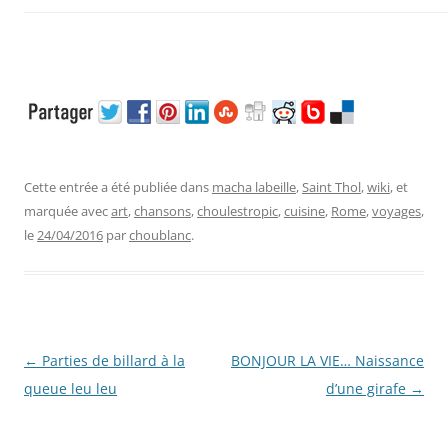
Cette entrée a été publiée dans
macha labeille
,
Saint Thol
,
wiki
, et
marquée avec
art
,
chansons
,
choulestropic
,
cuisine
,
Rome
,
voyages
,
le
24/04/2016
par
choublanc
.
Navigation
←
Parties de billard à la
BONJOUR LA VIE… Naissance
des
queue leu leu
d’une girafe
→
articles