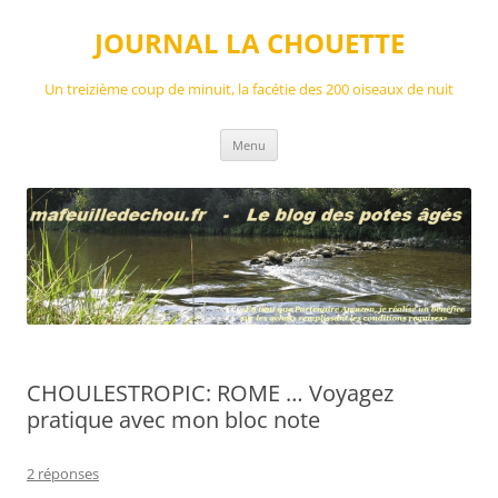
Aller
au
JOURNAL LA CHOUETTE
contenu
Un treizième coup de minuit, la facétie des 200 oiseaux de nuit
Menu
CHOULESTROPIC: ROME … Voyagez
pratique avec mon bloc note
2 réponses