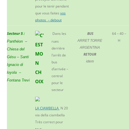
pour le tenir pendant
que vous faites
vos
photos – debout
Secteur 5 :
Dans les
BUS
64 – 40 –
H
ARRET TORRE
rues
Panthéon –
ARGENTINA
derrière
Chiesa del
RETOUR
l’arrêt de
Gésu – Santi
idem
bus
Ignacio di
d’arrivée –
loyola –
central
Fontana Trevi
pour le
secteur
LA CIAMBELLA
N 20
via della ciambella
Très correct pour
tout