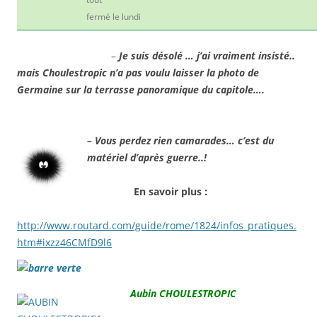
fermé le lundi
–
Je suis désolé … j’ai vraiment insisté..
mais Choulestropic n’a pas voulu laisser la photo de
Germaine sur la terrasse panoramique du capitole….
– Vous perdez rien camarades… c’est du
matériel d’après guerre..!
En savoir plus :
http://www.routard.com/guide/rome/1824/infos_pratiques.
htm#ixzz46CMfD9l6
Aubin CHOULESTROPIC