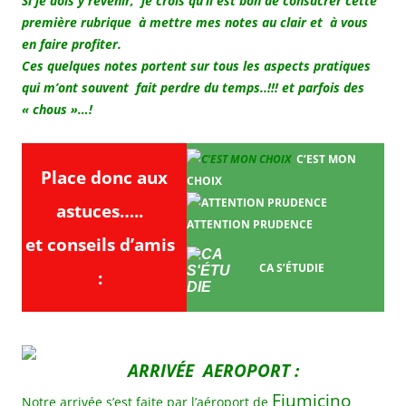
Si je dois y revenir, je crois qu’il est bon de consacrer cette
première rubrique à mettre mes notes au clair et à vous
en faire profiter.
Ces quelques notes portent sur tous les aspects pratiques
qui m’ont souvent fait perdre du temps..!!! et parfois des
« chous »…!
C’EST MON
Place donc aux
CHOIX
astuces…..
ATTENTION PRUDENCE
et conseils d’amis
CA S’ÉTUDIE
:
ARRIVÉE AEROPORT :
Fiumicino
Notre arrivée s’est faite par l’aéroport de