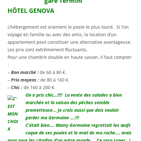
gare Termini
HÔTEL GENOVA
L’hébergement est vraiment le poste le plus lourd. Si l’on
voyage en famille ou avec des amis, la location d’un
appartement peut constituer une alternative avantageuse.
Les prix sont extrêmement fluctuants.
Pour une chambre double en haute saison, il faut compter
:
–
Bon marché :
de 60 à 80 €.
–
Prix moyens :
de 80 à 160 €.
–
Chic :
de 160 à 200 €.
On a pris chic…!!!! La vente des salades a bien
marchée et la saison des pêches semble
prometteuse… Je crois aussi que dois vouloir
garder ma Germaine ….!!!
C’était bien…. Mamy Germaine regrettait les œufs
coque de ses poules et le miel de ma ruche…. mais
pour vous les citadins d’un autre monde … Ce sera super…!