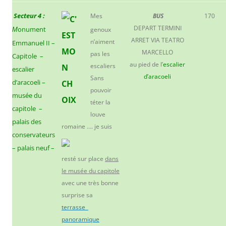
Secteur 4 :
Mes
BUS
170
DEPART TERMINI
onument
genoux
M
ARRET VIA TEATRO
n’aiment
Emmanuel II –
MARCELLO
pas les
Capitole –
au pied de l’
escalier
escaliers
escalier
d’aracoeli
Sans
d’aracoeli –
pouvoir
musée du
téter la
capitole –
louve
palais des
romaine …. j
e suis
conservateurs
– palais neuf –
resté sur place
dans
le musée du capitole
avec une très bonne
surprise sa
terrasse
panoramique