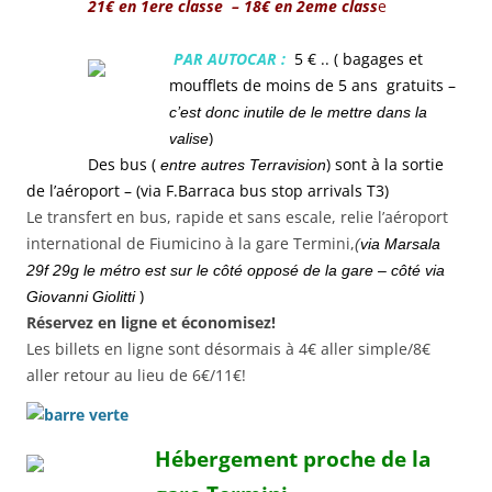
21€ en 1ere classe – 18€ en 2eme class
e
PAR AUTOCAR :
5 € .. ( bagages et
moufflets de moins de 5 ans
gratuits
–
c’est donc inutile de le mettre dans la
)
valise
Des bus (
)
sont à la sortie
entre autres Terravision
de l’aéroport – (via F.Barraca bus stop arrivals T3)
Le transfert en bus, rapide et sans escale, relie l’aéroport
international de Fiumicino à la gare Termini,
(
via Marsala
29f 29g le métro est sur le côté opposé de la gare – côté via
)
Giovanni Giolitti
Réservez en ligne et économisez!
Les billets en ligne sont désormais à 4€ aller simple/8€
aller retour au lieu de 6€/11€!
Hébergement proche de la