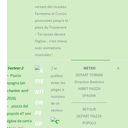
sortant des musées
Farnesina et Corsini
poursuivez jusqu’a la
place du Trastevere
– Terrasses devant
l’église… c’est mieux
avec animations
musicales !
Secteur 2
j’ ai
METRO
A
DEPART TERMINI
–
Piazza
préféré
Direction Battistini
spagna (
éviter les
en
ARRET PIAZZA
pièges à
chantier avril
SPAGNA
touristes
)
2016
——————————–
de ce
– piazza del
RETOUR
secteur
popolo eT son
DEPART PIAZZA
église de santa
POPOLO