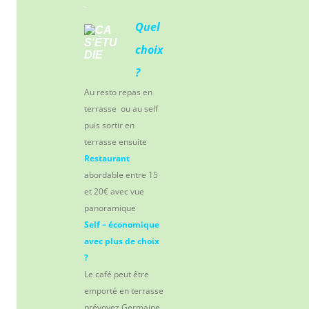
–
Quel
choix
?
Au resto repas en
terrasse ou au self
puis sortir en
terrasse ensuite
Restaurant
abordable entre 15
et 20€ avec vue
panoramique
Self –
économique
avec plus de choix
?
Le café peut être
emporté en terrasse
prévoyez Germaine