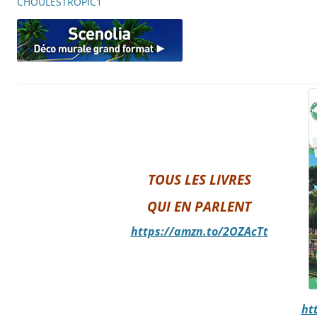
TOUS LES LIVRES
QUI EN PARLENT
https://amzn.to/2OZAcTt
ht