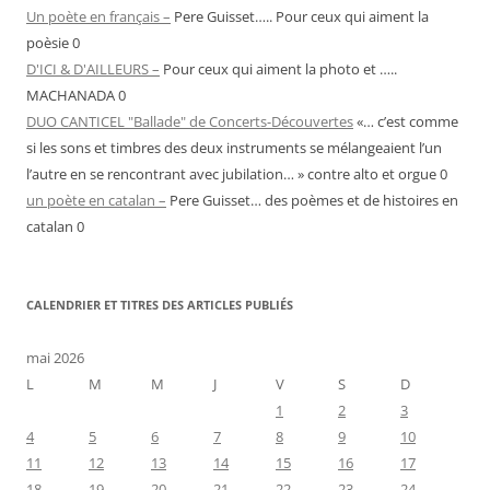
Un poète en français –
Pere Guisset….. Pour ceux qui aiment la
poèsie 0
D'ICI & D'AILLEURS –
Pour ceux qui aiment la photo et …..
MACHANADA 0
DUO CANTICEL "Ballade" de Concerts-Découvertes
«… c’est comme
si les sons et timbres des deux instruments se mélangeaient l’un
l’autre en se rencontrant avec jubilation… » contre alto et orgue 0
un poète en catalan –
Pere Guisset… des poèmes et de histoires en
catalan 0
CALENDRIER ET TITRES DES ARTICLES PUBLIÉS
mai 2026
L
M
M
J
V
S
D
1
2
3
4
5
6
7
8
9
10
11
12
13
14
15
16
17
18
19
20
21
22
23
24