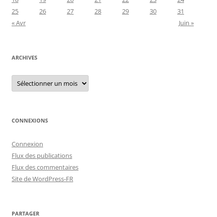
25
26
27
28
29
30
31
« Avr
Juin »
ARCHIVES
Archives
CONNEXIONS
Connexion
Flux des publications
Flux des commentaires
Site de WordPress-FR
PARTAGER