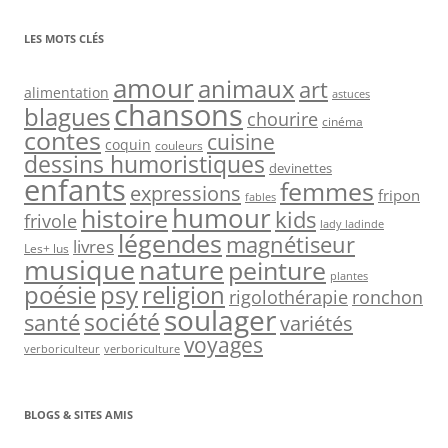
LES MOTS CLÉS
amour
animaux
art
alimentation
astuces
chansons
blagues
chourire
cinéma
contes
cuisine
coquin
couleurs
dessins humoristiques
devinettes
enfants
femmes
expressions
fripon
fables
humour
histoire
kids
frivole
lady ladinde
légendes
magnétiseur
livres
Les+ lus
nature
musique
peinture
plantes
psy
religion
poésie
rigolothérapie
ronchon
soulager
société
santé
variétés
voyages
verboriculteur
verboriculture
BLOGS & SITES AMIS