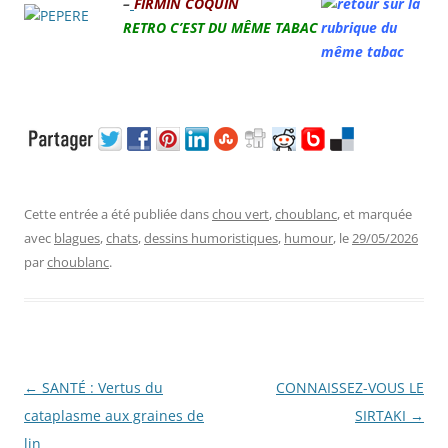
–
FIRMIN COQUIN
RETRO
C’EST DU MÊME TABAC
Cette entrée a été publiée dans
chou vert
,
choublanc
, et marquée
avec
blagues
,
chats
,
dessins humoristiques
,
humour
, le
29/05/2026
par
choublanc
.
Navigation
←
SANTÉ : Vertus du
CONNAISSEZ-VOUS LE
des
cataplasme aux graines de
SIRTAKI
→
articles
lin