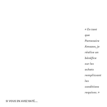
« En tant
que
Partenaire
Amazon, je
réalise un
bénéfice
sur les
achats
remplissant
les
conditions
requises. »
SI VOUS EN AVEZ RATÉ….