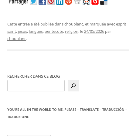
Cette entrée a été publiée dans
choublanc
, et marquée avec
esprit
saint
,
jésus
,
langues
,
pentecôte
,
religion
, le
24/05/2026
par
choublanc
.
RECHERCHER DANS CE BLOG
YOU’RE ALL IN THE WORLD TO ME. PLEASE – TRANSLATE – TRADUCCIÓN –
TRADUZIONE