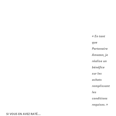
« En tant
que
Partenaire
Amazon, je
réalise un
bénéfice
sur les
achats
remplissant
les
conditions
requises. »
SI VOUS EN AVEZ RATÉ….