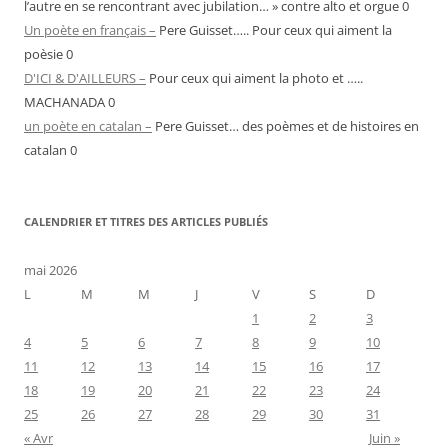
l’autre en se rencontrant avec jubilation… » contre alto et orgue 0
Un poète en français –
Pere Guisset….. Pour ceux qui aiment la
poèsie 0
D'ICI & D'AILLEURS –
Pour ceux qui aiment la photo et …..
MACHANADA 0
un poète en catalan –
Pere Guisset… des poèmes et de histoires en
catalan 0
CALENDRIER ET TITRES DES ARTICLES PUBLIÉS
mai 2026
L
M
M
J
V
S
D
1
2
3
4
5
6
7
8
9
10
11
12
13
14
15
16
17
18
19
20
21
22
23
24
25
26
27
28
29
30
31
« Avr
Juin »