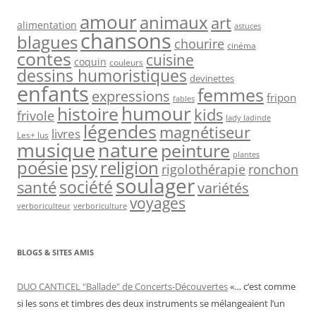
amour
animaux
art
alimentation
astuces
chansons
blagues
chourire
cinéma
contes
cuisine
coquin
couleurs
dessins humoristiques
devinettes
enfants
femmes
expressions
fripon
fables
humour
histoire
kids
frivole
lady ladinde
légendes
magnétiseur
livres
Les+ lus
nature
musique
peinture
plantes
psy
religion
poésie
rigolothérapie
ronchon
soulager
société
santé
variétés
voyages
verboriculteur
verboriculture
BLOGS & SITES AMIS
DUO CANTICEL "Ballade" de Concerts-Découvertes
«… c’est comme
si les sons et timbres des deux instruments se mélangeaient l’un