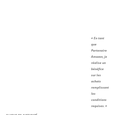
« En tant
que
Partenaire
Amazon, je
réalise un
bénéfice
sur les
achats
remplissant
les
conditions
requises. »