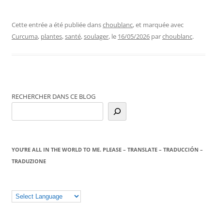
Cette entrée a été publiée dans
choublanc
, et marquée avec
Curcuma
,
plantes
,
santé
,
soulager
, le
16/05/2026
par
choublanc
.
RECHERCHER DANS CE BLOG
YOU’RE ALL IN THE WORLD TO ME. PLEASE – TRANSLATE – TRADUCCIÓN –
TRADUZIONE