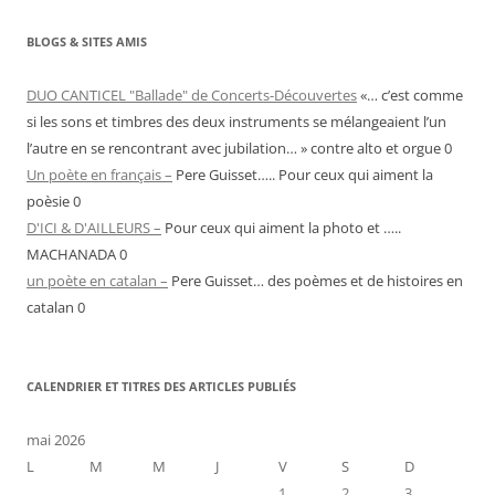
BLOGS & SITES AMIS
DUO CANTICEL "Ballade" de Concerts-Découvertes
«… c’est comme
si les sons et timbres des deux instruments se mélangeaient l’un
l’autre en se rencontrant avec jubilation… » contre alto et orgue 0
Un poète en français –
Pere Guisset….. Pour ceux qui aiment la
poèsie 0
D'ICI & D'AILLEURS –
Pour ceux qui aiment la photo et …..
MACHANADA 0
un poète en catalan –
Pere Guisset… des poèmes et de histoires en
catalan 0
CALENDRIER ET TITRES DES ARTICLES PUBLIÉS
mai 2026
L
M
M
J
V
S
D
1
2
3