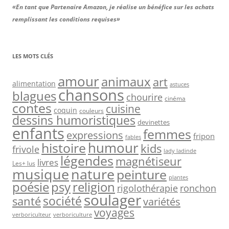
«En tant que Partenaire Amazon, je réalise un bénéfice sur les achats
remplissant les conditions requises»
LES MOTS CLÉS
amour
animaux
art
alimentation
astuces
chansons
blagues
chourire
cinéma
contes
cuisine
coquin
couleurs
dessins humoristiques
devinettes
enfants
femmes
expressions
fripon
fables
humour
histoire
kids
frivole
lady ladinde
légendes
magnétiseur
livres
Les+ lus
nature
musique
peinture
plantes
psy
religion
poésie
rigolothérapie
ronchon
soulager
société
santé
variétés
voyages
verboriculteur
verboriculture