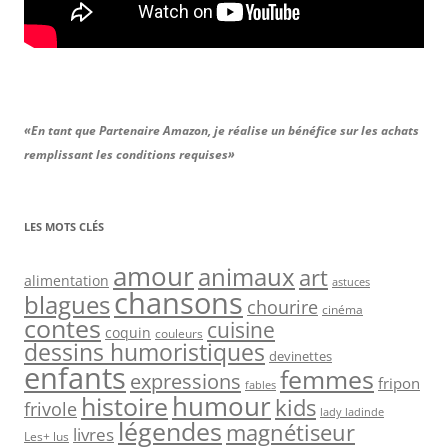
«En tant que Partenaire Amazon, je réalise un bénéfice sur les achats
remplissant les conditions requises»
LES MOTS CLÉS
amour
animaux
art
alimentation
astuces
chansons
blagues
chourire
cinéma
contes
cuisine
coquin
couleurs
dessins humoristiques
devinettes
enfants
femmes
expressions
fripon
fables
humour
histoire
kids
frivole
lady ladinde
légendes
magnétiseur
livres
Les+ lus