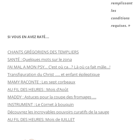
remplissant
les
conditions
requises. »
SI VOUS EN AVEZ RATÉ….
CHANTS GRÉGORIENS DES TEMPLIERS
SANTÉ : Quelques mots sur le zona
J’AI MAL A MON PSY… C’est où ça…? Là où ça fait mâle…!
Transfiguration du Christ ….. et enfant épileptique
MAMY RACONTE : Les sept corbeaux
AU FIL DES HEURES : Mois d’Août
MADDY : Astuces pour la coupe des fromages ….
INSTRUMENT : Le Cornet à bouquin
Découvrez les incroyables pouvoirs curatifs de la sauge
AU FIL DES HEURES: Mois de JUILLET