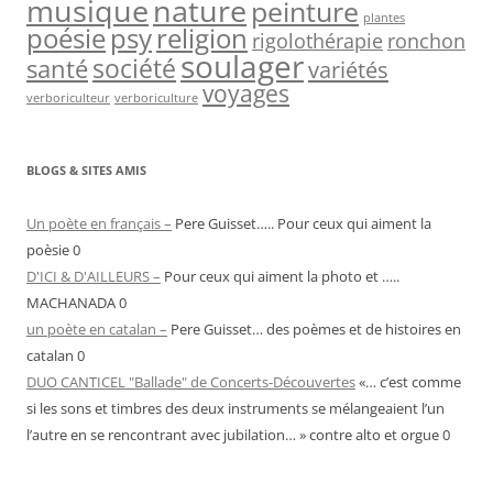
musique
nature
peinture
plantes
psy
religion
poésie
rigolothérapie
ronchon
soulager
société
santé
variétés
voyages
verboriculteur
verboriculture
BLOGS & SITES AMIS
Un poète en français –
Pere Guisset….. Pour ceux qui aiment la
poèsie 0
D'ICI & D'AILLEURS –
Pour ceux qui aiment la photo et …..
MACHANADA 0
un poète en catalan –
Pere Guisset… des poèmes et de histoires en
catalan 0
DUO CANTICEL "Ballade" de Concerts-Découvertes
«… c’est comme
si les sons et timbres des deux instruments se mélangeaient l’un
l’autre en se rencontrant avec jubilation… » contre alto et orgue 0