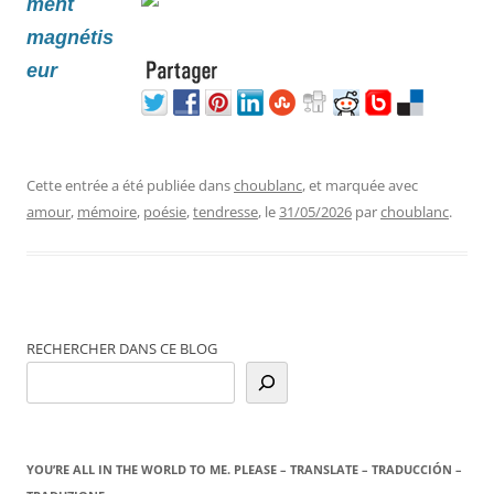
Cette entrée a été publiée dans
choublanc
, et marquée avec
amour
,
mémoire
,
poésie
,
tendresse
, le
31/05/2026
par
choublanc
.
RECHERCHER DANS CE BLOG
YOU’RE ALL IN THE WORLD TO ME. PLEASE – TRANSLATE – TRADUCCIÓN –