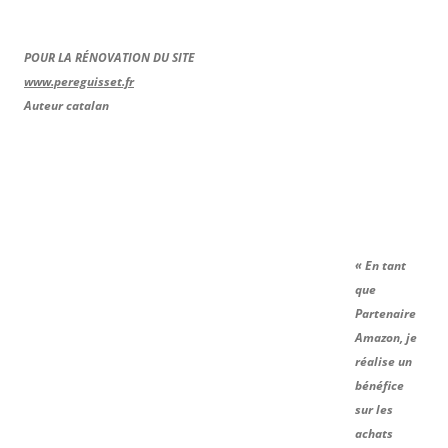
POUR LA RÉNOVATION DU SITE
www.pereguisset.fr
Auteur catalan
« En tant
que
Partenaire
Amazon, je
réalise un
bénéfice
sur les
achats