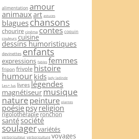
amour
alimentation
animaux
art
astuces
chansons
blagues
contes
chourire
coquin
cinéma
cuisine
couleurs
dessins humoristiques
enfants
devinettes
femmes
expressions
fables
histoire
frivole
fripon
humour
kids
lady ladinde
légendes
livres
Les+ lus
musique
magnétiseur
nature
peinture
plantes
psy
religion
poésie
rigolothérapie
ronchon
société
santé
soulager
variétés
voyages
verboriculteur
verboriculture