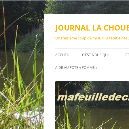
Aller
au
contenu
JOURNAL LA CHOU
Un treizième coup de minuit, la facétie des
ACCUEIL
C’EST NOUS QUI …
C’
AIDE AU POTE « POMMÉ »