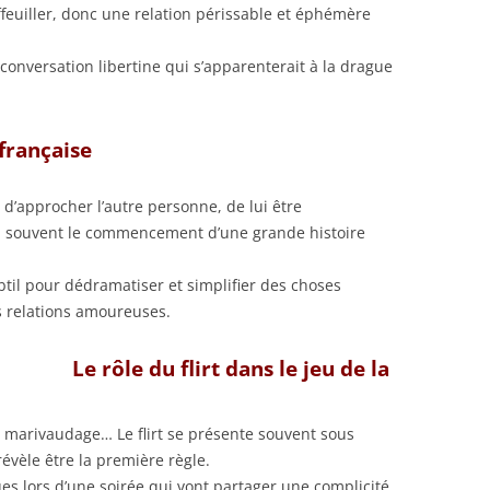
ffeuiller, donc une relation périssable et éphémère
 conversation libertine qui s’apparenterait à la drague
 française
n d’approcher l’autre personne, de lui être
n souvent le commencement d’une grande histoire
til pour dédramatiser et simplifier des choses
s relations amoureuses.
Le rôle du flirt dans le jeu de la
un marivaudage… Le flirt se présente souvent sous
révèle être la première règle.
s lors d’une soirée qui vont partager une complicité