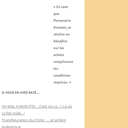
« En tant
que
Partenaire
Amazon, je
réalise un
bénéfice
sur les
achats
remplissant
les
conditions
requises. »
SI VOUS EN AVEZ RATÉ….
J’AI MAL A MON PSY… C’est où ça…? Là où
ça fait mâle…!
Transfiguration du Christ ….. et enfant
épileptique