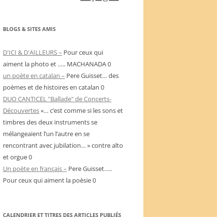
BLOGS & SITES AMIS
D'ICI & D'AILLEURS –
Pour ceux qui
aiment la photo et ….. MACHANADA 0
un poète en catalan –
Pere Guisset… des
poèmes et de histoires en catalan 0
DUO CANTICEL "Ballade" de Concerts-
Découvertes
«… c’est comme si les sons et
timbres des deux instruments se
mélangeaient l’un l’autre en se
rencontrant avec jubilation… » contre alto
et orgue 0
Un poète en français –
Pere Guisset…..
Pour ceux qui aiment la poèsie 0
CALENDRIER ET TITRES DES ARTICLES PUBLIÉS