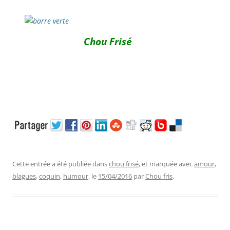
Chou Frisé
Cette entrée a été publiée dans
chou frisé
, et marquée avec
amour
,
blagues
,
coquin
,
humour
, le
15/04/2016
par
Chou fris
.