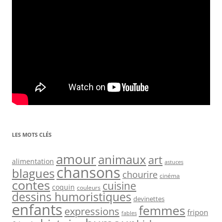
LES MOTS CLÉS
amour
animaux
art
alimentation
astuces
chansons
blagues
chourire
cinéma
contes
cuisine
coquin
couleurs
dessins humoristiques
devinettes
enfants
femmes
expressions
fripon
fables