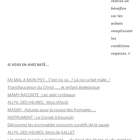
réalise un
bénéfice
sur les
achats
remplissant
les
conditions
requises. »
SI VOUS EN AVEZ RATÉ….
J’AI MAL A MON PSY… C’est où ça…? Là où ça fait mâle…!
Transfiguration du Christ ….. et enfant épileptique
MAMY RACONTE : Les sept corbeaux
AU FIL DES HEURES : Mois d’Août
MADDY : Astuces pour la coupe des fromages ….
INSTRUMENT : Le Cornet à bouquin
Découvrez les incroyables pouvoirs curatifs de la sauge
AU FIL DES HEURES: Mois de JUILLET
Les gestes qui nous trahissent….. du bout des lèvres ou du menton