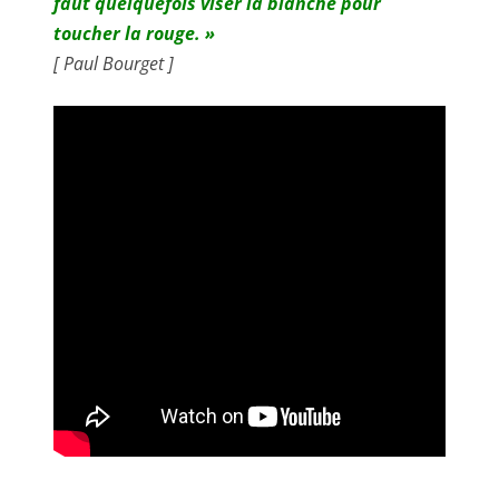
faut quelquefois viser la blanche pour
toucher la rouge. »
[ Paul Bourget ]