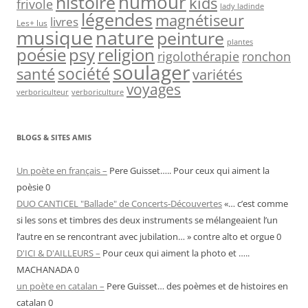
humour
histoire
kids
frivole
lady ladinde
légendes
magnétiseur
livres
Les+ lus
nature
musique
peinture
plantes
psy
religion
poésie
rigolothérapie
ronchon
soulager
société
santé
variétés
voyages
verboriculteur
verboriculture
BLOGS & SITES AMIS
Un poète en français –
Pere Guisset….. Pour ceux qui aiment la
poèsie 0
DUO CANTICEL "Ballade" de Concerts-Découvertes
«… c’est comme
si les sons et timbres des deux instruments se mélangeaient l’un
l’autre en se rencontrant avec jubilation… » contre alto et orgue 0
D'ICI & D'AILLEURS –
Pour ceux qui aiment la photo et …..
MACHANADA 0
un poète en catalan –
Pere Guisset… des poèmes et de histoires en
catalan 0