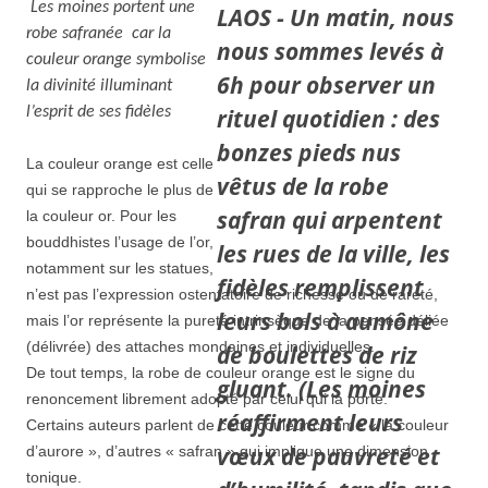
Les moines portent une
robe safranée car la
couleur orange symbolise
la divinité illuminant
l’esprit de ses fidèles
La couleur orange est celle
qui se rapproche le plus de
la couleur or. Pour les
bouddhistes l’usage de l’or,
notamment sur les statues,
n’est pas l’expression ostentatoire de richesse ou de rareté,
mais l’or représente la pureté intrinsèque de la pensée déliée
(délivrée) des attaches mondaines et individuelles.
De tout temps, la robe de couleur orange est le signe du
renoncement librement adopté par celui qui la porte.
Certains auteurs parlent de cette couleur comme « la couleur
d’aurore », d’autres « safran » qui implique une dimension
tonique.