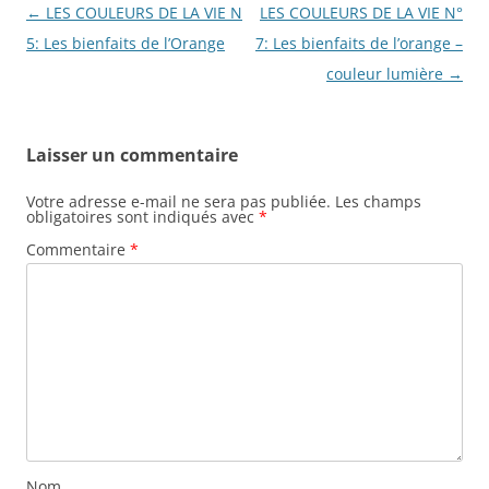
Navigation
←
LES COULEURS DE LA VIE N
LES COULEURS DE LA VIE N°
des
5: Les bienfaits de l’Orange
7: Les bienfaits de l’orange –
articles
couleur lumière
→
Laisser un commentaire
Votre adresse e-mail ne sera pas publiée.
Les champs
obligatoires sont indiqués avec
*
Commentaire
*
Nom