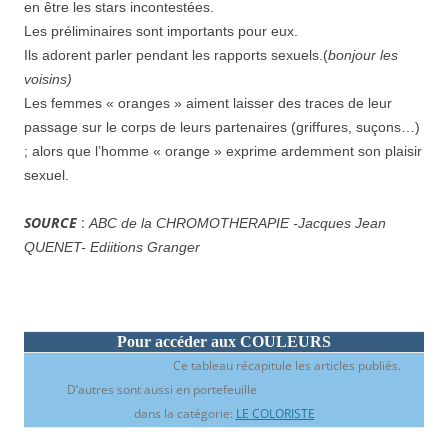
en être les stars incontestées.
Les préliminaires sont importants pour eux.
Ils adorent parler pendant les rapports sexuels.(
bonjour les
voisins)
Les femmes « oranges » aiment laisser des traces de leur
passage sur le corps de leurs partenaires (griffures, suçons…)
; alors que l’homme « orange » exprime ardemment son plaisir
sexuel.
SOURCE
:
ABC de la CHROMOTHERAPIE -Jacques Jean
QUENET- Ediitions Granger
Pour accéder aux COULEURS
Ce tableau récapitule les articles publiés.
D’autres sont aussi en portefeuille
dans la catégorie:
LE COLORISTE