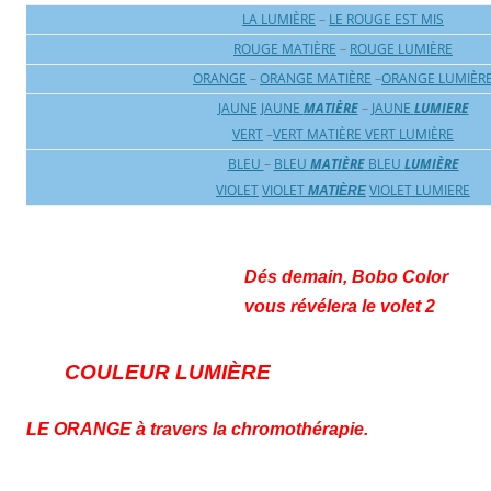
LA LUMIÈRE
–
LE ROUGE EST MIS
ROUGE MATIÈRE
–
ROUGE LUMIÈRE
ORANGE
–
ORANGE MATIÈRE
–
ORANGE LUMIÈR
JAUNE
JAUNE
MATIÈRE
–
JAUNE
LUMIERE
VERT
–
VERT MATIÈRE
VERT LUMIÈRE
BLEU
–
BLEU
MATIÈRE
BLEU
LUMIÈRE
VIOLET
VIOLET
VIOLET LUMIERE
MATIÈRE
Dés demain, Bobo Color
vous révélera le volet 2
COULEUR LUMIÈRE
LE ORANGE à travers la chromothérapie.