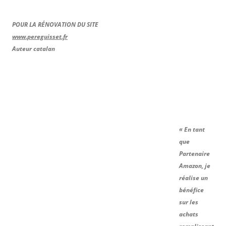
POUR LA RÉNOVATION DU SITE
www.pereguisset.fr
Auteur catalan
« En tant
que
Partenaire
Amazon, je
réalise un
bénéfice
sur les
achats