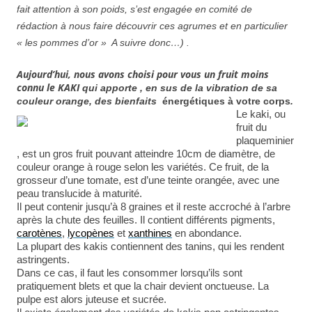
fait attention à son poids, s’est engagée en comité de
rédaction à nous faire découvrir ces agrumes et en particulier
« les pommes d’or » A suivre donc…) .
Aujourd’hui, nous avons choisi pour vous un fruit moins
connu le KAKI
qui apporte , en sus de la vibration de sa
couleur orange, des bienfaits
énergétiques à votre corps
.
Le kaki, ou
fruit du
plaqueminier
, est un gros fruit pouvant atteindre 10cm de diamètre, de
couleur orange à rouge selon les variétés. Ce fruit, de la
grosseur d’une tomate, est d’une teinte orangée, avec une
peau translucide à maturité.
Il peut contenir jusqu’à 8 graines et il reste accroché à l’arbre
après la chute des feuilles. Il contient différents pigments,
carotènes
,
lycopènes
et
xanthines
en abondance.
La plupart des kakis contiennent des tanins, qui les rendent
astringents.
Dans ce cas, il faut les consommer lorsqu’ils sont
pratiquement blets et que la chair devient onctueuse. La
pulpe est alors juteuse et sucrée.