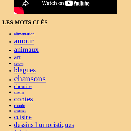
LES MOTS CLÉS
alimentation
amour
animaux
art
astuces
blagues
chansons
chourire
cinéma
contes
coquin
couleurs
cuisine
dessins humoristiques