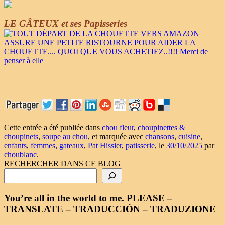
LE GÂTEUX et ses Papisseries
Cette entrée a été publiée dans
chou fleur
,
choupinettes &
choupinets
,
soupe au chou
, et marquée avec
chansons
,
cuisine
,
enfants
,
femmes
,
gateaux
,
Pat Hissier
,
patisserie
, le
30/10/2025
par
choublanc
.
RECHERCHER DANS CE BLOG
You’re all in the world to me. PLEASE –
TRANSLATE – TRADUCCIÓN – TRADUZIONE