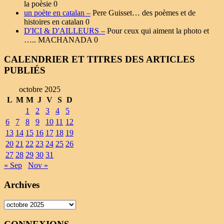
la poèsie 0
un poète en catalan –
Pere Guisset… des poèmes et de
histoires en catalan 0
D'ICI & D'AILLEURS –
Pour ceux qui aiment la photo et
….. MACHANADA 0
CALENDRIER ET TITRES DES ARTICLES
PUBLIÉS
octobre 2025
L
M
M
J
V
S
D
1
2
3
4
5
6
7
8
9
10
11
12
13
14
15
16
17
18
19
20
21
22
23
24
25
26
27
28
29
30
31
« Sep
Nov »
Archives
Archives