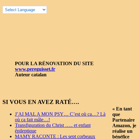
POUR LA RÉNOVATION DU SITE
www.pereguisset.fr
Auteur catalan
SI VOUS EN AVEZ RATÉ….
« En tant
J’AI MAL A MON PSY… C’est où ça…? Là
que
où ça fait mâle…!
Partenaire
Transfiguration du Christ ….. et enfant
Amazon, je
épileptique
réalise un
MAMY RACONTE : Les sept corbeaux
bénéfice