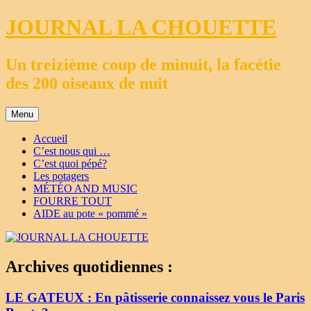
Aller
JOURNAL LA CHOUETTE
au
contenu
Un treizième coup de minuit, la facétie
des 200 oiseaux de nuit
Menu
Accueil
C’est nous qui …
C’est quoi pépé?
Les potagers
MÉTÉO AND MUSIC
FOURRE TOUT
AIDE au pote « pommé »
Archives quotidiennes :
LE GATEUX : En pâtisserie connaissez vous le Paris