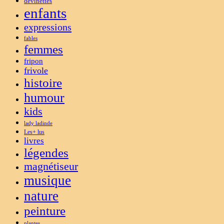
devinettes
enfants
expressions
fables
femmes
fripon
frivole
histoire
humour
kids
lady ladinde
Les+ lus
livres
légendes
magnétiseur
musique
nature
peinture
plantes