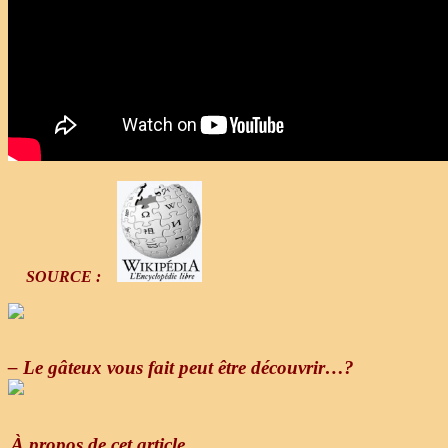
SOURCE :
– Le gâteux vous fait peut être découvrir…?
À propos de cet article