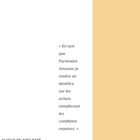
« En tant
que
Partenaire
Amazon, je
réalise un
bénéfice
sur les
achats
remplissant
les
conditions
requises. »