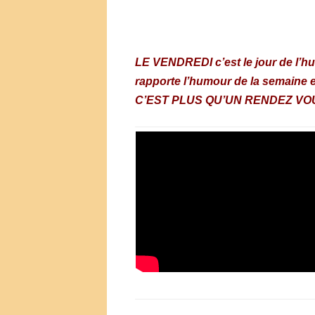
.
LE VENDREDI c’est le jour de l’
rapporte l’humour de la semaine e
C’EST PLUS QU’UN RENDEZ VO