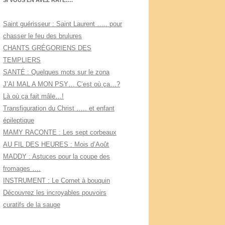
SI VOUS EN AVEZ RATÉ….
Saint guérisseur : Saint Laurent ….. pour
chasser le feu des brulures
CHANTS GRÉGORIENS DES
TEMPLIERS
SANTÉ : Quelques mots sur le zona
J’AI MAL A MON PSY… C’est où ça…?
Là où ça fait mâle…!
Transfiguration du Christ ….. et enfant
épileptique
MAMY RACONTE : Les sept corbeaux
AU FIL DES HEURES : Mois d’Août
MADDY : Astuces pour la coupe des
fromages ….
INSTRUMENT : Le Cornet à bouquin
Découvrez les incroyables pouvoirs
curatifs de la sauge