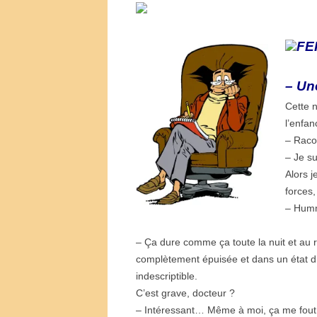
FE
– Un
Cette n
l’enfan
– Raco
– Je su
Alors j
forces,
– Hum
– Ça dure comme ça toute la nuit et au ré
complètement épuisée et dans un état d
indescriptible.
C’est grave, docteur ?
– Intéressant… Même à moi, ça me fout la