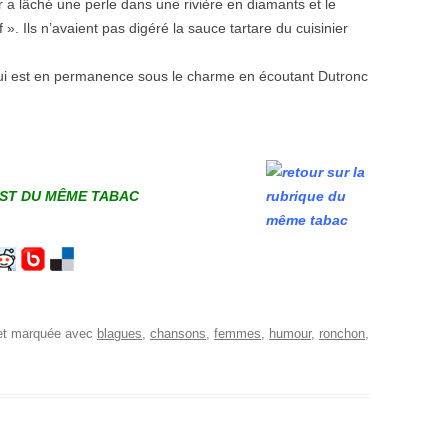
r a lâché une perle dans une rivière en diamants et le
. Ils n’avaient pas digéré la sauce tartare du cuisinier
 qui est en permanence sous le charme en écoutant Dutronc
EST DU MÊME TABAC
 et marquée avec
blagues
,
chansons
,
femmes
,
humour
,
ronchon
,