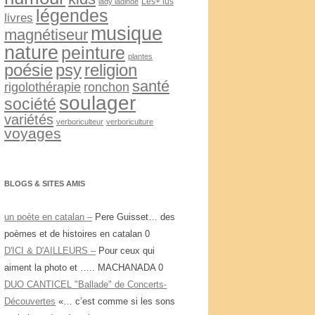
Les+ lus
lady ladinde
légendes
livres
musique
magnétiseur
nature
peinture
plantes
psy
religion
poésie
santé
rigolothérapie
ronchon
soulager
société
variétés
verboriculteur
verboriculture
voyages
BLOGS & SITES AMIS
un poète en catalan –
Pere Guisset… des
poèmes et de histoires en catalan 0
D'ICI & D'AILLEURS –
Pour ceux qui
aiment la photo et ….. MACHANADA 0
DUO CANTICEL "Ballade" de Concerts-
Découvertes
«… c’est comme si les sons