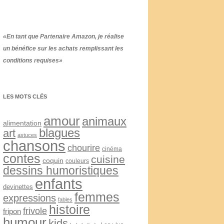
«En tant que Partenaire Amazon, je réalise
un bénéfice sur les achats remplissant les
conditions requises»
LES MOTS CLÉS
amour
animaux
alimentation
blagues
art
astuces
chansons
chourire
cinéma
contes
cuisine
coquin
couleurs
dessins humoristiques
enfants
devinettes
femmes
expressions
fables
histoire
frivole
fripon
humour
kids