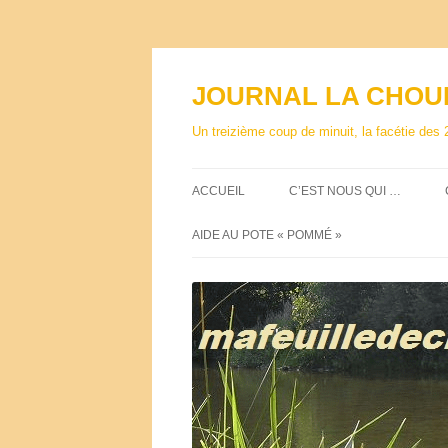
Aller
au
contenu
JOURNAL LA CHOU
Un treizième coup de minuit, la facétie des 
ACCUEIL
C’EST NOUS QUI …
AIDE AU POTE « POMMÉ »