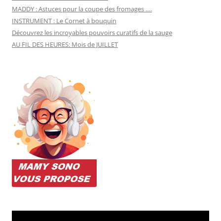
MADDY : Astuces pour la coupe des fromages ….
INSTRUMENT : Le Cornet à bouquin
Découvrez les incroyables pouvoirs curatifs de la sauge
AU FIL DES HEURES: Mois de JUILLET