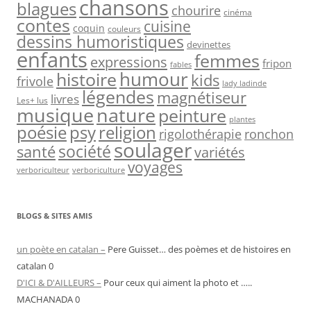
chansons
blagues
chourire
cinéma
contes
cuisine
coquin
couleurs
dessins humoristiques
devinettes
enfants
femmes
expressions
fripon
fables
humour
histoire
kids
frivole
lady ladinde
légendes
magnétiseur
livres
Les+ lus
musique
nature
peinture
plantes
psy
religion
poésie
rigolothérapie
ronchon
soulager
société
santé
variétés
voyages
verboriculteur
verboriculture
BLOGS & SITES AMIS
un poète en catalan –
Pere Guisset… des poèmes et de histoires en
catalan 0
D'ICI & D'AILLEURS –
Pour ceux qui aiment la photo et …..
MACHANADA 0