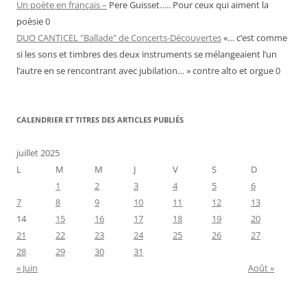
Un poète en français –
Pere Guisset….. Pour ceux qui aiment la
poèsie 0
DUO CANTICEL "Ballade" de Concerts-Découvertes
«… c’est comme
si les sons et timbres des deux instruments se mélangeaient l’un
l’autre en se rencontrant avec jubilation… » contre alto et orgue 0
CALENDRIER ET TITRES DES ARTICLES PUBLIÉS
juillet 2025
L
M
M
J
V
S
D
1
2
3
4
5
6
7
8
9
10
11
12
13
14
15
16
17
18
19
20
21
22
23
24
25
26
27
28
29
30
31
« Juin
Août »