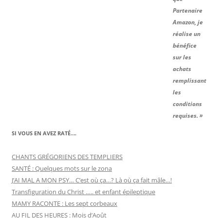
Partenaire
Amazon, je
réalise un
bénéfice
sur les
achats
remplissant
les
conditions
requises. »
SI VOUS EN AVEZ RATÉ….
CHANTS GRÉGORIENS DES TEMPLIERS
SANTÉ : Quelques mots sur le zona
J’AI MAL A MON PSY… C’est où ça…? Là où ça fait mâle…!
Transfiguration du Christ ….. et enfant épileptique
MAMY RACONTE : Les sept corbeaux
AU FIL DES HEURES : Mois d’Août