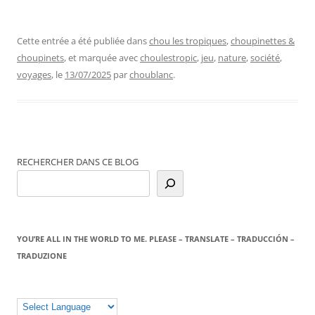
Cette entrée a été publiée dans
chou les tropiques
,
choupinettes &
choupinets
, et marquée avec
choulestropic
,
jeu
,
nature
,
société
,
voyages
, le
13/07/2025
par
choublanc
.
RECHERCHER DANS CE BLOG
YOU’RE ALL IN THE WORLD TO ME. PLEASE – TRANSLATE – TRADUCCIÓN –
TRADUZIONE