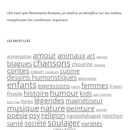
«En tant que Partenaire Amazon, je réalise un bénéfice sur les achats
remplissant les conditions requises»
LES MOTS CLÉS
amour
animaux
art
alimentation
astuces
chansons
blagues
chourire
cinéma
contes
cuisine
coquin
couleurs
dessins humoristiques
devinettes
enfants
femmes
expressions
fripon
fables
humour
histoire
kids
frivole
lady ladinde
légendes
magnétiseur
livres
Les+ lus
nature
musique
peinture
plantes
psy
religion
poésie
rigolothérapie
ronchon
soulager
société
santé
variétés
voyages