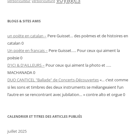
verboriculteur
verboriculture
BLOGS & SITES AMIS
un poète en catalan –
Pere Guisset… des poèmes et de histoires en
catalan 0
Un poète en français –
Pere Guisset….. Pour ceux qui aiment la
poèsie 0
D'ICI & D'AILLEURS –
Pour ceux qui aiment la photo et …..
MACHANADA 0
DUO CANTICEL "Ballade" de Concerts-Découvertes
«… c’est comme
si les sons et timbres des deux instruments se mélangeaient l’un
l’autre en se rencontrant avec jubilation… » contre alto et orgue 0
CALENDRIER ET TITRES DES ARTICLES PUBLIÉS
juillet 2025