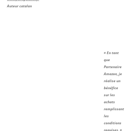
Auteur catalan
« En tant
que
Partenaire
Amazon, je
réalise un
bénéfice
sur les
achats
remplissant
les
conditions
requises. »