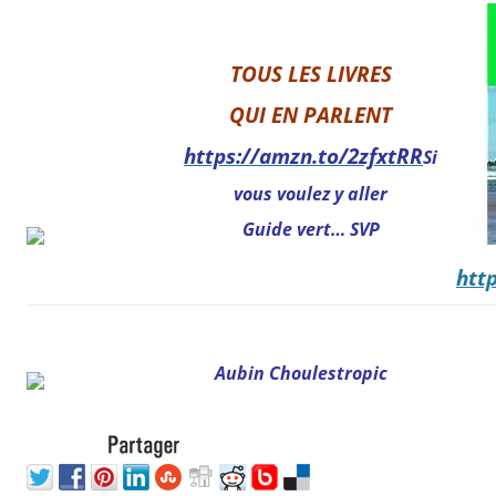
TOUS LES LIVRES
QUI EN PARLENT
https://amzn.to/2zfxtRR
Si
vous voulez y aller
Guide vert… SVP
htt
Aubin Choulestropic