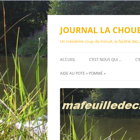
Aller
au
contenu
JOURNAL LA CHOU
Un treizième coup de minuit, la facétie des
ACCUEIL
C’EST NOUS QUI …
C’
AIDE AU POTE « POMMÉ »