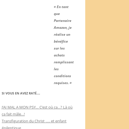
« En tant
que
Partenaire
Amazon, je
réalise un
bénéfice
sur les
achats
remplissant
les
conditions
requises. »
SI VOUS EN AVEZ RATÉ….
J’AI MAL A MON PSY… C’est où ça…? Là où
ça fait mâle…!
Transfiguration du Christ ….. et enfant
épileptique