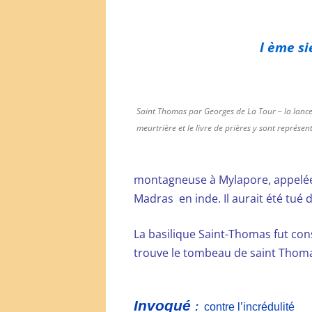
I ème siè
Saint Thomas par Georges de La Tour – la lanc
meurtrière et le livre de prières y sont représen
montagneuse à Mylapore, appelée
Madras en inde. Il aurait été tué 
La basilique Saint-Thomas fut cons
trouve le tombeau de saint Thom
Invoqué
:
contre l’incrédulité