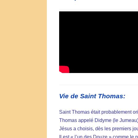
Vie de Saint Thomas:
Saint Thomas était probablement ori
Thomas appelé Didyme (le Jumeau) fa
Jésus a choisis, dès les premiers jou
Il est « l’un des Douze » comme le p