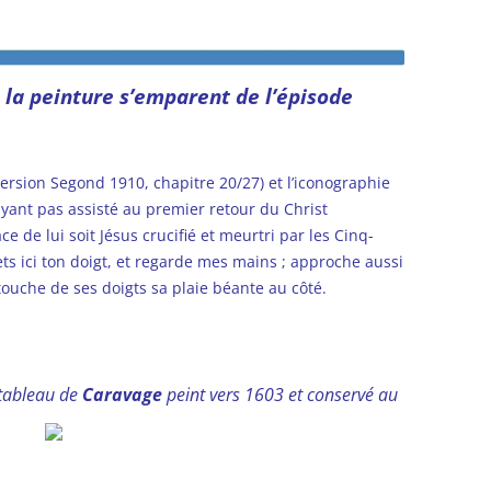
 la peinture s’emparent de l’épisode
 version Segond 1910, chapitre 20/27) et l’iconographie
ayant pas assisté au premier retour du Christ
 de lui soit Jésus crucifié et meurtri par les Cinq-
 Mets ici ton doigt, et regarde mes mains ; approche aussi
touche de ses doigts sa plaie béante au côté.
 tableau de
Caravage
peint vers 1603 et conservé au