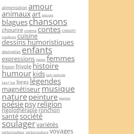
amour
alimentation
animaux
art
astuces
chansons
blagues
contes
chourire
coquin
cinéma
cuisine
couleurs
dessins humoristiques
enfants
devinettes
femmes
expressions
fables
histoire
frivole
fripon
humour
kids
lady ladinde
légendes
livres
Les+ lus
musique
magnétiseur
nature
peinture
plantes
psy
religion
poésie
rigolothérapie
ronchon
société
santé
soulager
variétés
voyages
verboriculteur
verboriculture