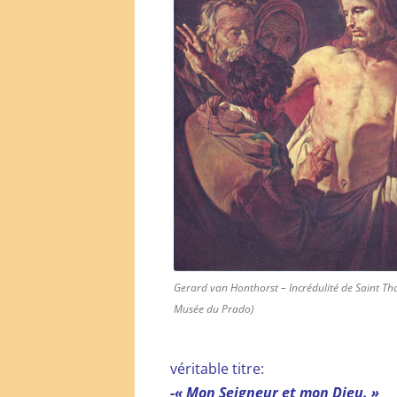
Gerard van Honthorst – Incrédulité de Saint T
Musée du Prado)
véritable titre:
-« Mon Seigneur et mon Dieu. »