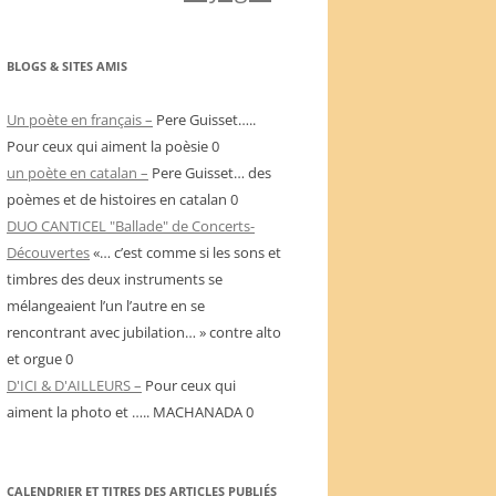
BLOGS & SITES AMIS
Un poète en français –
Pere Guisset…..
Pour ceux qui aiment la poèsie 0
un poète en catalan –
Pere Guisset… des
poèmes et de histoires en catalan 0
DUO CANTICEL "Ballade" de Concerts-
Découvertes
«… c’est comme si les sons et
timbres des deux instruments se
mélangeaient l’un l’autre en se
rencontrant avec jubilation… » contre alto
et orgue 0
D'ICI & D'AILLEURS –
Pour ceux qui
aiment la photo et ….. MACHANADA 0
CALENDRIER ET TITRES DES ARTICLES PUBLIÉS