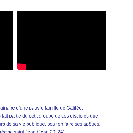
ginaire d’une pauvre famille de Galilée.
it partie du petit groupe de ces disciples que
rs de sa vie publique, pour en faire ses apôtres.
récise saint Jean (Jean 20. 24).