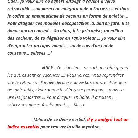
Quoi.. je veux dire de supers airbags à l’avant à valve
rétractable… un parechoc indéformable à l’arrière… et dans
le coffre un pneumatique de secours en forme de galette….
Pour draguer ces modèles décapotables là, baison futé, il te
donne aucun conseil… Ou alors, il te préconise, au milieu
des cochons, de te déguiser en Tapie voleur … Je veux dire
d’emprunter un tapis volant…. au dessus d’un nid de
couscous… suisses …!
NDLR :
Ce rédacteur ne sort que l’été quand
les autres sont en vacances …! Vous verrez, vous reprendrez
vite le rythme de l’année dernière, la verboriculture et les jeux
de mots laids, c’est comme le vélo ça se perds pas…. mais ça
use les jambettes … Pour draguer en boite, il a raison ….
retirez vos pinces à vélo avant …. Merci
–
Milieu de ce délire verbal,
il y a malgré tout un
indice essentiel
pour trouver la ville mystère….