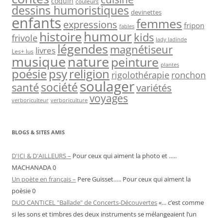
coquin
couleurs
dessins humoristiques
devinettes
enfants
femmes
expressions
fripon
fables
humour
histoire
kids
frivole
lady ladinde
légendes
magnétiseur
livres
Les+ lus
musique
nature
peinture
plantes
psy
religion
poésie
rigolothérapie
ronchon
soulager
société
santé
variétés
voyages
verboriculteur
verboriculture
BLOGS & SITES AMIS
D'ICI & D'AILLEURS –
Pour ceux qui aiment la photo et …..
MACHANADA 0
Un poète en français –
Pere Guisset….. Pour ceux qui aiment la
poèsie 0
DUO CANTICEL "Ballade" de Concerts-Découvertes
«… c’est comme
si les sons et timbres des deux instruments se mélangeaient l’un