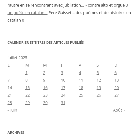
l’autre en se rencontrant avec jubilation… » contre alto et orgue 0
un poète en catalan –
Pere Guisset… des poèmes et de histoires en
catalan 0
CALENDRIER ET TITRES DES ARTICLES PUBLIÉS
juillet 2025
L
M
M
J
V
S
D
1
2
3
4
5
6
7
8
9
10
11
12
13
14
15
16
17
18
19
20
21
22
23
24
25
26
27
28
29
30
31
« Juin
Août »
ARCHIVES