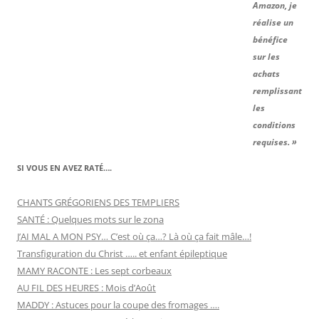
Amazon, je
réalise un
bénéfice
sur les
achats
remplissant
les
conditions
requises. »
SI VOUS EN AVEZ RATÉ….
CHANTS GRÉGORIENS DES TEMPLIERS
SANTÉ : Quelques mots sur le zona
J’AI MAL A MON PSY… C’est où ça…? Là où ça fait mâle…!
Transfiguration du Christ ….. et enfant épileptique
MAMY RACONTE : Les sept corbeaux
AU FIL DES HEURES : Mois d’Août
MADDY : Astuces pour la coupe des fromages ….