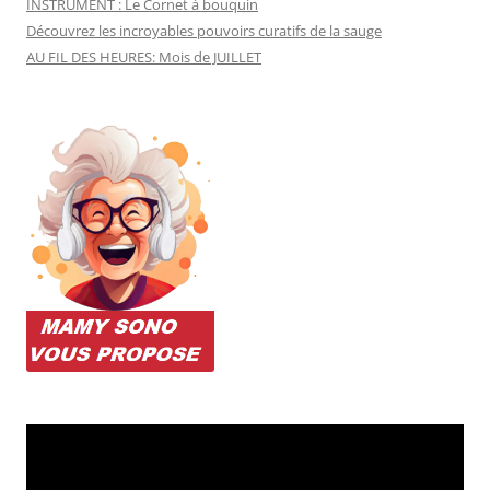
INSTRUMENT : Le Cornet à bouquin
Découvrez les incroyables pouvoirs curatifs de la sauge
AU FIL DES HEURES: Mois de JUILLET