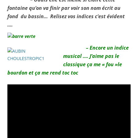
fontaine qu’on va finir par voir son nom écrit au
fond du bassin… Relisez vos indices c’est évident
….
– Encore un indice
musical …. J’aime pas le
classique ça me « fou »le
bourdon et ça me rend toc toc