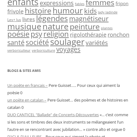
enfants
femmes
expressions
fripon
fables
humour
histoire
kids
frivole
lady ladinde
légendes
magnétiseur
livres
Les+ lus
nature
musique
peinture
plantes
psy
religion
poésie
rigolothérapie
ronchon
soulager
société
santé
variétés
voyages
verboriculteur
verboriculture
BLOGS & SITES AMIS
Un poète en français –
Pere Guisset….. Pour ceux qui aiment la
poèsie 0
un poète en catalan –
Pere Guisset… des poèmes et de histoires en
catalan 0
DUO CANTICEL "Ballade" de Concerts-Découvertes
«… c’est comme
si les sons et timbres des deux instruments se mélangeaient l’un
l’autre en se rencontrant avec jubilation… » contre alto et orgue 0
D'ICI & D'AILLEURS –
Pour ceux qui aiment la photo et …..