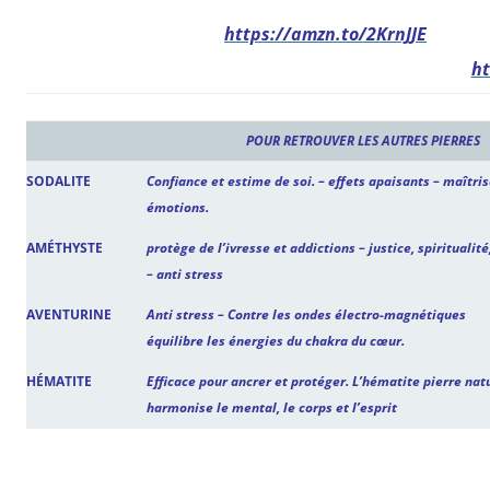
https://amzn.to/2KrnJJE
ht
POUR RETROUVER LES AUTRES PIERRES
SODALITE
Confiance et estime de soi. – effets apaisants – maîtri
émotions.
AMÉTHYSTE
protège de l’ivresse et addictions – justice, spiritualité
– anti stress
AVENTURINE
Anti stress – Contre les ondes électro-magnétiques
équilibre les énergies du chakra du cœur.
HÉMATITE
Efficace pour ancrer et protéger. L’hématite pierre nat
harmonise le mental, le corps et l’esprit