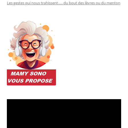
Les gestes qui nous trahissent….. du bout des lèvres ou du menton