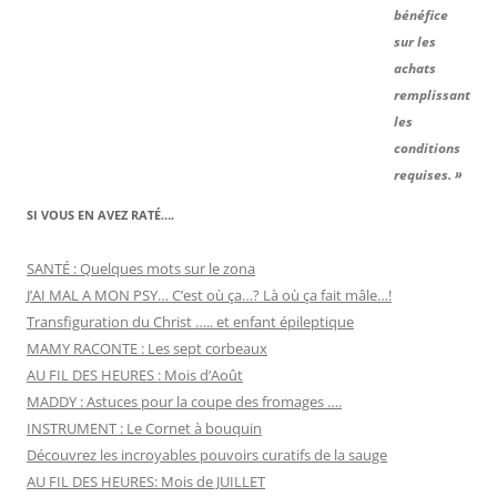
bénéfice
sur les
achats
remplissant
les
conditions
requises. »
SI VOUS EN AVEZ RATÉ….
SANTÉ : Quelques mots sur le zona
J’AI MAL A MON PSY… C’est où ça…? Là où ça fait mâle…!
Transfiguration du Christ ….. et enfant épileptique
MAMY RACONTE : Les sept corbeaux
AU FIL DES HEURES : Mois d’Août
MADDY : Astuces pour la coupe des fromages ….
INSTRUMENT : Le Cornet à bouquin
Découvrez les incroyables pouvoirs curatifs de la sauge
AU FIL DES HEURES: Mois de JUILLET