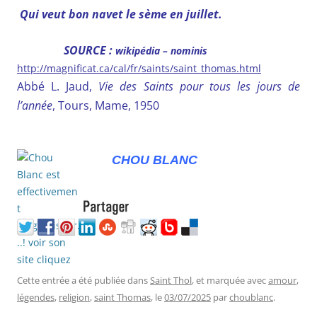
Qui veut bon navet le sème en juillet.
SOURCE :
wikipédia – nominis
http://magnificat.ca/cal/fr/saints/saint_thomas.html
Abbé L. Jaud,
Vie des Saints pour tous les jours de
l’année
, Tours, Mame, 1950
CHOU BLANC
Cette entrée a été publiée dans
Saint Thol
, et marquée avec
amour
,
légendes
,
religion
,
saint Thomas
, le
03/07/2025
par
choublanc
.