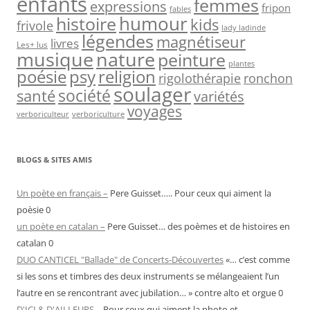
enfants
femmes
expressions
fripon
fables
humour
histoire
kids
frivole
lady ladinde
légendes
magnétiseur
livres
Les+ lus
nature
musique
peinture
plantes
psy
religion
poésie
rigolothérapie
ronchon
soulager
société
santé
variétés
voyages
verboriculteur
verboriculture
BLOGS & SITES AMIS
Un poète en français –
Pere Guisset….. Pour ceux qui aiment la
poèsie 0
un poète en catalan –
Pere Guisset… des poèmes et de histoires en
catalan 0
DUO CANTICEL "Ballade" de Concerts-Découvertes
«… c’est comme
si les sons et timbres des deux instruments se mélangeaient l’un
l’autre en se rencontrant avec jubilation… » contre alto et orgue 0
D'ICI & D'AILLEURS –
Pour ceux qui aiment la photo et …..