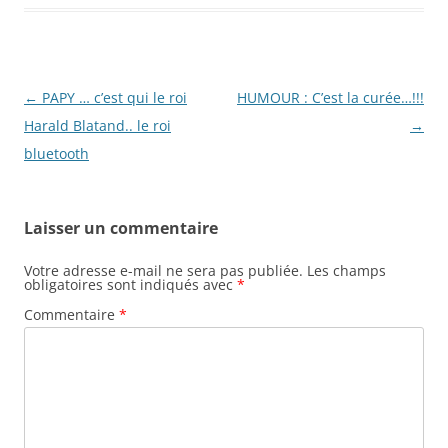
Navigation
←
PAPY … c’est qui le roi
HUMOUR : C’est la curée…!!!
des
Harald Blatand.. le roi
→
articles
bluetooth
Laisser un commentaire
Votre adresse e-mail ne sera pas publiée.
Les champs
obligatoires sont indiqués avec
*
Commentaire
*