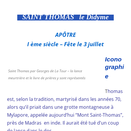
SAINT THOMAS le Didyme
APÔTRE
I ème siècle – Fête le 3 juillet
Icono
graphi
Saint Thomas par Georges de La Tour – la lance
e
meurtrière et le livre de prières y sont représentés
T
homas
est, selon la tradition, martyrisé dans les années 70,
alors qu’il priait dans une grotte montagneuse à
Mylapore, appelée aujourd’hui “Mont Saint-Thomas”,
près de Madras en inde. Il aurait été tué d’un coup
de lance dans le dos.