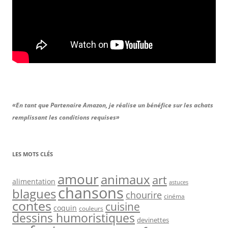
«En tant que Partenaire Amazon, je réalise un bénéfice sur les achats
remplissant les conditions requises»
LES MOTS CLÉS
amour
animaux
art
alimentation
astuces
chansons
blagues
chourire
cinéma
contes
cuisine
coquin
couleurs
dessins humoristiques
devinettes