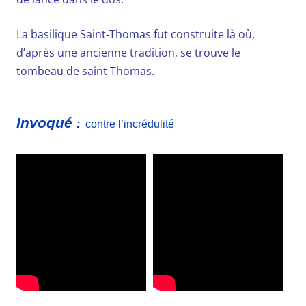
La basilique Saint-Thomas fut construite là où,
d’après une ancienne tradition, se trouve le
tombeau de saint Thomas.
Invoqué
:
contre l’incrédulité