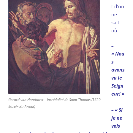
t d’on
ne
sait
où:
–
« Nou
s
avons
vu le
Seign
eur! »
Gerard van Honthorst – Incrédulité de Saint Thomas (1620
Musée du Prado)
– « Si
je ne
vois