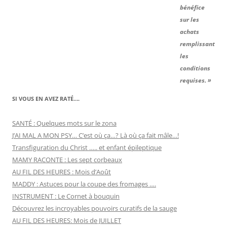
bénéfice
sur les
achats
remplissant
les
conditions
requises. »
SI VOUS EN AVEZ RATÉ….
SANTÉ : Quelques mots sur le zona
J’AI MAL A MON PSY… C’est où ça…? Là où ça fait mâle…!
Transfiguration du Christ ….. et enfant épileptique
MAMY RACONTE : Les sept corbeaux
AU FIL DES HEURES : Mois d’Août
MADDY : Astuces pour la coupe des fromages ….
INSTRUMENT : Le Cornet à bouquin
Découvrez les incroyables pouvoirs curatifs de la sauge
AU FIL DES HEURES: Mois de JUILLET