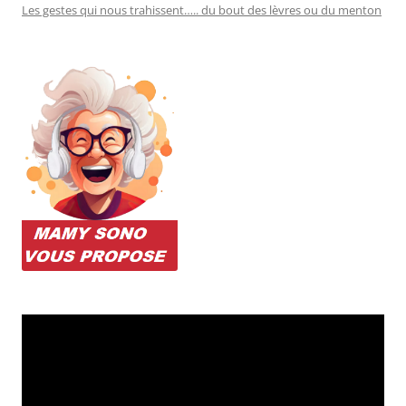
Les gestes qui nous trahissent….. du bout des lèvres ou du menton