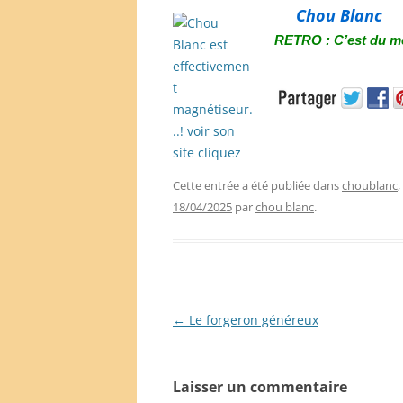
Chou Blanc
RETRO : C’est du m
Cette entrée a été publiée dans
choublanc
18/04/2025
par
chou blanc
.
Navigation
←
Le forgeron généreux
des
articles
Laisser un commentaire