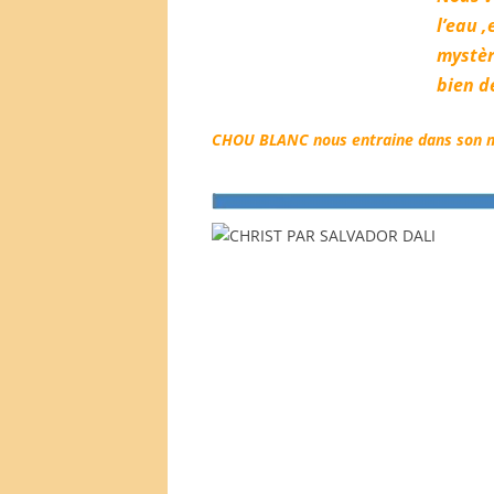
l’eau 
mystèr
bien d
CHOU BLANC nous entraine dans son
.
.
.
.