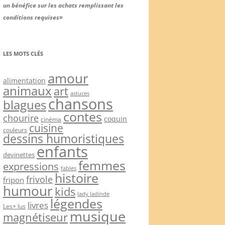
un bénéfice sur les achats remplissant les
conditions requises»
LES MOTS CLÉS
amour
alimentation
animaux
art
astuces
chansons
blagues
contes
chourire
coquin
cinéma
cuisine
couleurs
dessins humoristiques
enfants
devinettes
femmes
expressions
fables
histoire
frivole
fripon
humour
kids
lady ladinde
légendes
livres
Les+ lus
musique
magnétiseur