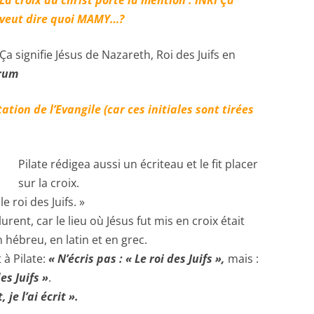
La croix du christ porte la mention : INRI Ça
veut dire quoi MAMY…?
Ça signifie Jésus de Nazareth, Roi des Juifs en
orum
tation de l’Evangile (car ces initiales sont tirées
Pilate rédigea aussi un écriteau et le fit placer
sur la croix.
le roi des Juifs. »
urent, car le lieu où Jésus fut mis en croix était
en hébreu, en latin et en grec.
 à Pilate:
« N’écris pas : « Le roi des Juifs »,
mais :
es Juifs »
.
 je l’ai écrit ».