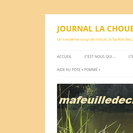
Aller
au
contenu
JOURNAL LA CHOU
Un treizième coup de minuit, la facétie des
ACCUEIL
C’EST NOUS QUI …
C’
AIDE AU POTE « POMMÉ »