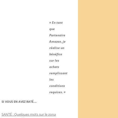
« En tant
que
Partenaire
Amazon, je
réalise un
bénéfice
sur les
achats
remplissant
les
conditions
requises. »
SI VOUS EN AVEZ RATÉ….
SANTÉ : Quelques mots sur le zona