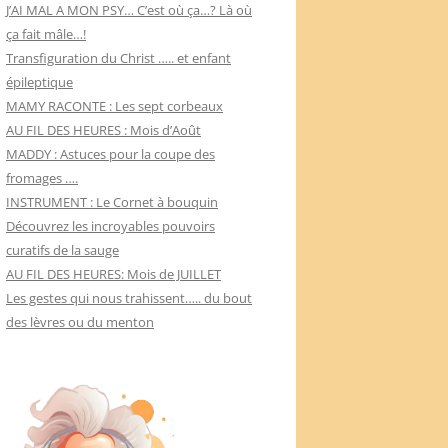
J’AI MAL A MON PSY… C’est où ça…? Là où
ça fait mâle…!
Transfiguration du Christ ….. et enfant
épileptique
MAMY RACONTE : Les sept corbeaux
AU FIL DES HEURES : Mois d’Août
MADDY : Astuces pour la coupe des
fromages ….
INSTRUMENT : Le Cornet à bouquin
Découvrez les incroyables pouvoirs
curatifs de la sauge
AU FIL DES HEURES: Mois de JUILLET
Les gestes qui nous trahissent….. du bout
des lèvres ou du menton