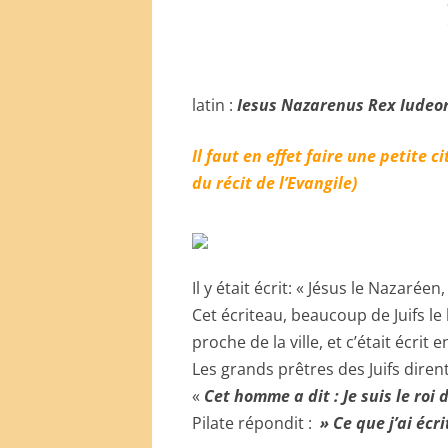
latin :
Iesus Nazarenus Rex Iude
Il faut en effet faire une petite ci
du récit de l’Evangile)
Il y était écrit: « Jésus le Nazaréen, 
Cet écriteau, beaucoup de Juifs le l
proche de la ville, et c’était écrit 
Les grands prêtres des Juifs dirent
«
Cet homme a dit : Je suis le roi d
Pilate répondit :
» Ce que j’ai écrit,