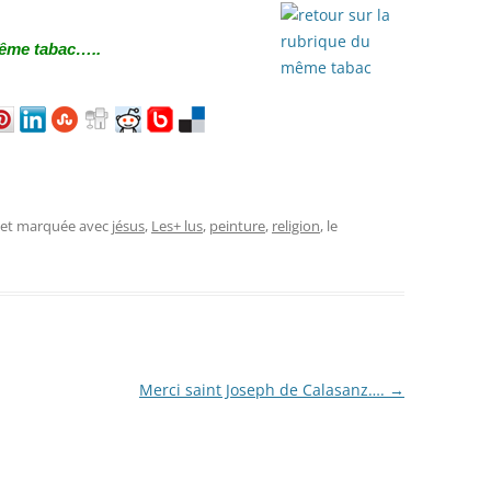
ême tabac…..
, et marquée avec
jésus
,
Les+ lus
,
peinture
,
religion
, le
Merci saint Joseph de Calasanz….
→