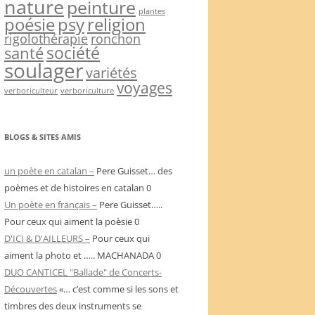
nature
peinture
plantes
psy
religion
poésie
rigolothérapie
ronchon
société
santé
soulager
variétés
voyages
verboriculteur
verboriculture
BLOGS & SITES AMIS
un poète en catalan –
Pere Guisset… des
poèmes et de histoires en catalan 0
Un poète en français –
Pere Guisset…..
Pour ceux qui aiment la poèsie 0
D'ICI & D'AILLEURS –
Pour ceux qui
aiment la photo et ….. MACHANADA 0
DUO CANTICEL "Ballade" de Concerts-
Découvertes
«… c’est comme si les sons et
timbres des deux instruments se