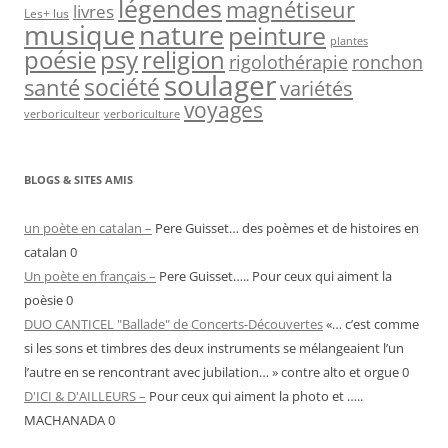
légendes
magnétiseur
livres
Les+ lus
nature
musique
peinture
plantes
psy
religion
poésie
rigolothérapie
ronchon
soulager
société
santé
variétés
voyages
verboriculteur
verboriculture
BLOGS & SITES AMIS
un poète en catalan –
Pere Guisset… des poèmes et de histoires en
catalan 0
Un poète en français –
Pere Guisset….. Pour ceux qui aiment la
poèsie 0
DUO CANTICEL "Ballade" de Concerts-Découvertes
«… c’est comme
si les sons et timbres des deux instruments se mélangeaient l’un
l’autre en se rencontrant avec jubilation… » contre alto et orgue 0
D'ICI & D'AILLEURS –
Pour ceux qui aiment la photo et …..
MACHANADA 0