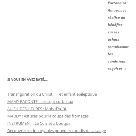
Partenaire
Amazon, je
réalise un
bénéfice
sur les
achats
remplissant
les
conditions
requises. »
SI VOUS EN AVEZ RATÉ….
Transfiguration du Christ ….. et enfant épileptique
MAMY RACONTE : Les sept corbeaux
AU FIL DES HEURES : Mois d’Août
MADDY : Astuces pour la coupe des fromages ….
INSTRUMENT : Le Cornet à bouquin
Découvrez les incroyables pouvoirs curatifs de la sauge