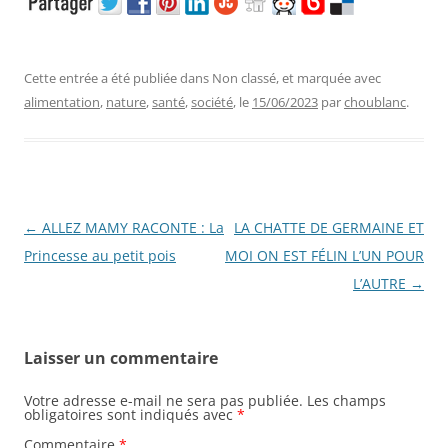
Cette entrée a été publiée dans Non classé, et marquée avec
alimentation
,
nature
,
santé
,
société
, le
15/06/2023
par
choublanc
.
Navigation
←
ALLEZ MAMY RACONTE : La
LA CHATTE DE GERMAINE ET
des
Princesse au petit pois
MOI ON EST FÉLIN L’UN POUR
articles
L’AUTRE
→
Laisser un commentaire
Votre adresse e-mail ne sera pas publiée.
Les champs
obligatoires sont indiqués avec
*
Commentaire
*