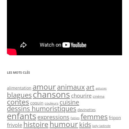
LES MOTS CLÉS
amour
animaux
art
alimentation
astuces
chansons
blagues
chourire
cinéma
contes
cuisine
coquin
couleurs
dessins humoristiques
devinettes
enfants
femmes
expressions
fripon
fables
humour
histoire
kids
frivole
lady ladinde