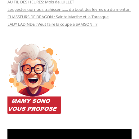
AU FIL DES HEURES: Mois de JUILLET
Les gestes qui nous trahissent….. du bout des lèvres ou du menton
CHASSEURS DE DRAGON : Sainte Marthe et la Tarasque
LADY LADINDE : Veut faire la coupe à SAMSON…?