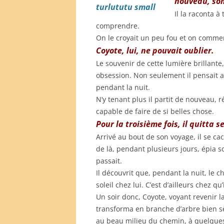
nouveau, son
Il la raconta à
comprendre.
On le croyait un peu fou et on commenç
Coyote, lui, ne pouvait oublier.
Le souvenir de cette lumière brillante
obsession. Non seulement il pensait au
pendant la nuit.
N’y tenant plus il partit de nouveau, r
capable de faire de si belles chose.
Pour la troisième fois, il quitta 
Arrivé au bout de son voyage, il se ca
de là, pendant plusieurs jours, épia 
passait.
Il découvrit que, pendant la nuit, le ch
soleil chez lui. C’est d’ailleurs chez qu’
Un soir donc, Coyote, voyant revenir 
transforma en branche d’arbre bien sè
au beau milieu du chemin, à quelque