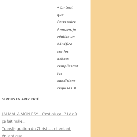
« En tant
que
Partenaire
Amazon, je
réalise un
bénéfice
sur les
achats
remplissant
les
conditions
requises. »
SI VOUS EN AVEZ RATÉ….
J’AI MAL A MON PSY… C’est où ça…? Là où
ça fait mâle…!
Transfiguration du Christ ….. et enfant
épileptique