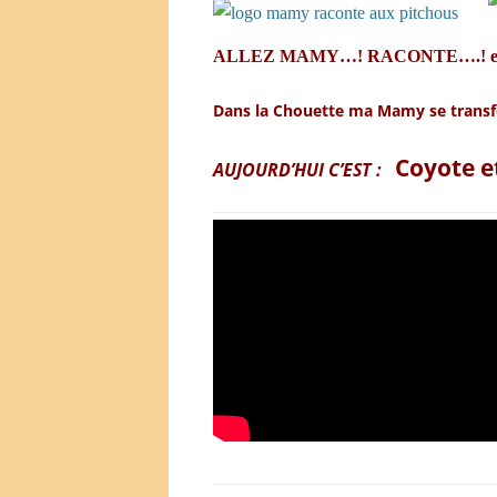
ALLEZ MAMY…! RACONTE….! est une sé
Dans la Chouette ma Mamy se trans
Coyote et
AUJOURD’HUI C’EST :