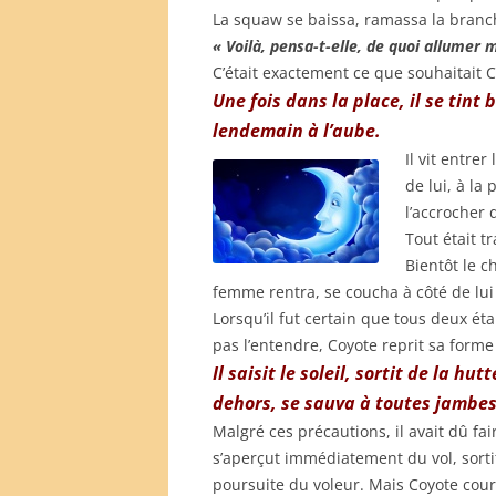
La squaw se baissa, ramassa la branch
« Voilà, pensa-t-elle, de quoi allumer 
C’était exactement ce que souhaitait C
Une fois dans la place, il se tint 
lendemain à l’aube.
Il vit entrer
de lui, à l
l’accrocher 
Tout était tr
Bientôt le c
femme rentra, se coucha à côté de lui 
Lorsqu’il fut certain que tous deux é
pas l’entendre, Coyote reprit sa forme
Il saisit le soleil, sortit de la h
dehors, se sauva à toutes jambes
Malgré ces précautions, il avait dû fair
s’aperçut immédiatement du vol, sorti
poursuite du voleur. Mais Coyote courai