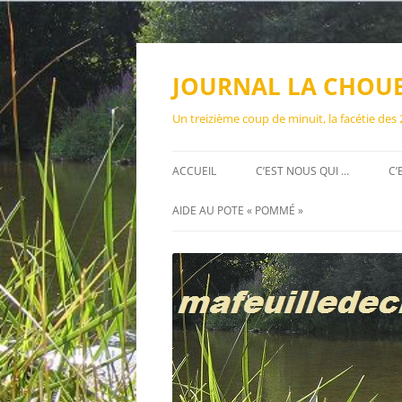
Aller
au
contenu
JOURNAL LA CHOU
Un treizième coup de minuit, la facétie des
ACCUEIL
C’EST NOUS QUI …
C’
AIDE AU POTE « POMMÉ »