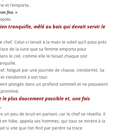
e et l’emporta.
mon feu. »
oyote.
bien tranquille, mêlé au bois qui devait servir le
 le chef. Celui-ci tenait à la main le soleil qu’il posa près
a place de la lune que sa femme emporta pour
dans le ciel, comme elle le faisait chaque soir.
anquille.
hef, fatigué par une journée de chasse, s’endormit. Sa
et s’endormit à son tour.
taient plongés dans un profond sommeil et ne pouvaient
 primitive.
utte le plus doucement possible et, une fois
.
e un peu de bruit en partant, car le chef se réveilla. Il
t en hâte, appela ses hommes, qui tous se mirent à la
t si vite que l’on finit par perdre sa trace.