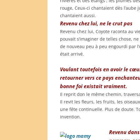
rivières et des étangs ; les plumes de
rouge, Ceux-ci chantaient dès l’aube 
chantaient aussi.
Revenu chez lui, ne le crut pas
Revenu chez lui, Coyote raconta au vieu
pouvait s’imaginer de telles chose, ne 
de nouveau peu à peu engourdi par l’o
était arrivé.
Voulant toutefois en avoir le cœu
retourner vers ce pays enchanteur
bonne foi existait vraiment.
Il reprit don le même chemin, traversa
Il revit les fleurs, les fruits, les oise
une fête continuelle. Plus de doute. Tou
invention.
Revenu dans 