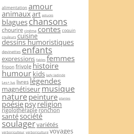
amour
alimentation
animaux
art
astuces
chansons
blagues
contes
chourire
coquin
cinéma
cuisine
couleurs
dessins humoristiques
enfants
devinettes
femmes
expressions
fables
histoire
frivole
fripon
humour
kids
lady ladinde
légendes
livres
Les+ lus
musique
magnétiseur
nature
peinture
plantes
psy
religion
poésie
rigolothérapie
ronchon
société
santé
soulager
variétés
voyages
verboriculteur
verboriculture