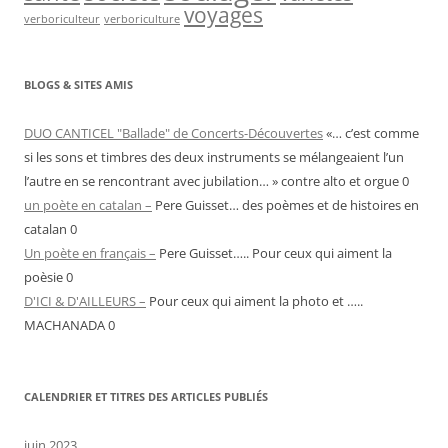
voyages
verboriculteur
verboriculture
BLOGS & SITES AMIS
DUO CANTICEL "Ballade" de Concerts-Découvertes
«… c’est comme
si les sons et timbres des deux instruments se mélangeaient l’un
l’autre en se rencontrant avec jubilation… » contre alto et orgue 0
un poète en catalan –
Pere Guisset… des poèmes et de histoires en
catalan 0
Un poète en français –
Pere Guisset….. Pour ceux qui aiment la
poèsie 0
D'ICI & D'AILLEURS –
Pour ceux qui aiment la photo et …..
MACHANADA 0
CALENDRIER ET TITRES DES ARTICLES PUBLIÉS
juin 2023