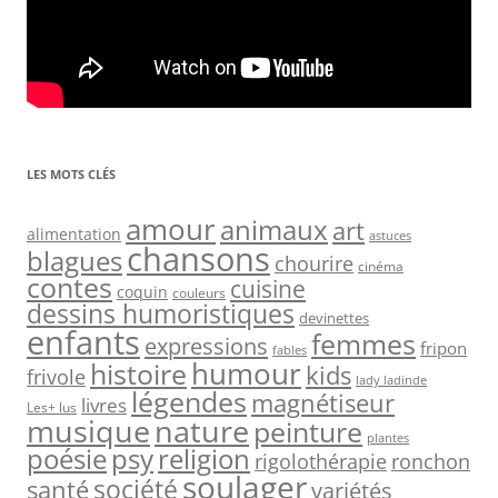
LES MOTS CLÉS
amour
animaux
art
alimentation
astuces
chansons
blagues
chourire
cinéma
contes
cuisine
coquin
couleurs
dessins humoristiques
devinettes
enfants
femmes
expressions
fripon
fables
humour
histoire
kids
frivole
lady ladinde
légendes
magnétiseur
livres
Les+ lus
nature
musique
peinture
plantes
psy
religion
poésie
rigolothérapie
ronchon
soulager
société
santé
variétés