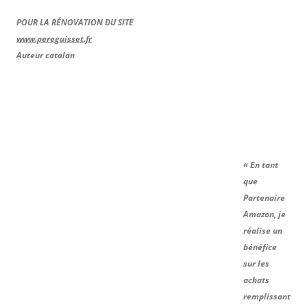
POUR LA RÉNOVATION DU SITE
www.pereguisset.fr
Auteur catalan
« En tant
que
Partenaire
Amazon, je
réalise un
bénéfice
sur les
achats
remplissant