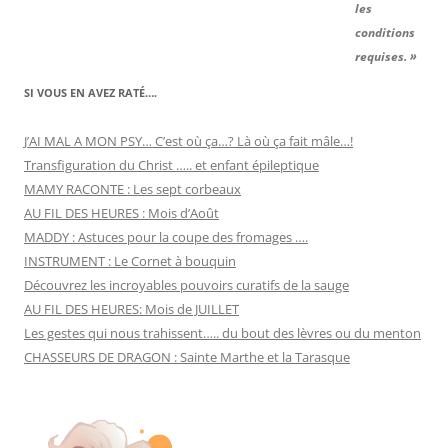
les
conditions
requises. »
SI VOUS EN AVEZ RATÉ….
J’AI MAL A MON PSY… C’est où ça…? Là où ça fait mâle…!
Transfiguration du Christ ….. et enfant épileptique
MAMY RACONTE : Les sept corbeaux
AU FIL DES HEURES : Mois d’Août
MADDY : Astuces pour la coupe des fromages ….
INSTRUMENT : Le Cornet à bouquin
Découvrez les incroyables pouvoirs curatifs de la sauge
AU FIL DES HEURES: Mois de JUILLET
Les gestes qui nous trahissent….. du bout des lèvres ou du menton
CHASSEURS DE DRAGON : Sainte Marthe et la Tarasque