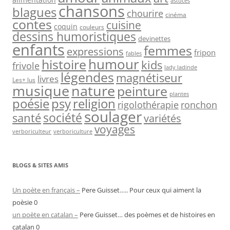
astuces
chansons
blagues
chourire
cinéma
contes
cuisine
coquin
couleurs
dessins humoristiques
devinettes
enfants
femmes
expressions
fripon
fables
humour
histoire
kids
frivole
lady ladinde
légendes
magnétiseur
livres
Les+ lus
musique
nature
peinture
plantes
psy
religion
poésie
rigolothérapie
ronchon
soulager
société
santé
variétés
voyages
verboriculteur
verboriculture
BLOGS & SITES AMIS
Un poète en français –
Pere Guisset….. Pour ceux qui aiment la
poèsie 0
un poète en catalan –
Pere Guisset… des poèmes et de histoires en
catalan 0