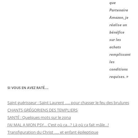
que
Partenaire
Amazon, je
réalise un
bénéfice
sur les
achats
remplissant
les
conditions
requises. »
SI VOUS EN AVEZ RATÉ….
Saint guérisseur : Saint Laurent ….. pour chasser le feu des brulures
CHANTS GRÉGORIENS DES TEMPLIERS
SANTÉ : Quelques mots sur le zona
J’AI MAL A MON PSY… C’est où ça…? Là où ça fait mâle…!
Transfiguration du Christ ….. et enfant épileptique