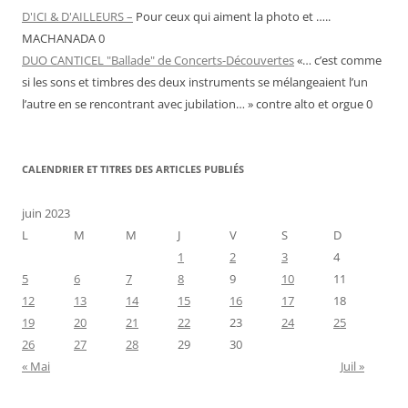
D'ICI & D'AILLEURS –
Pour ceux qui aiment la photo et …..
MACHANADA 0
DUO CANTICEL "Ballade" de Concerts-Découvertes
«… c’est comme
si les sons et timbres des deux instruments se mélangeaient l’un
l’autre en se rencontrant avec jubilation… » contre alto et orgue 0
CALENDRIER ET TITRES DES ARTICLES PUBLIÉS
juin 2023
L
M
M
J
V
S
D
1
2
3
4
5
6
7
8
9
10
11
12
13
14
15
16
17
18
19
20
21
22
23
24
25
26
27
28
29
30
« Mai
Juil »