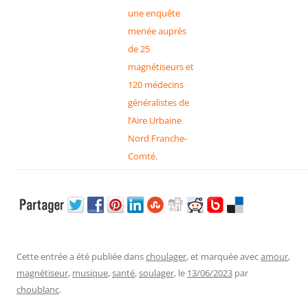
une enquête
menée auprès
de 25
magnétiseurs et
120 médecins
généralistes de
l’Aire Urbaine
Nord Franche-
Comté.
Cette entrée a été publiée dans
choulager
, et marquée avec
amour
,
magnétiseur
,
musique
,
santé
,
soulager
, le
13/06/2023
par
choublanc
.