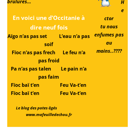
brulures…
H
e
En voici une d’Occitanie à
ctor
tu nous
dire neuf fois
enfumes pas
Aïgo n’as pas set L’eau n’a pas
au
soif
moins..????
Fïoc n’as pas frech Le feu n’a
pas froid
Pa n’as pas talen Le pain n’a
pas faim
Fïoc baï t’en Feu Va-t’en
Fïoc baï t’en Feu Va-t’en
Le blog des potes âgés
www.mafeuilledechou.fr