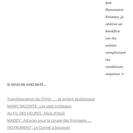
que
Partenaire
Amazon, je
réalise un
bénéfice
sur les
achats
remplissant
les
conditions
requises. »
SI VOUS EN AVEZ RATÉ….
Transfiguration du Christ ….. et enfant épileptique
MAMY RACONTE : Les sept corbeaux
AU FIL DES HEURES : Mois d’Août
MADDY : Astuces pour la coupe des fromages ….
INSTRUMENT : Le Cornet à bouquin