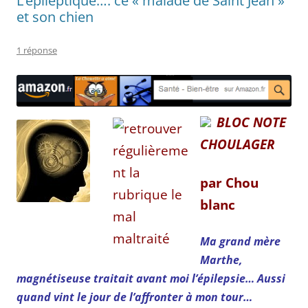
L’épileptique…. ce « malade de Saint Jean »
et son chien
1 réponse
BLOC N
OTE
CHOULAGER
par Chou
blanc
Ma grand mère
Marthe,
magnétiseuse traitait avant moi l’épilepsie… Aussi
quand vint le jour de l’affronter à mon tour…