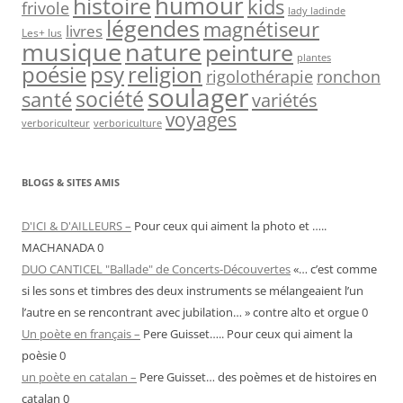
humour
histoire
kids
frivole
lady ladinde
légendes
magnétiseur
livres
Les+ lus
nature
musique
peinture
plantes
psy
religion
poésie
rigolothérapie
ronchon
soulager
société
santé
variétés
voyages
verboriculteur
verboriculture
BLOGS & SITES AMIS
D'ICI & D'AILLEURS –
Pour ceux qui aiment la photo et …..
MACHANADA 0
DUO CANTICEL "Ballade" de Concerts-Découvertes
«… c’est comme
si les sons et timbres des deux instruments se mélangeaient l’un
l’autre en se rencontrant avec jubilation… » contre alto et orgue 0
Un poète en français –
Pere Guisset….. Pour ceux qui aiment la
poèsie 0
un poète en catalan –
Pere Guisset… des poèmes et de histoires en
catalan 0