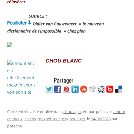
réinsérer.
SOURCE :
Didier van Cauwelaert » le nouveau
dictionnaire de l’impossible » chez plon
CHOU BLANC
Cette entrée a été publiée dans
choulager
, et marquée avec
amour
,
animaux
,
chiens
,
magnétiseur
,
psy
,
soulager
, le
24/06/2023
par
potache
.