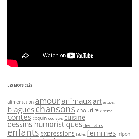
LES MOTS CLÉS
amour
animaux
art
alimentation
astuces
chansons
blagues
chourire
cinéma
contes
cuisine
coquin
couleurs
dessins humoristiques
devinettes
enfants
femmes
expressions
fripon
fables