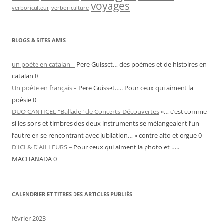
voyages
verboriculteur
verboriculture
BLOGS & SITES AMIS
un poète en catalan –
Pere Guisset… des poèmes et de histoires en
catalan 0
Un poète en français –
Pere Guisset….. Pour ceux qui aiment la
poèsie 0
DUO CANTICEL "Ballade" de Concerts-Découvertes
«… c’est comme
si les sons et timbres des deux instruments se mélangeaient l’un
l’autre en se rencontrant avec jubilation… » contre alto et orgue 0
D'ICI & D'AILLEURS –
Pour ceux qui aiment la photo et …..
MACHANADA 0
CALENDRIER ET TITRES DES ARTICLES PUBLIÉS
février 2023