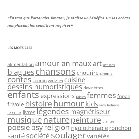
«En tant que Partenaire Amazon, je réalise un bénéfice sur les achats
remplissant les conditions requises»
LES MOTS CLÉS
amour
animaux
art
alimentation
astuces
chansons
blagues
chourire
cinéma
contes
cuisine
coquin
couleurs
dessins humoristiques
devinettes
enfants
femmes
expressions
fripon
fables
humour
histoire
kids
frivole
lady ladinde
légendes
magnétiseur
livres
Les+ lus
musique
nature
peinture
plantes
psy
religion
poésie
rigolothérapie
ronchon
soulager
société
santé
variétés