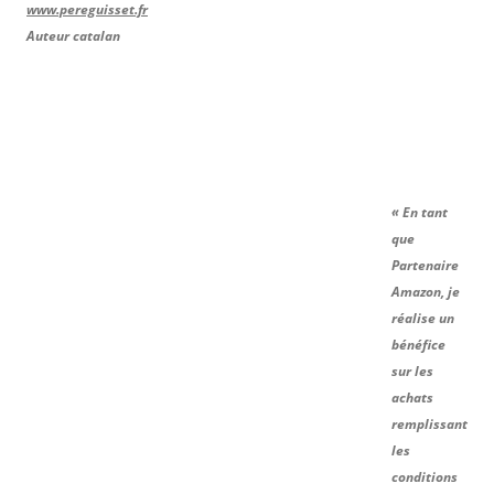
www.pereguisset.fr
Auteur catalan
« En tant
que
Partenaire
Amazon, je
réalise un
bénéfice
sur les
achats
remplissant
les
conditions