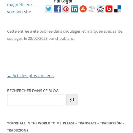
Cette entrée a été publiée dans
choulager
, et marquée avec
santé
,
soulager
, le
28/02/2023
par
choublanc
.
Navigation
←
Articles plus anciens
des
RECHERCHER DANS CE BLOG
articles
YOU’RE ALL IN THE WORLD TO ME. PLEASE – TRANSLATE – TRADUCCIÓN –
TRADUZIONE