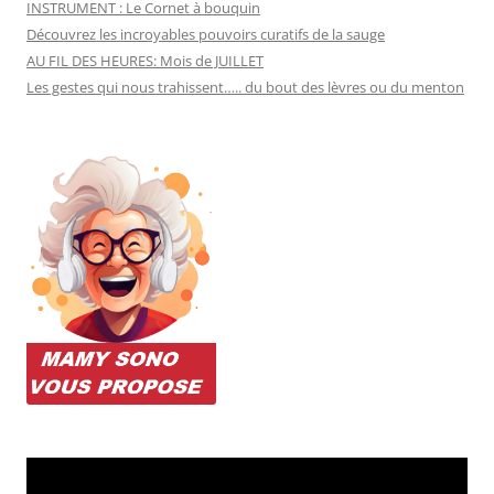
INSTRUMENT : Le Cornet à bouquin
Découvrez les incroyables pouvoirs curatifs de la sauge
AU FIL DES HEURES: Mois de JUILLET
Les gestes qui nous trahissent….. du bout des lèvres ou du menton