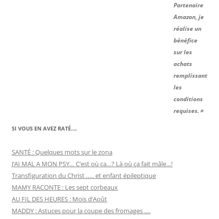
Partenaire
Amazon, je
réalise un
bénéfice
sur les
achats
remplissant
les
conditions
requises. »
SI VOUS EN AVEZ RATÉ….
SANTÉ : Quelques mots sur le zona
J’AI MAL A MON PSY… C’est où ça…? Là où ça fait mâle…!
Transfiguration du Christ ….. et enfant épileptique
MAMY RACONTE : Les sept corbeaux
AU FIL DES HEURES : Mois d’Août
MADDY : Astuces pour la coupe des fromages ….