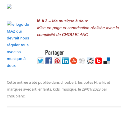
M A 2 –
Ma musique à deux
Mise en page et sonorisation réalisée avec la
complicité de CHOU BLANC
Cette entrée a été publiée dans
choubert
,
les potes H
,
wiki
, et
marquée avec
art
,
enfants
,
kids
,
musique
, le
29/01/2023
par
choublanc
.