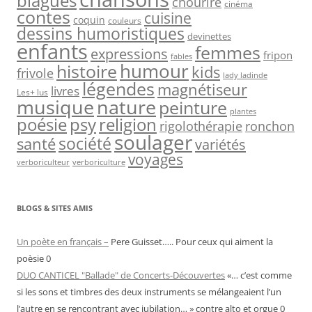
blagues
chourire
cinéma
contes
cuisine
coquin
couleurs
dessins humoristiques
devinettes
enfants
femmes
expressions
fripon
fables
humour
histoire
kids
frivole
lady ladinde
légendes
magnétiseur
livres
Les+ lus
nature
musique
peinture
plantes
psy
religion
poésie
rigolothérapie
ronchon
soulager
société
santé
variétés
voyages
verboriculteur
verboriculture
BLOGS & SITES AMIS
Un poète en français –
Pere Guisset….. Pour ceux qui aiment la
poèsie 0
DUO CANTICEL "Ballade" de Concerts-Découvertes
«… c’est comme
si les sons et timbres des deux instruments se mélangeaient l’un
l’autre en se rencontrant avec jubilation… » contre alto et orgue 0