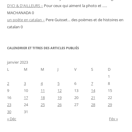
D'ICI & D'AILLEURS –
Pour ceux qui aiment la photo et …..
MACHANADA 0
un poète en catalan –
Pere Guisset… des poèmes et de histoires en
catalan 0
CALENDRIER ET TITRES DES ARTICLES PUBLIÉS
janvier 2023
L
M
M
J
V
S
D
1
2
3
4
5
6
7
8
9
10
11
12
13
14
15
16
17
18
19
20
21
22
23
24
25
26
27
28
29
30
31
« Déc
Fév »