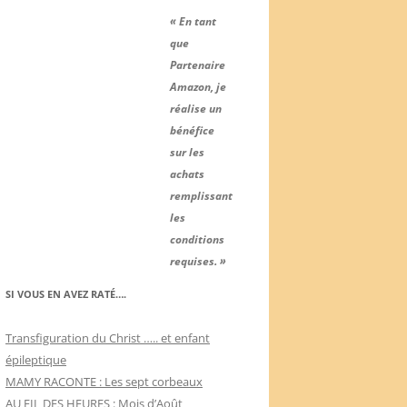
« En tant
que
Partenaire
Amazon, je
réalise un
bénéfice
sur les
achats
remplissant
les
conditions
requises. »
SI VOUS EN AVEZ RATÉ….
Transfiguration du Christ ….. et enfant
épileptique
MAMY RACONTE : Les sept corbeaux
AU FIL DES HEURES : Mois d’Août