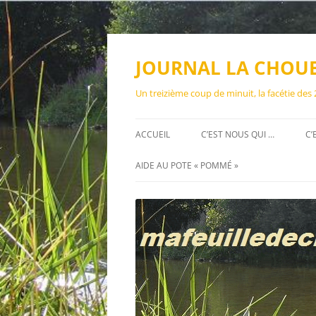
Aller
au
contenu
JOURNAL LA CHOU
Un treizième coup de minuit, la facétie des
ACCUEIL
C’EST NOUS QUI …
C’
AIDE AU POTE « POMMÉ »