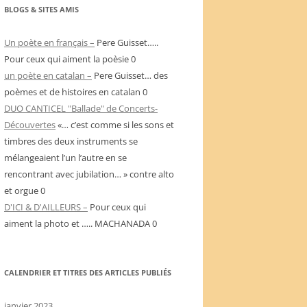
BLOGS & SITES AMIS
Un poète en français –
Pere Guisset…..
Pour ceux qui aiment la poèsie 0
un poète en catalan –
Pere Guisset… des
poèmes et de histoires en catalan 0
DUO CANTICEL "Ballade" de Concerts-
Découvertes
«… c’est comme si les sons et
timbres des deux instruments se
mélangeaient l’un l’autre en se
rencontrant avec jubilation… » contre alto
et orgue 0
D'ICI & D'AILLEURS –
Pour ceux qui
aiment la photo et ….. MACHANADA 0
CALENDRIER ET TITRES DES ARTICLES PUBLIÉS
janvier 2023