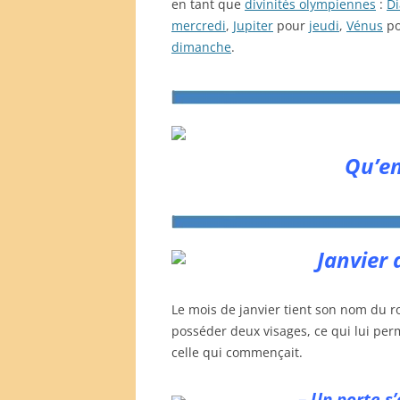
en tant que
divinités olympiennes
:
D
mercredi
,
Jupiter
pour
jeudi
,
Vénus
p
dimanche
.
Qu’en
Janvier 
Le mois de janvier tient son nom du ro
posséder deux visages, ce qui lui perme
celle qui commençait.
– Un porte s