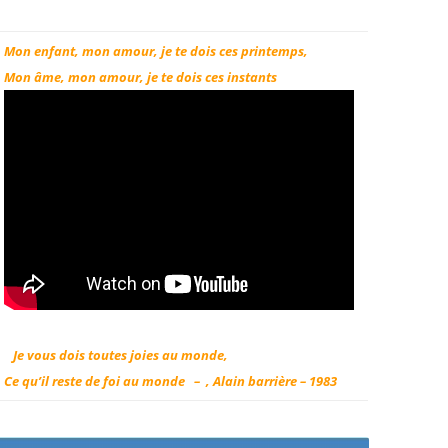
Mon enfant, mon amour, je te dois ces printemps,
Mon âme, mon amour, je te dois ces instants
Je vous dois toutes joies au monde,
Ce qu’il reste de foi au monde – , Alain barrière – 1983