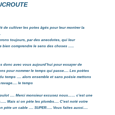
UCROUTE
 de cultiver les potes âgés pour leur montrer la
.
erons toujours, par des anecdotes, qui leur
de bien comprendre le sens des choses …..
ns donc avec vous aujourd’hui pour essayer de
sons pour nommer le temps qui passe…. Les poètes
e du temps …. alors ensemble et sans poésie mettons
 ravage…. le temps
 boulot …. Merci monsieur excusez nous…… c’est une
s….. Mais si on pète les plombs…. C’est noté votre
si on pète un cable …. SUPER….. Vous faites aussi….