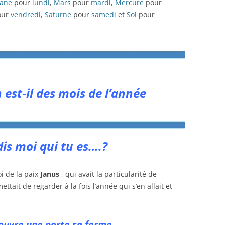
iane
pour
lundi
,
Mars
pour
mardi
,
Mercure
pour
our
vendredi
,
Saturne
pour
samedi
et
Sol
pour
 est-il des mois de l’année
dis moi qui tu es….?
i de la paix
Janus
, qui avait la particularité de
ttait de regarder à la fois l’année qui s’en allait et
’ouvre une porte se ferme …..