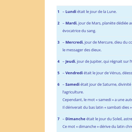
–
Lundi
était le jour de la Lune.
1
–
Mardi
, jour de Mars, planète dédiée a
2
évocatrice du sang.
–
Mercredi
, jour de Mercure, dieu du 
3
le messager des dieux.
–
Jeudi
, jour de Jupiter, qui régnait sur 
4
–
Vendredi
était le jour de Vénus, déesse
5
–
Samedi
était jour de Saturne, divin
6
l’agriculture.
Cependant, le mot « samedi » a une autr
Il dériverait du bas latin « sambati dies 
–
Dimanche
était le jour du Soleil, ast
7
Ce mot « dimanche » dérive du latin chré