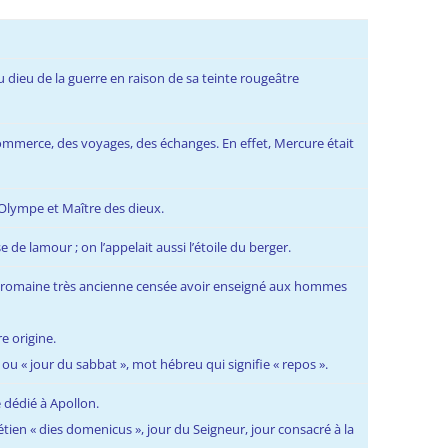
u dieu de la guerre en raison de sa teinte rougeâtre
commerce, des voyages, des échanges. En effet, Mercure était
l’Olympe et Maître des dieux.
 de lamour ; on l’appelait aussi l’étoile du berger.
ité romaine très ancienne censée avoir enseigné aux hommes
e origine.
» ou « jour du sabbat », mot hébreu qui signifie « repos ».
re dédié à Apollon.
tien « dies domenicus », jour du Seigneur, jour consacré à la