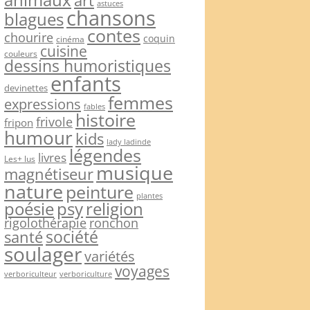
art
astuces
chansons
blagues
contes
chourire
coquin
cinéma
cuisine
couleurs
dessins humoristiques
enfants
devinettes
femmes
expressions
fables
histoire
frivole
fripon
humour
kids
lady ladinde
légendes
livres
Les+ lus
musique
magnétiseur
nature
peinture
plantes
psy
religion
poésie
rigolothérapie
ronchon
société
santé
soulager
variétés
voyages
verboriculteur
verboriculture