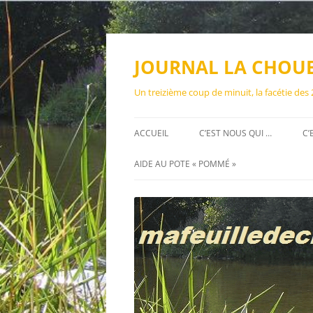
Aller
au
contenu
JOURNAL LA CHOU
Un treizième coup de minuit, la facétie des
ACCUEIL
C’EST NOUS QUI …
C’
AIDE AU POTE « POMMÉ »