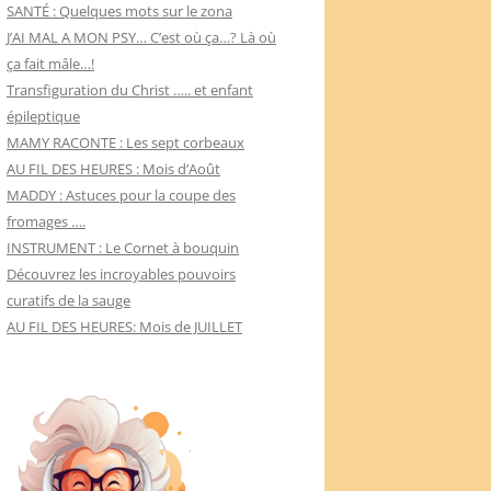
SANTÉ : Quelques mots sur le zona
J’AI MAL A MON PSY… C’est où ça…? Là où
ça fait mâle…!
Transfiguration du Christ ….. et enfant
épileptique
MAMY RACONTE : Les sept corbeaux
AU FIL DES HEURES : Mois d’Août
MADDY : Astuces pour la coupe des
fromages ….
INSTRUMENT : Le Cornet à bouquin
Découvrez les incroyables pouvoirs
curatifs de la sauge
AU FIL DES HEURES: Mois de JUILLET