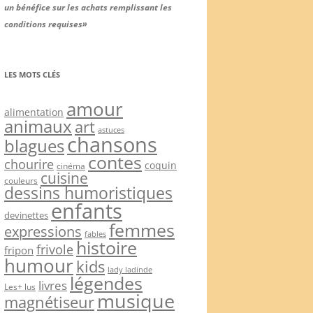
un bénéfice sur les achats remplissant les
conditions requises»
LES MOTS CLÉS
amour
alimentation
animaux
art
astuces
chansons
blagues
contes
chourire
coquin
cinéma
cuisine
couleurs
dessins humoristiques
enfants
devinettes
femmes
expressions
fables
histoire
frivole
fripon
humour
kids
lady ladinde
légendes
livres
Les+ lus
musique
magnétiseur