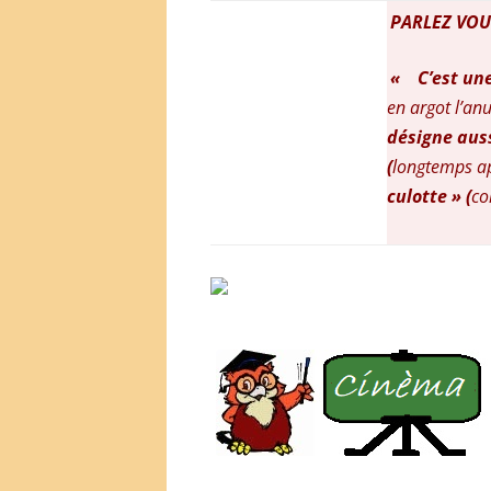
PARLEZ VOU
« C’est une 
en argot l’anu
désigne auss
(
longtemps ap
culotte » (
co