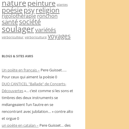
nature
peinture
plantes
psy
religion
poésie
rigolothérapie
ronchon
société
santé
soulager
variétés
voyages
verboriculteur
verboriculture
BLOGS & SITES AMIS
Un poète en français –
Pere Guisset…..
Pour ceux qui aiment la poèsie 0
DUO CANTICEL "Ballade" de Concerts-
Découvertes
«… c’est comme si les sons et
timbres des deux instruments se
mélangeaient l’un l’autre en se
rencontrant avec jubilation… » contre alto
et orgue 0
un poète en catalan –
Pere Guisset… des