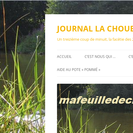
Aller
au
contenu
JOURNAL LA CHOU
Un treizième coup de minuit, la facétie des
ACCUEIL
C’EST NOUS QUI …
C’
AIDE AU POTE « POMMÉ »