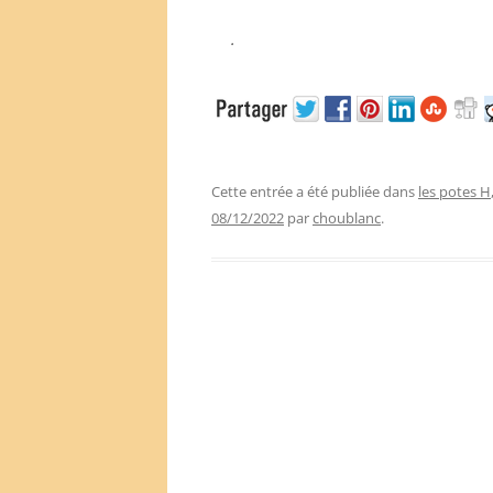
.
Cette entrée a été publiée dans
les potes H
08/12/2022
par
choublanc
.