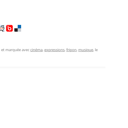
, et marquée avec
cinéma
,
expressions
,
fripon
,
musique
, le