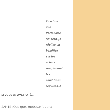
« En tant
que
Partenaire
Amazon, je
réalise un
bénéfice
sur les
achats
remplissant
les
conditions
requises. »
SI VOUS EN AVEZ RATÉ….
SANTÉ : Quelques mots sur le zona