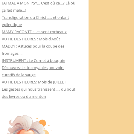
J’AI MAL A MON PSY… C’est où ça…? Là où
ça fait mâle…!
Transfiguration du Christ ….. et enfant
épileptique
MAMY RACONTE : Les sept corbeaux
AU FIL DES HEURES : Mois d’Août
MADDY : Astuces pour la coupe des
fromages ….
INSTRUMENT : Le Cornet à bouquin
Découvrez les incroyables pouvoirs
curatifs de la sauge
AU FIL DES HEURES: Mois de JUILLET
Les gestes qui nous trahissent….. du bout
des lèvres ou du menton