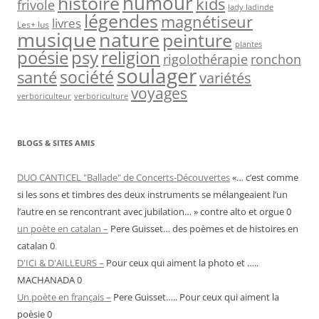
humour
histoire
kids
frivole
lady ladinde
légendes
magnétiseur
livres
Les+ lus
nature
musique
peinture
plantes
psy
religion
poésie
rigolothérapie
ronchon
soulager
société
santé
variétés
voyages
verboriculteur
verboriculture
BLOGS & SITES AMIS
DUO CANTICEL "Ballade" de Concerts-Découvertes
«… c’est comme
si les sons et timbres des deux instruments se mélangeaient l’un
l’autre en se rencontrant avec jubilation… » contre alto et orgue 0
un poète en catalan –
Pere Guisset… des poèmes et de histoires en
catalan 0
D'ICI & D'AILLEURS –
Pour ceux qui aiment la photo et …..
MACHANADA 0
Un poète en français –
Pere Guisset….. Pour ceux qui aiment la
poèsie 0