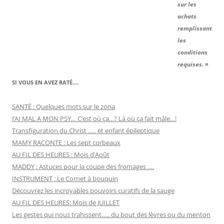
sur les
achats
remplissant
les
conditions
requises. »
SI VOUS EN AVEZ RATÉ….
SANTÉ : Quelques mots sur le zona
J’AI MAL A MON PSY… C’est où ça…? Là où ça fait mâle…!
Transfiguration du Christ ….. et enfant épileptique
MAMY RACONTE : Les sept corbeaux
AU FIL DES HEURES : Mois d’Août
MADDY : Astuces pour la coupe des fromages ….
INSTRUMENT : Le Cornet à bouquin
Découvrez les incroyables pouvoirs curatifs de la sauge
AU FIL DES HEURES: Mois de JUILLET
Les gestes qui nous trahissent….. du bout des lèvres ou du menton