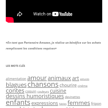
«En tant que Partenaire Amazon, je réalise un bénéfice sur les achats
remplissant les conditions requises»
LES MOTS CLÉS
amour
animaux
art
alimentation
astuces
chansons
blagues
chourire
cinéma
contes
cuisine
coquin
couleurs
dessins humoristiques
devinettes
enfants
femmes
expressions
fripon
fables