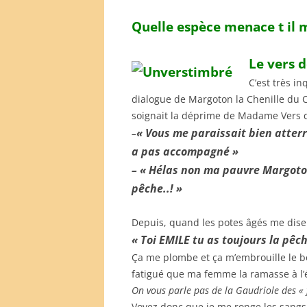
Quelle espèce menace t il 
Le vers d
C’est très in
dialogue de Margoton la Chenille du 
soignait la déprime de Madame Vers d
« Vous me paraissait bien atter
–
a pas accompagné »
– « Hélas non ma pauvre Margoton .
pêche..! »
Depuis, quand les potes âgés me dise
« Toi EMILE tu as toujours la pêch
Ça me plombe et ça m’embrouille le bou
fatigué que ma femme la ramasse à l’ép
On vous parle pas de la Gaudriole des « fo
Voyez donc que je me ronge les sangs