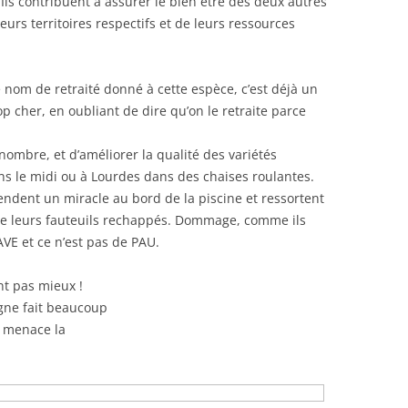
 Ils contribuent à assurer le bien être des deux autres
leurs territoires respectifs et de leurs ressources
le nom de retraité donné à cette espèce, c’est déjà un
op cher, en oubliant de dire qu’on le retraite parce
 nombre, et d’améliorer la qualité des variétés
ans le midi ou à Lourdes dans des chaises roulantes.
ttendent un miracle au bord de la piscine et ressortent
de leurs fauteuils rechappés. Dommage, comme ils
VE et ce n’est pas de PAU.
nt pas mieux !
igne fait beaucoup
t menace la