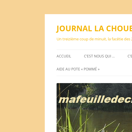
Aller
au
contenu
JOURNAL LA CHOU
Un treizième coup de minuit, la facétie des
ACCUEIL
C’EST NOUS QUI …
C’
AIDE AU POTE « POMMÉ »