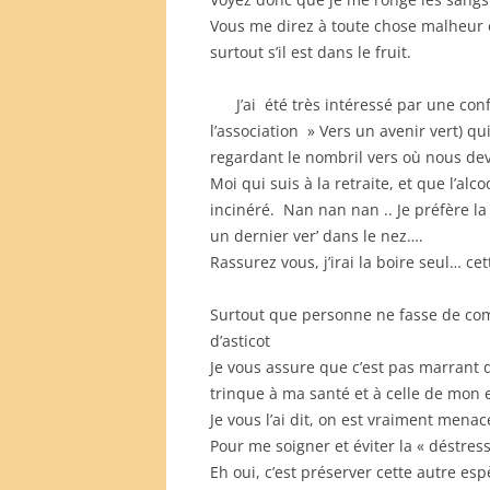
Vous me direz à toute chose malheur e
surtout s’il est dans le fruit.
J’ai été très intéressé par une co
l’association » Vers un avenir vert) q
regardant le nombril vers où nous de
Moi qui suis à la retraite, et que l’al
incinéré. Nan nan nan .. Je préfère la 
un dernier ver’ dans le nez….
Rassurez vous, j’irai la boire seul… ce
Surtout que personne ne fasse de com
d’asticot
Je vous assure que c’est pas marrant 
trinque à ma santé et à celle de mon 
Je vous l’ai dit, on est vraiment mena
Pour me soigner et éviter la « déstresse
Eh oui, c’est préserver cette autre esp