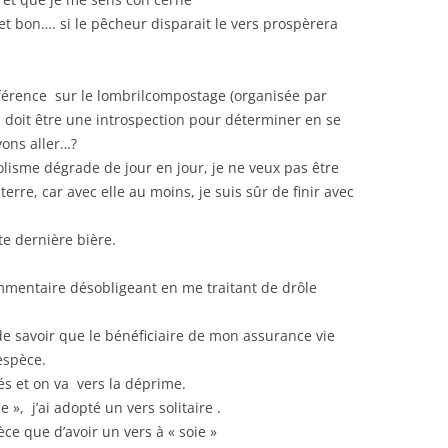
t bon…. si le pêcheur disparait le vers prospèrera
nférence sur le lombrilcompostage (organisée par
ui doit être une introspection pour déterminer en se
vons aller…?
coolisme dégrade de jour en jour, je ne veux pas être
terre, car avec elle au moins, je suis sûr de finir avec
tte dernière bière.
mentaire désobligeant en me traitant de drôle
de savoir que le bénéficiaire de mon assurance vie
espèce.
cés et on va vers la déprime.
 », j’ai adopté un vers solitaire .
èce que d’avoir un vers à « soie »