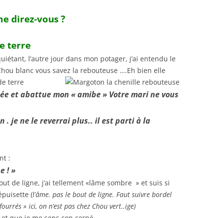
me direz-vous ?
e terre
quiétant, l’autre jour dans mon potager, j’ai entendu le
Chou blanc vous savez la rebouteuse ….Eh bien elle
e terre
rée et abattue mon « amibe » Votre mari ne vous
 je ne le reverrai plus.. il est parti à la
nt :
e ! »
t de ligne, j’ai tellement «lâme sombre » et suis si
uisette (l’
âme. pas le bout de ligne. Faut suivre bordel
urrés » ici, on n’est pas chez Chou vert..ige)
 et que je me sens con cerné