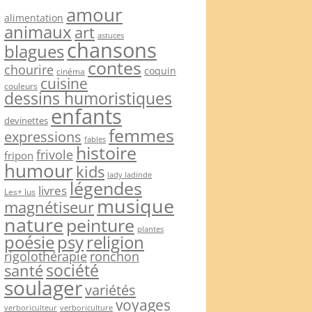
amour
alimentation
animaux
art
astuces
chansons
blagues
contes
chourire
coquin
cinéma
cuisine
couleurs
dessins humoristiques
enfants
devinettes
femmes
expressions
fables
histoire
frivole
fripon
humour
kids
lady ladinde
légendes
livres
Les+ lus
musique
magnétiseur
nature
peinture
plantes
psy
religion
poésie
rigolothérapie
ronchon
société
santé
soulager
variétés
voyages
verboriculteur
verboriculture