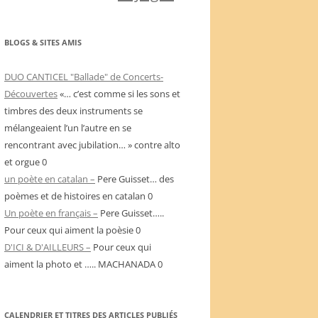
BLOGS & SITES AMIS
DUO CANTICEL "Ballade" de Concerts-
Découvertes
«… c’est comme si les sons et
timbres des deux instruments se
mélangeaient l’un l’autre en se
rencontrant avec jubilation… » contre alto
et orgue 0
un poète en catalan –
Pere Guisset… des
poèmes et de histoires en catalan 0
Un poète en français –
Pere Guisset…..
Pour ceux qui aiment la poèsie 0
D'ICI & D'AILLEURS –
Pour ceux qui
aiment la photo et ….. MACHANADA 0
CALENDRIER ET TITRES DES ARTICLES PUBLIÉS