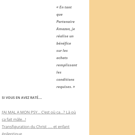
« En tant
que
Partenaire
Amazon, je
réalise un
bénéfice
sur les
achats
remplissant
les
conditions
requises. »
SI VOUS EN AVEZ RATÉ….
J’AI MAL A MON PSY… C’est où ça…? Là où
ça fait mâle…!
Transfiguration du Christ ….. et enfant
épileptique