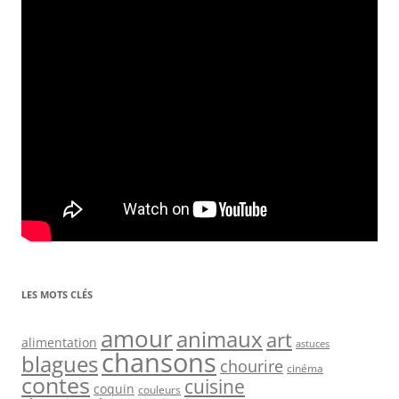
LES MOTS CLÉS
amour
animaux
art
alimentation
astuces
chansons
blagues
chourire
cinéma
contes
cuisine
coquin
couleurs