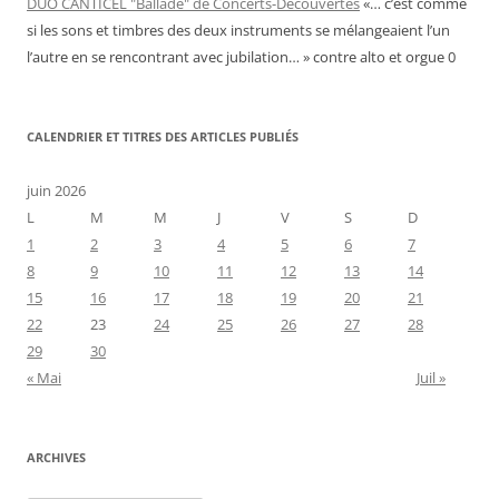
DUO CANTICEL "Ballade" de Concerts-Découvertes
«… c’est comme
si les sons et timbres des deux instruments se mélangeaient l’un
l’autre en se rencontrant avec jubilation… » contre alto et orgue 0
CALENDRIER ET TITRES DES ARTICLES PUBLIÉS
juin 2026
L
M
M
J
V
S
D
1
2
3
4
5
6
7
8
9
10
11
12
13
14
15
16
17
18
19
20
21
22
23
24
25
26
27
28
29
30
« Mai
Juil »
ARCHIVES