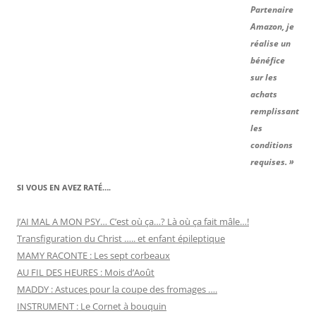
Partenaire
Amazon, je
réalise un
bénéfice
sur les
achats
remplissant
les
conditions
requises. »
SI VOUS EN AVEZ RATÉ….
J’AI MAL A MON PSY… C’est où ça…? Là où ça fait mâle…!
Transfiguration du Christ ….. et enfant épileptique
MAMY RACONTE : Les sept corbeaux
AU FIL DES HEURES : Mois d’Août
MADDY : Astuces pour la coupe des fromages ….
INSTRUMENT : Le Cornet à bouquin