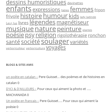
dessins humoristiques
devinettes
enfants
femmes
expressions
fripon
fables
humour
histoire
kids
frivole
lady ladinde
légendes
magnétiseur
livres
Les+ lus
nature
musique
peinture
plantes
psy
religion
poésie
rigolothérapie
ronchon
soulager
société
santé
variétés
voyages
verboriculteur
verboriculture
BLOGS & SITES AMIS
un poète en catalan –
Pere Guisset… des poèmes et de histoires en
catalan 0
D'ICI & D'AILLEURS –
Pour ceux qui aiment la photo et …..
MACHANADA 0
Un poète en français –
Pere Guisset….. Pour ceux qui aiment la
poèsie 0