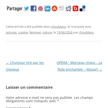
Cette entrée a été publiée dans
choublanc
, et marquée avec
astuces
,
cuisine
,
femmes
,
nature
, le
13/06/2026
par
choublanc
.
Navigation
←
L’humour tiré par les
OPÉRA : Morceau choisi… La
des
cheveux
flute enchantée – Mozart
→
articles
Laisser un commentaire
Votre adresse e-mail ne sera pas publiée.
Les champs
obligatoires sont indiqués avec
*