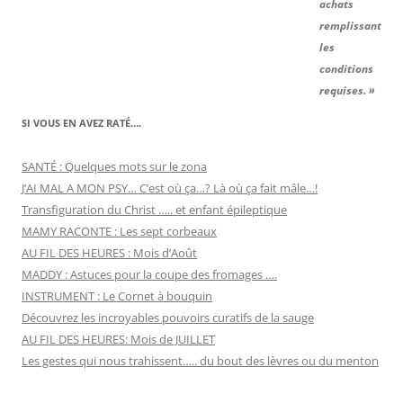
achats
remplissant
les
conditions
requises. »
SI VOUS EN AVEZ RATÉ….
SANTÉ : Quelques mots sur le zona
J’AI MAL A MON PSY… C’est où ça…? Là où ça fait mâle…!
Transfiguration du Christ ….. et enfant épileptique
MAMY RACONTE : Les sept corbeaux
AU FIL DES HEURES : Mois d’Août
MADDY : Astuces pour la coupe des fromages ….
INSTRUMENT : Le Cornet à bouquin
Découvrez les incroyables pouvoirs curatifs de la sauge
AU FIL DES HEURES: Mois de JUILLET
Les gestes qui nous trahissent….. du bout des lèvres ou du menton