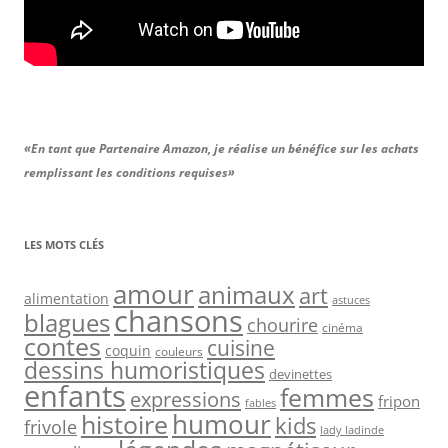
«En tant que Partenaire Amazon, je réalise un bénéfice sur les achats
remplissant les conditions requises»
LES MOTS CLÉS
amour
animaux
art
alimentation
astuces
chansons
blagues
chourire
cinéma
contes
cuisine
coquin
couleurs
dessins humoristiques
devinettes
enfants
femmes
expressions
fripon
fables
humour
histoire
kids
frivole
lady ladinde