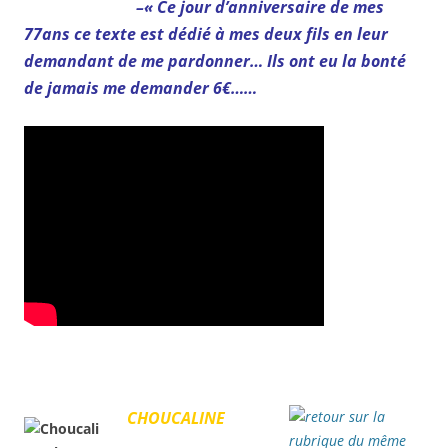
–
« Ce jour d’anniversaire de mes
77ans ce texte est dédié à mes deux fils en leur
demandant de me pardonner… Ils ont eu la bonté
de jamais me demander 6€……
CHOUCALINE