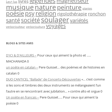
légendes
magnétiseur
livres
Les+ lus
nature
musique
peinture
plantes
psy
religion
poésie
rigolothérapie
ronchon
soulager
société
santé
variétés
voyages
verboriculteur
verboriculture
BLOGS & SITES AMIS
D'ICI & D'AILLEURS –
Pour ceux qui aiment la photo et …..
MACHANADA 0
un poète en catalan –
Pere Guisset… des poèmes et de histoires en
catalan 0
DUO CANTICEL "Ballade" de Concerts-Découvertes
«… c’est comme
si les sons et timbres des deux instruments se mélangeaient l’un
l’autre en se rencontrant avec jubilation… » contre alto et orgue 0
Un poète en français –
Pere Guisset….. Pour ceux qui aiment la
poèsie 0