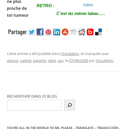
RETRO :
C’est du même tabac…..
Cette entrée a été publiée dans
choublanc
, et marquée avec
amour
,
cadres
,
parents
,
père
,
psy
, le
07/06/2026
par
choublanc
.
RECHERCHER DANS CE BLOG
YOU’RE ALL IN THE WORLD TO ME. PLEASE – TRANSLATE – TRADUCCIÓN –