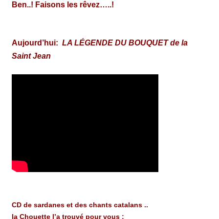
Ben..! Faisons les rêvez…..!
Aujourd’hui:
LA LÉGENDE DU BOUQUET de la
Saint Jean
CD de sardanes et des chants catalans ..
la Chouette l’a trouvé pour vous :