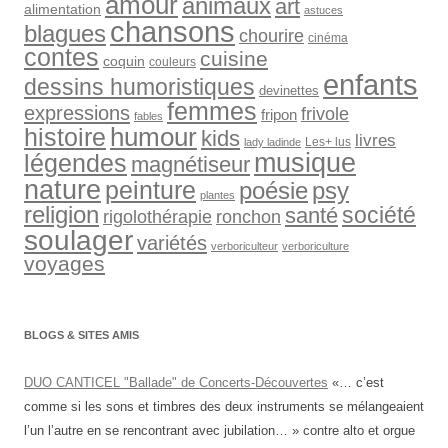
amour
animaux
art
alimentation
astuces
chansons
blagues
chourire
cinéma
contes
cuisine
coquin
couleurs
enfants
dessins humoristiques
devinettes
femmes
expressions
frivole
fripon
fables
humour
histoire
kids
livres
Les+ lus
lady ladinde
musique
légendes
magnétiseur
nature
peinture
psy
poésie
plantes
religion
société
santé
rigolothérapie
ronchon
soulager
variétés
verboriculteur
verboriculture
voyages
BLOGS & SITES AMIS
DUO CANTICEL "Ballade" de Concerts-Découvertes
«… c’est
comme si les sons et timbres des deux instruments se mélangeaient
l’un l’autre en se rencontrant avec jubilation… » contre alto et orgue