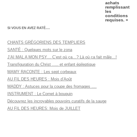
achats
remplissant
les
conditions
requises. »
SI VOUS EN AVEZ RATÉ….
CHANTS GRÉGORIENS DES TEMPLIERS
SANTÉ : Quelques mots sur le zona
J’AI MAL A MON PSY… C’est où ça…? Là où ça fait mâle…!
Transfiguration du Christ ….. et enfant épileptique
MAMY RACONTE : Les sept corbeaux
AU FIL DES HEURES : Mois d’Août
MADDY : Astuces pour la coupe des fromages ….
INSTRUMENT : Le Cornet à bouquin
Découvrez les incroyables pouvoirs curatifs de la sauge
AU FIL DES HEURES: Mois de JUILLET