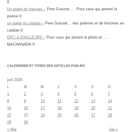
0
Un poète en français –
Pere Guisset….. Pour ceux qui aiment la
poèsie 0
un poète en catalan –
Pere Guisset… des poèmes et de histoires en
catalan 0
D'ICI & D'AILLEURS –
Pour ceux qui aiment la photo et …..
MACHANADA 0
CALENDRIER ET TITRES DES ARTICLES PUBLIÉS
juin 2026
L
M
M
J
V
S
D
1
2
3
4
5
6
7
8
9
10
11
12
13
14
15
16
17
18
19
20
21
22
23
24
25
26
27
28
29
30
« Mai
Juil »