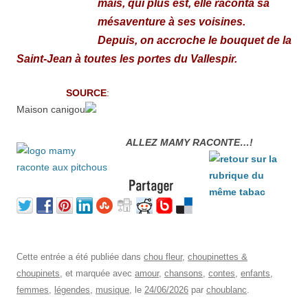
mais, qui plus est, elle raconta sa
mésaventure à ses voisines.
Depuis, on accroche le bouquet de la
Saint-Jean à toutes les portes du Vallespir.
SOURCE
:
Maison canigou
ALLEZ MAMY RACONTE…!
Cette entrée a été publiée dans
chou fleur
,
choupinettes &
choupinets
, et marquée avec
amour
,
chansons
,
contes
,
enfants
,
femmes
,
légendes
,
musique
, le
24/06/2026
par
choublanc
.