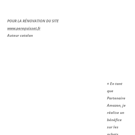
POUR LA RÉNOVATION DU SITE
www.pereguisset.fr
Auteur catalan
« En tant
que
Partenaire
Amazon, je
réalise un
bénéfice
sur les
achats