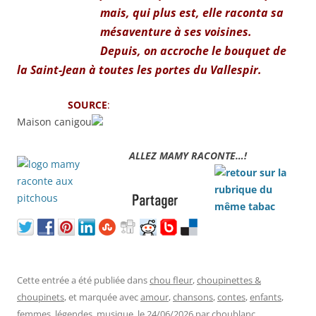
mais, qui plus est, elle raconta sa
mésaventure à ses voisines.
Depuis, on accroche le bouquet de
la Saint-Jean à toutes les portes du Vallespir.
SOURCE
:
Maison canigou
ALLEZ MAMY RACONTE…!
Cette entrée a été publiée dans
chou fleur
,
choupinettes &
choupinets
, et marquée avec
amour
,
chansons
,
contes
,
enfants
,
femmes
,
légendes
,
musique
, le
24/06/2026
par
choublanc
.