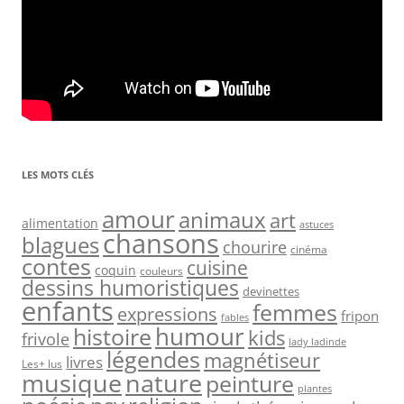
LES MOTS CLÉS
amour
animaux
art
alimentation
astuces
chansons
blagues
chourire
cinéma
contes
cuisine
coquin
couleurs
dessins humoristiques
devinettes
enfants
femmes
expressions
fripon
fables
humour
histoire
kids
frivole
lady ladinde
légendes
magnétiseur
livres
Les+ lus
nature
musique
peinture
plantes