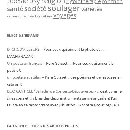
psy
religion
poésie
rigolothérapie
ronchon
soulager
société
santé
variétés
voyages
verboriculteur
verboriculture
BLOGS & SITES AMIS
D'ICI & D'AILLEURS –
Pour ceux qui aiment la photo et …..
MACHANADA 0
Un poète en français –
Pere Guisset….. Pour ceux qui aiment la
poèsie 0
un poète en catalan –
Pere Guisset… des poèmes et de histoires en
catalan 0
DUO CANTICEL "Ballade" de Concerts-Découvertes
«… c’est comme
si les sons et timbres des deux instruments se mélangeaient l’un
l’autre en se rencontrant avec jubilation… » contre alto et orgue 0
CALENDRIER ET TITRES DES ARTICLES PUBLIÉS