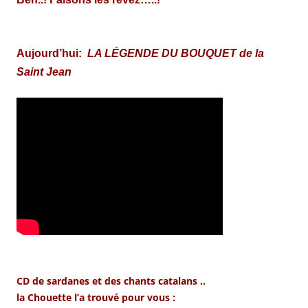
Aujourd’hui:
LA LÉGENDE DU BOUQUET de la
Saint Jean
CD de sardanes et des chants catalans ..
la Chouette l’a trouvé pour vous :