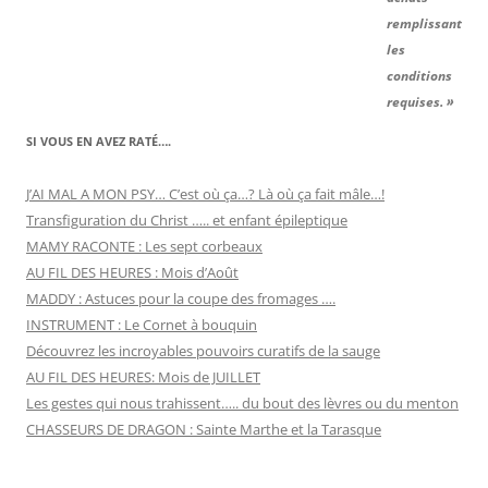
remplissant
les
conditions
requises. »
SI VOUS EN AVEZ RATÉ….
J’AI MAL A MON PSY… C’est où ça…? Là où ça fait mâle…!
Transfiguration du Christ ….. et enfant épileptique
MAMY RACONTE : Les sept corbeaux
AU FIL DES HEURES : Mois d’Août
MADDY : Astuces pour la coupe des fromages ….
INSTRUMENT : Le Cornet à bouquin
Découvrez les incroyables pouvoirs curatifs de la sauge
AU FIL DES HEURES: Mois de JUILLET
Les gestes qui nous trahissent….. du bout des lèvres ou du menton
CHASSEURS DE DRAGON : Sainte Marthe et la Tarasque