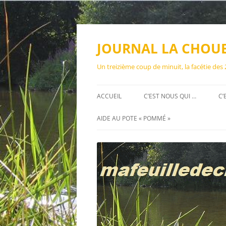
Aller
au
contenu
JOURNAL LA CHOU
Un treizième coup de minuit, la facétie des
ACCUEIL
C’EST NOUS QUI …
C’
AIDE AU POTE « POMMÉ »