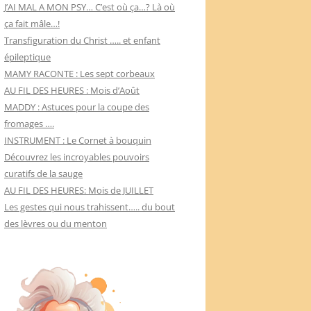
J’AI MAL A MON PSY… C’est où ça…? Là où
ça fait mâle…!
Transfiguration du Christ ….. et enfant
épileptique
MAMY RACONTE : Les sept corbeaux
AU FIL DES HEURES : Mois d’Août
MADDY : Astuces pour la coupe des
fromages ….
INSTRUMENT : Le Cornet à bouquin
Découvrez les incroyables pouvoirs
curatifs de la sauge
AU FIL DES HEURES: Mois de JUILLET
Les gestes qui nous trahissent….. du bout
des lèvres ou du menton