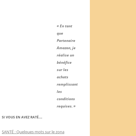
« En tant
que
Partenaire
Amazon, je
réalise un
bénéfice
sur les
achats
remplissant
les
conditions
requises. »
SI VOUS EN AVEZ RATÉ….
SANTÉ : Quelques mots sur le zona