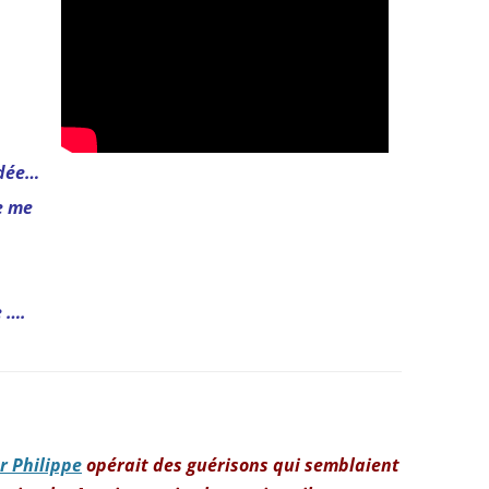
édée…
e me
 ….
r Philippe
opérait des guérisons qui semblaient