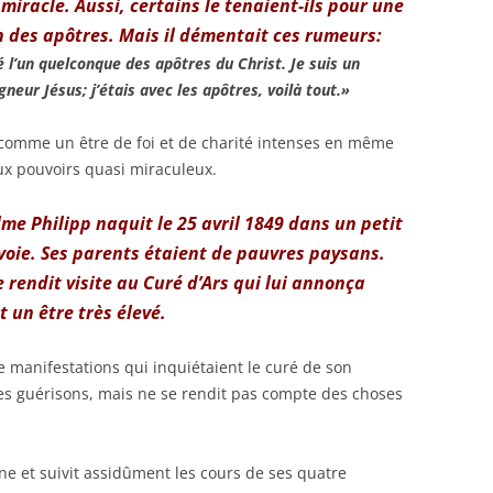
 miracle. Aussi, certains le tenaient-ils pour une
n des apôtres. Mais il démentait ces rumeurs:
té l’un quelconque des apôtres du Christ. Je suis un
eur Jésus; j’étais avec les apôtres, voilà tout.»
 comme un être de foi et de charité intenses en même
x pouvoirs quasi miraculeux.
lme Philipp naquit le 25 avril 1849 dans un petit
avoie. Ses parents étaient de pauvres paysans.
 rendit visite au Curé d’Ars qui lui annonça
it un être très élevé.
 de manifestations qui inquiétaient le curé de son
à des guérisons, mais ne se rendit pas compte des choses
ine et suivit assidûment les cours de ses quatre