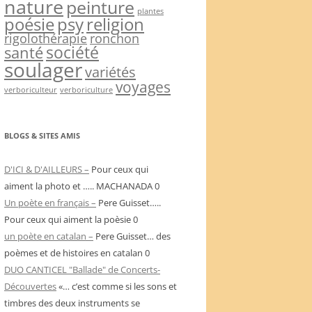
nature
peinture
plantes
psy
religion
poésie
rigolothérapie
ronchon
société
santé
soulager
variétés
voyages
verboriculteur
verboriculture
BLOGS & SITES AMIS
D'ICI & D'AILLEURS –
Pour ceux qui
aiment la photo et ….. MACHANADA 0
Un poète en français –
Pere Guisset…..
Pour ceux qui aiment la poèsie 0
un poète en catalan –
Pere Guisset… des
poèmes et de histoires en catalan 0
DUO CANTICEL "Ballade" de Concerts-
Découvertes
«… c’est comme si les sons et
timbres des deux instruments se