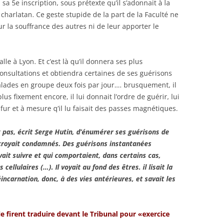
 sa 5e inscription, sous prétexte qu’il s’adonnait à la
 charlatan. Ce geste stupide de la part de la Faculté ne
 la souffrance des autres ni de leur apporter le
talle à Lyon. Et c’est là qu’il donnera ses plus
consultations et obtiendra certaines de ses guérisons
malades en groupe deux fois par jour…. brusquement, il
lus fixement encore, il lui donnait l’ordre de guérir, lui
 fur et à mesure q’il lu faisait des passes magnétiques.
it pas, écrit Serge Hutin, d’énumérer ses guérisons de
 croyait condamnés. Des guérisons instantanées
ait suivre et qui comportaient, dans certains cas,
cellulaires (…). Il voyait au fond des êtres. il lisait la
réincarnation, donc, à des vies antérieures, et savait les
e firent traduire devant le Tribunal pour «exercice