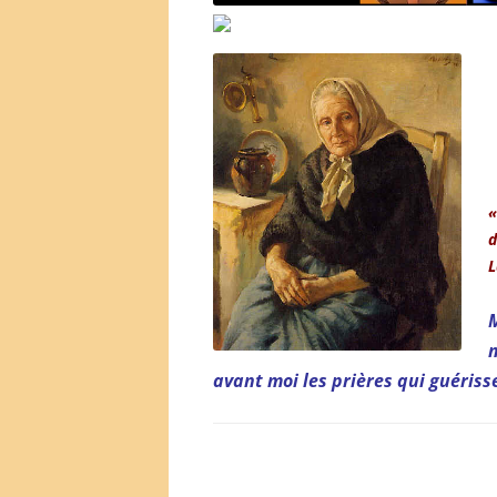
«
d
L
avant moi les prières qui guériss