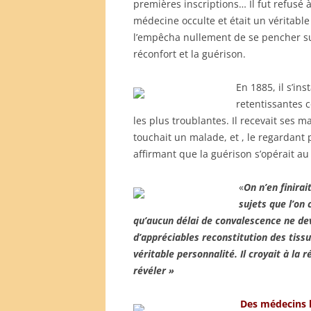
premières inscriptions… Il fut refusé à
médecine occulte et était un véritable
l’empêcha nullement de se pencher sur
réconfort et la guérison.
En 1885, il s’ins
retentissantes 
les plus troublantes. Il recevait ses 
touchait un malade, et , le regardant p
affirmant que la guérison s’opérait au
«
On n’en finira
sujets que l’on
qu’aucun délai de convalescence ne dev
d’appréciables reconstitution des tissus 
véritable personnalité. Il croyait à la 
révéler »
Des médecins l