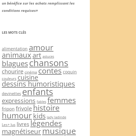
un bénéfice sur les achats remplissant les
conditions requises»
LES MOTS CLÉS
amour
alimentation
animaux
art
astuces
chansons
blagues
contes
chourire
coquin
cinéma
cuisine
couleurs
dessins humoristiques
enfants
devinettes
femmes
expressions
fables
histoire
frivole
fripon
humour
kids
lady ladinde
légendes
livres
Les+ lus
musique
magnétiseur