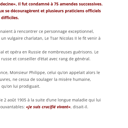
médecine», Il fut condamné à 75 amendes successives.
ux se découragèrent et plusieurs praticiens officiels
difficiles.
enaient à rencontrer ce personnage exceptionnel,
 vulgaire charlatan, Le Tsar Nicolas II le fit venir à
érial et opéra en Russie de nombreuses guérisons. Le
russe et conseiller d’état avec rang de général.
nce, Monsieur Philippe, celui qu’on appelait alors le
vres, ne cessa de soulager la misère humaine,
qu’on lui prodiguait.
e 2 août 1905 à la suite d’une longue maladie qui lui
pouvantables:
«Je suis crucifié vivant»
, disait-il.