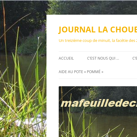
Aller
au
contenu
JOURNAL LA CHOU
Un treizième coup de minuit, la facétie des
ACCUEIL
C’EST NOUS QUI …
C’
AIDE AU POTE « POMMÉ »