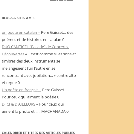
BLOGS & SITES AMIS
un poète en catalan –
Pere Guisset… des
poèmes et de histoires en catalan 0
DUO CANTICEL "Ballade" de Concerts-
Découvertes
«… c’est comme si les sons et
timbres des deux instruments se
mélangeaient l’un l’autre en se
rencontrant avec jubilation… » contre alto
et orgue 0
Un poète en français –
Pere Guisset…..
Pour ceux qui aiment la poèsie 0
D'ICI & D'AILLEURS –
Pour ceux qui
aiment la photo et ….. MACHANADA 0
CALENDRIER ET TITRES DES ARTICLES PUBLIÉS