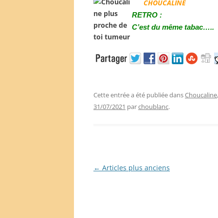
CHOUCALINE
RETRO :
C’est du même tabac…..
Cette entrée a été publiée dans
Choucaline
31/07/2021
par
choublanc
.
Navigation
←
Articles plus anciens
des
articles