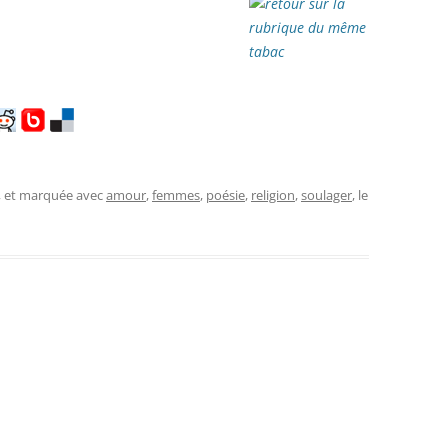
, et marquée avec
amour
,
femmes
,
poésie
,
religion
,
soulager
, le