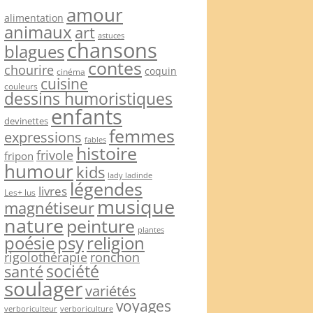
amour
alimentation
animaux
art
astuces
chansons
blagues
contes
chourire
coquin
cinéma
cuisine
couleurs
dessins humoristiques
enfants
devinettes
femmes
expressions
fables
histoire
frivole
fripon
humour
kids
lady ladinde
légendes
livres
Les+ lus
musique
magnétiseur
nature
peinture
plantes
psy
religion
poésie
rigolothérapie
ronchon
société
santé
soulager
variétés
voyages
verboriculteur
verboriculture