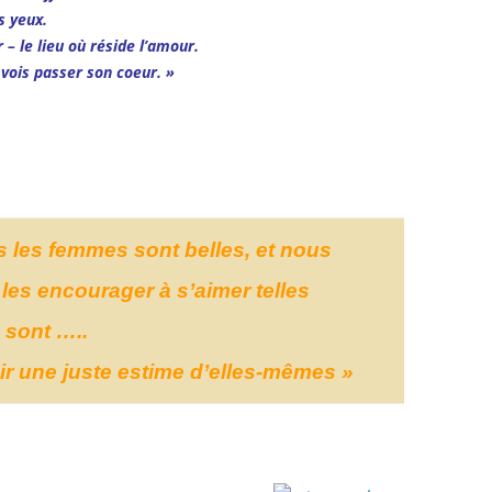
s yeux.
 – le lieu où réside l’amour.
 vois passer son coeur. »
s les femmes sont belles, et nous
les encourager à s’aimer telles
 sont …..
oir une juste estime d’elles-mêmes »