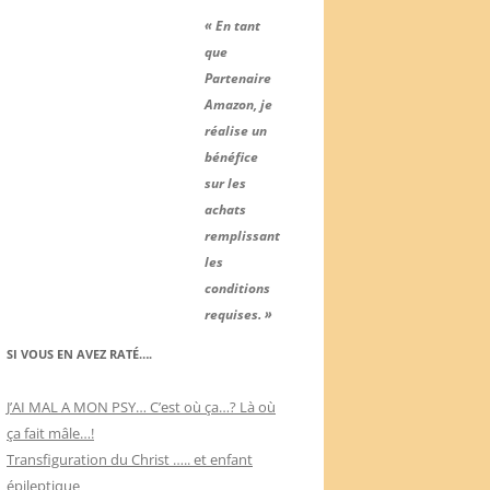
« En tant
que
Partenaire
Amazon, je
réalise un
bénéfice
sur les
achats
remplissant
les
conditions
requises. »
SI VOUS EN AVEZ RATÉ….
J’AI MAL A MON PSY… C’est où ça…? Là où
ça fait mâle…!
Transfiguration du Christ ….. et enfant
épileptique