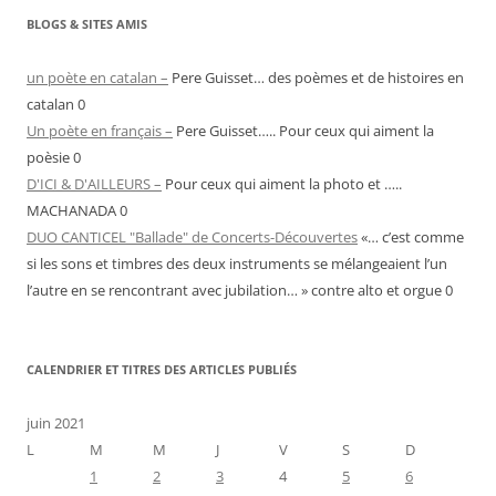
BLOGS & SITES AMIS
un poète en catalan –
Pere Guisset… des poèmes et de histoires en
catalan 0
Un poète en français –
Pere Guisset….. Pour ceux qui aiment la
poèsie 0
D'ICI & D'AILLEURS –
Pour ceux qui aiment la photo et …..
MACHANADA 0
DUO CANTICEL "Ballade" de Concerts-Découvertes
«… c’est comme
si les sons et timbres des deux instruments se mélangeaient l’un
l’autre en se rencontrant avec jubilation… » contre alto et orgue 0
CALENDRIER ET TITRES DES ARTICLES PUBLIÉS
juin 2021
L
M
M
J
V
S
D
1
2
3
4
5
6