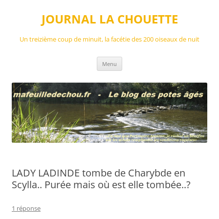
Aller
au
JOURNAL LA CHOUETTE
contenu
Un treizième coup de minuit, la facétie des 200 oiseaux de nuit
Menu
LADY LADINDE tombe de Charybde en
Scylla.. Purée mais où est elle tombée..?
1 réponse