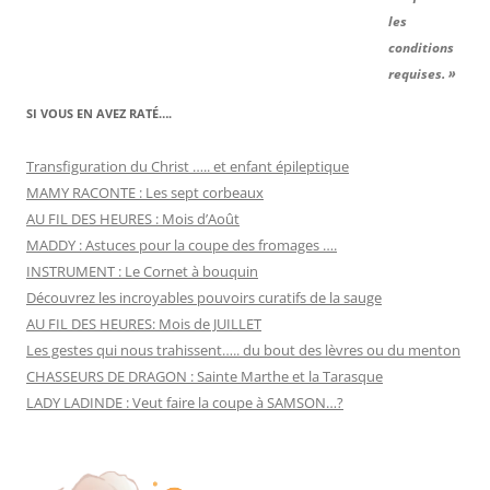
les
conditions
requises. »
SI VOUS EN AVEZ RATÉ….
Transfiguration du Christ ….. et enfant épileptique
MAMY RACONTE : Les sept corbeaux
AU FIL DES HEURES : Mois d’Août
MADDY : Astuces pour la coupe des fromages ….
INSTRUMENT : Le Cornet à bouquin
Découvrez les incroyables pouvoirs curatifs de la sauge
AU FIL DES HEURES: Mois de JUILLET
Les gestes qui nous trahissent….. du bout des lèvres ou du menton
CHASSEURS DE DRAGON : Sainte Marthe et la Tarasque
LADY LADINDE : Veut faire la coupe à SAMSON…?