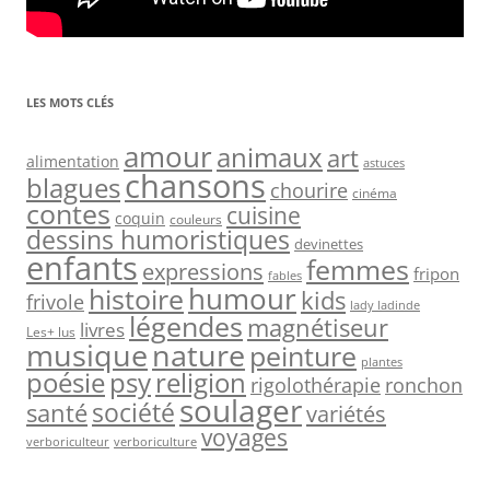
LES MOTS CLÉS
amour
animaux
art
alimentation
astuces
chansons
blagues
chourire
cinéma
contes
cuisine
coquin
couleurs
dessins humoristiques
devinettes
enfants
femmes
expressions
fripon
fables
humour
histoire
kids
frivole
lady ladinde
légendes
magnétiseur
livres
Les+ lus
nature
musique
peinture
plantes
psy
religion
poésie
rigolothérapie
ronchon
soulager
société
santé
variétés
voyages
verboriculteur
verboriculture