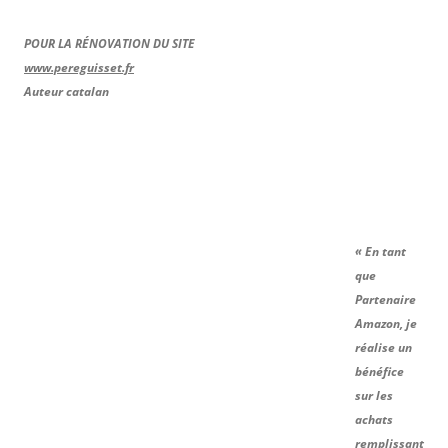
POUR LA RÉNOVATION DU SITE
www.pereguisset.fr
Auteur catalan
« En tant
que
Partenaire
Amazon, je
réalise un
bénéfice
sur les
achats
remplissant