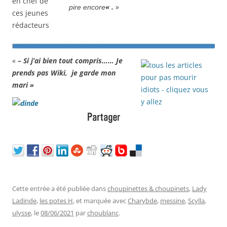
« .
»
pire encore
«
– Si j’ai bien tout compris…… Je
prends pas Wiki, je garde mon
mari »
Cette entrée a été publiée dans
choupinettes & choupinets
,
Lady
Ladinde
,
les potes H
, et marquée avec
Charybde
,
messine
,
Scylla
,
ulysse
, le
08/06/2021
par
choublanc
.