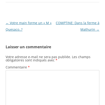
Navigation
←
Votre main forme un « M »
COMPTINE: Dans la ferme à
des
Quesaco..?
Mathurin
→
articles
Laisser un commentaire
Votre adresse e-mail ne sera pas publiée.
Les champs
obligatoires sont indiqués avec
*
Commentaire
*