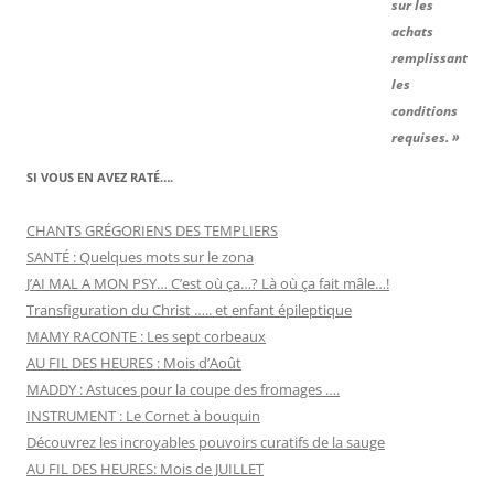
sur les
achats
remplissant
les
conditions
requises. »
SI VOUS EN AVEZ RATÉ….
CHANTS GRÉGORIENS DES TEMPLIERS
SANTÉ : Quelques mots sur le zona
J’AI MAL A MON PSY… C’est où ça…? Là où ça fait mâle…!
Transfiguration du Christ ….. et enfant épileptique
MAMY RACONTE : Les sept corbeaux
AU FIL DES HEURES : Mois d’Août
MADDY : Astuces pour la coupe des fromages ….
INSTRUMENT : Le Cornet à bouquin
Découvrez les incroyables pouvoirs curatifs de la sauge
AU FIL DES HEURES: Mois de JUILLET