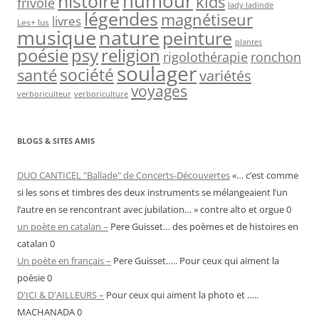
humour
histoire
kids
frivole
lady ladinde
légendes
magnétiseur
livres
Les+ lus
musique
nature
peinture
plantes
psy
religion
poésie
rigolothérapie
ronchon
soulager
société
santé
variétés
voyages
verboriculteur
verboriculture
BLOGS & SITES AMIS
DUO CANTICEL "Ballade" de Concerts-Découvertes
«… c’est comme
si les sons et timbres des deux instruments se mélangeaient l’un
l’autre en se rencontrant avec jubilation… » contre alto et orgue 0
un poète en catalan –
Pere Guisset… des poèmes et de histoires en
catalan 0
Un poète en français –
Pere Guisset….. Pour ceux qui aiment la
poèsie 0
D'ICI & D'AILLEURS –
Pour ceux qui aiment la photo et …..
MACHANADA 0