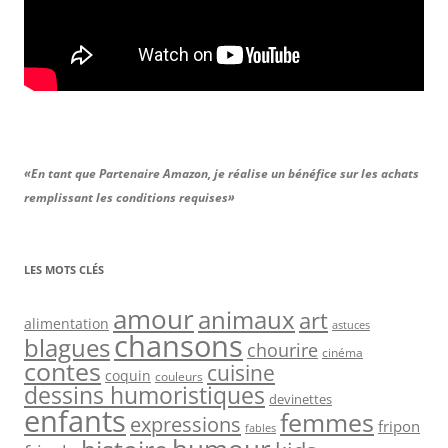
«En tant que Partenaire Amazon, je réalise un bénéfice sur les achats
remplissant les conditions requises»
LES MOTS CLÉS
amour
animaux
art
alimentation
astuces
chansons
blagues
chourire
cinéma
contes
cuisine
coquin
couleurs
dessins humoristiques
devinettes
enfants
femmes
expressions
fripon
fables