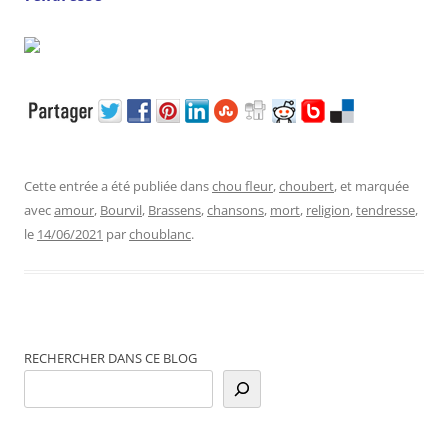
Cette entrée a été publiée dans
chou fleur
,
choubert
, et marquée
avec
amour
,
Bourvil
,
Brassens
,
chansons
,
mort
,
religion
,
tendresse
,
le
14/06/2021
par
choublanc
.
RECHERCHER DANS CE BLOG