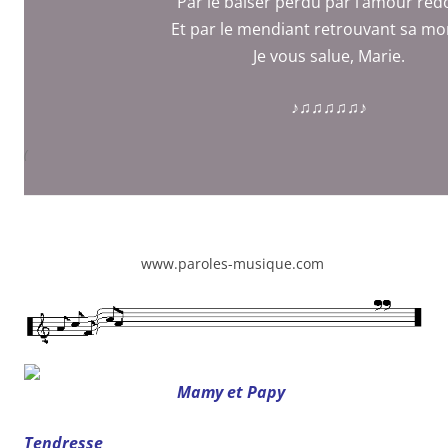
Par le baiser perdu par l’amour re
Et par le mendiant retrouvant sa mo
Je vous salue, Marie.
♪♫♫♫♫♫♪
(
Sources:
www.paroles-musique.com
Mamy et Papy
Tendresse