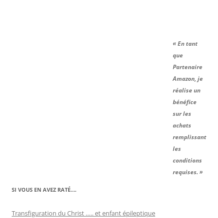
« En tant
que
Partenaire
Amazon, je
réalise un
bénéfice
sur les
achats
remplissant
les
conditions
requises. »
SI VOUS EN AVEZ RATÉ….
Transfiguration du Christ ….. et enfant épileptique