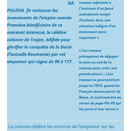
NA
comme enfermée à
l’intérieur d’un fossé
POLEON fit restaurer les
malodorant rempli
monuments de l’empire romain
d’ordures dans une
Première bénéficiaire de ce
situation indigne d’un
mécénat intéressé, la célèbre
monument aussi
important ».
colonne de Trajan, édifiée pour
glorifier la conquête de la Dacie
« Ces travaux
(l’actuelle Roumanie) par cet
prévoyaient de dégager
empereur qui régna de 98 à 117.
la zone au sud de la
colonne pour créer une
grande place (…) Les
travaux se poursuivirent
jusqu’en 1814, quand les
Français durent partir de
Rome, et continuèrent au
retour du pape Pie VII qui
les porta à leur terme ».
La colonne célèbre les victoires de l’empereur sur les