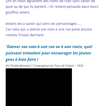
GPS en main égrainent des noms de rues sans savoir de
quoi ou de qui ils parlent…! Et restent penauds dans leurs
gouffres amers.
Aidons les à savoir qui sont ces personnages ….
Car celui qui a donné son nom à une rue parle encore
comme Tristan Bernard :
“
Donner son nom à une rue ou à une route, quel
puissant stimulant pour encourager les jeunes
gens à bien faire !
De Tristan Bernard / Compagnon du Tour de France – 1935