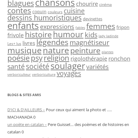
chansons
blagues
chourire
cinéma
contes
cuisine
coquin
couleurs
dessins humoristiques
devinettes
enfants
femmes
expressions
fripon
fables
humour
histoire
kids
frivole
lady ladinde
légendes
magnétiseur
livres
Les+ lus
nature
musique
peinture
plantes
psy
religion
poésie
rigolothérapie
ronchon
soulager
société
santé
variétés
voyages
verboriculteur
verboriculture
BLOGS & SITES AMIS
D'ICI & D'AILLEURS –
Pour ceux qui aiment la photo et …..
MACHANADA 0
un poète en catalan –
Pere Guisset… des poèmes et de histoires en
catalan 0