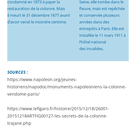
Seine, elle tombe dans le
condamné en 1873 à payer la
fleuve, mais est repêchée
restauration de la colonne. Mais
et conservée plusieurs
il meurt le 31 décembre 1877 avant
années dans des
d’avoir versé le moindre centime.
entrepôts à Paris. Elle est
installée le 11 mars 1911 à
l’hôtel national
des Invalides,
SOURC
ES :
https://www.napoleon.org/jeunes-
historiens/napodoc/monuments-napoleoniens-la-colonne-
vendome-paris/
https://www.lefigaro.fr/histoire/2015/12/18/26001-
20151218ARTFIG00127-les-secrets-de-la-colonne-
trajane.php