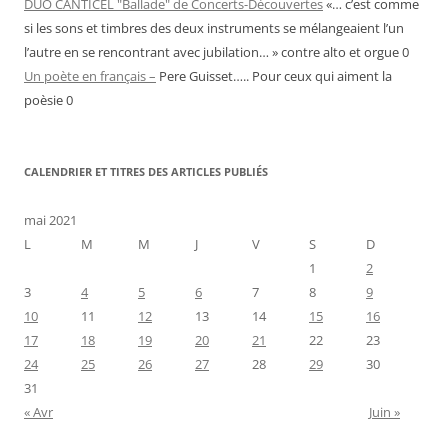
DUO CANTICEL "Ballade" de Concerts-Découvertes
«… c’est comme
si les sons et timbres des deux instruments se mélangeaient l’un
l’autre en se rencontrant avec jubilation… » contre alto et orgue 0
Un poète en français –
Pere Guisset….. Pour ceux qui aiment la
poèsie 0
CALENDRIER ET TITRES DES ARTICLES PUBLIÉS
mai 2021
L
M
M
J
V
S
D
1
2
3
4
5
6
7
8
9
10
11
12
13
14
15
16
17
18
19
20
21
22
23
24
25
26
27
28
29
30
31
« Avr
Juin »