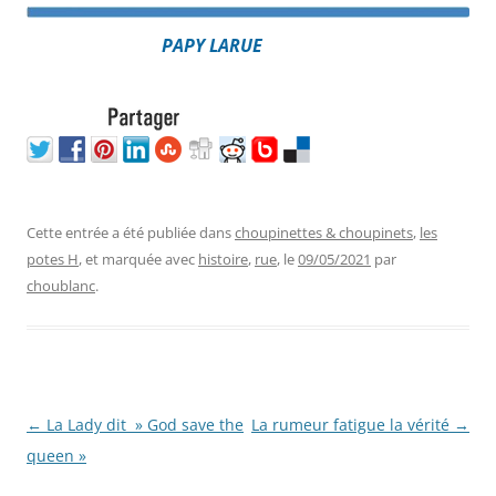
PAPY LARUE
Cette entrée a été publiée dans
choupinettes & choupinets
,
les
potes H
, et marquée avec
histoire
,
rue
, le
09/05/2021
par
choublanc
.
Navigation
←
La Lady dit » God save the
La rumeur fatigue la vérité
→
des
queen »
articles