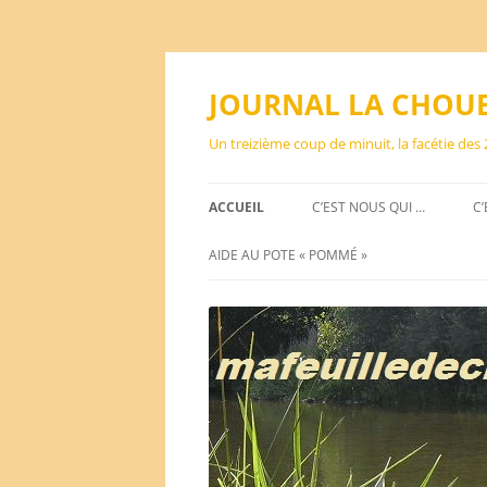
Aller
au
contenu
JOURNAL LA CHOU
Un treizième coup de minuit, la facétie des
ACCUEIL
C’EST NOUS QUI …
C’
AIDE AU POTE « POMMÉ »