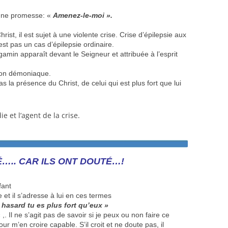
 une promesse: «
Amenez-le-moi ».
ist, il est sujet à une violente crise. Crise d’épilepsie aux
st pas un cas d’épilepsie ordinaire.
 gamin apparaît devant le Seigneur et attribuée à l’esprit
ssion démoniaque.
a présence du Christ, de celui qui est plus fort que lui
die et l’agent de la crise.
….. CAR ILS ONT DOUTÉ…!
fant
e et il s’adresse à lui en ces termes
hasard tu es plus fort qu’eux »
 ,. Il ne s’agit pas de savoir si je peux ou non faire ce
ur m’en croire capable. S’il croit et ne doute pas, il