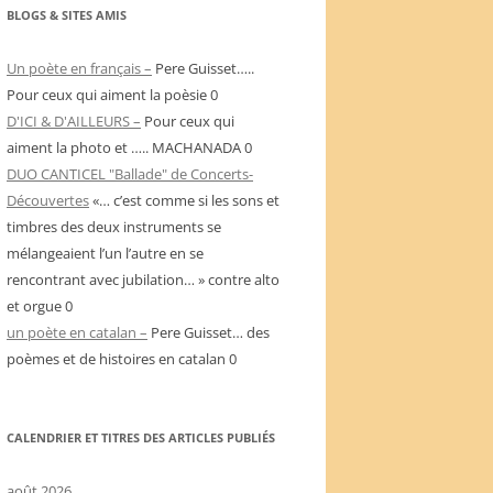
BLOGS & SITES AMIS
Un poète en français –
Pere Guisset…..
Pour ceux qui aiment la poèsie 0
D'ICI & D'AILLEURS –
Pour ceux qui
aiment la photo et ….. MACHANADA 0
DUO CANTICEL "Ballade" de Concerts-
Découvertes
«… c’est comme si les sons et
timbres des deux instruments se
mélangeaient l’un l’autre en se
rencontrant avec jubilation… » contre alto
et orgue 0
un poète en catalan –
Pere Guisset… des
poèmes et de histoires en catalan 0
CALENDRIER ET TITRES DES ARTICLES PUBLIÉS
août 2026