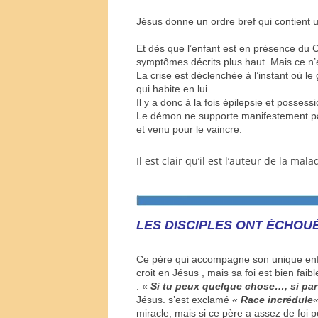
Jésus donne un ordre bref qui contient
Et dès que l’enfant est en présence du Chr
symptômes décrits plus haut. Mais ce n’e
La crise est déclenchée à l’instant où le
qui habite en lui.
Il y a donc à la fois épilepsie et posse
Le démon ne supporte manifestement pas l
et venu pour le vaincre.
Il est clair qu’il est l’auteur de la mala
LES DISCIPLES ONT ÉCHOUÉ
Ce père qui accompagne son unique en
croit en Jésus , mais sa foi est bien faibl
. «
Si tu peux quelque chose…, si par 
Jésus.
s’est exclamé
«
Race incrédule
«
miracle, mais si ce père a assez de foi po