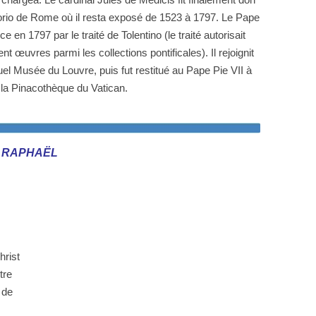
chargea. Le cardinal Jules de Médicis fit finalement don
ntorio de Rome où il resta exposé de 1523 à 1797. Le Pape
ce en 1797 par le traité de Tolentino (le traité autorisait
t œuvres parmi les collections pontificales). Il rejoignit
uel Musée du Louvre, puis fut restitué au Pape Pie VII à
à la Pinacothèque du Vatican.
 RAPHAËL
hrist
tre
 de