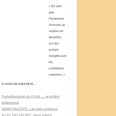
« En tant
que
Partenaire
Amazon, je
réalise un
bénéfice
sur les
achats
remplissant
les
conditions
requises. »
SI VOUS EN AVEZ RATÉ….
Transfiguration du Christ ….. et enfant
épileptique
MAMY RACONTE : Les sept corbeaux
AU FIL DES HEURES : Mois d’Août