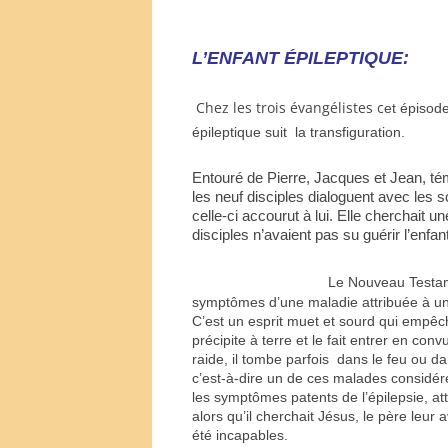
L’ENFANT ÉPILEPTIQUE:
Chez les trois évangélistes c
et épisode
épileptique suit la transfiguration.
Entouré de Pierre, Jacques et Jean, tém
les neuf disciples dialoguent avec les s
celle-ci accourut à lui. Elle cherchait 
disciples n’avaient pas su guérir l’enfant
Le Nouveau Testame
symptômes d’une maladie attribuée à un
C’est un esprit muet et sourd qui empêche 
précipite à terre et le fait entrer en con
raide, il tombe parfois dans le feu ou d
c’est-à-dire un de ces malades considér
les symptômes patents de l’épilepsie, at
alors qu’il cherchait Jésus, le père leur
été incapables.