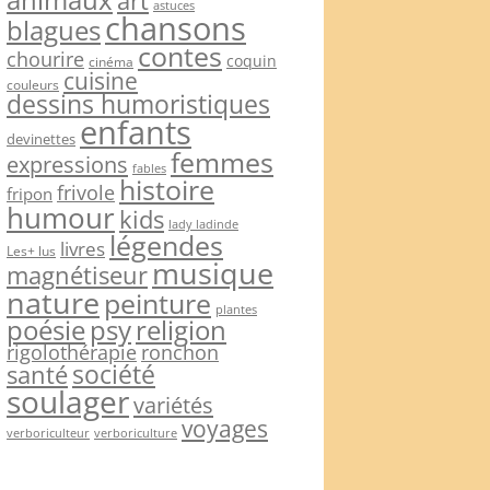
art
astuces
chansons
blagues
contes
chourire
coquin
cinéma
cuisine
couleurs
dessins humoristiques
enfants
devinettes
femmes
expressions
fables
histoire
frivole
fripon
humour
kids
lady ladinde
légendes
livres
Les+ lus
musique
magnétiseur
nature
peinture
plantes
psy
religion
poésie
rigolothérapie
ronchon
société
santé
soulager
variétés
voyages
verboriculteur
verboriculture