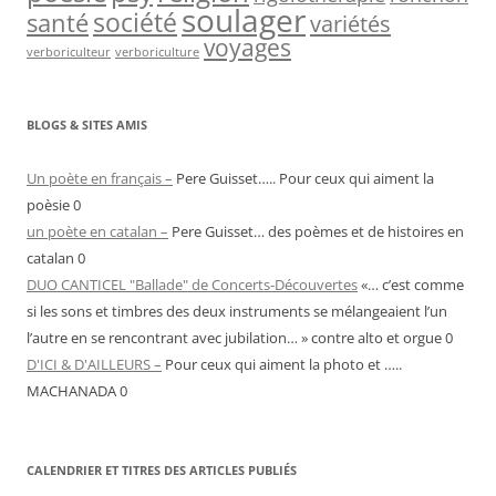
soulager
société
santé
variétés
voyages
verboriculteur
verboriculture
BLOGS & SITES AMIS
Un poète en français –
Pere Guisset….. Pour ceux qui aiment la
poèsie 0
un poète en catalan –
Pere Guisset… des poèmes et de histoires en
catalan 0
DUO CANTICEL "Ballade" de Concerts-Découvertes
«… c’est comme
si les sons et timbres des deux instruments se mélangeaient l’un
l’autre en se rencontrant avec jubilation… » contre alto et orgue 0
D'ICI & D'AILLEURS –
Pour ceux qui aiment la photo et …..
MACHANADA 0
CALENDRIER ET TITRES DES ARTICLES PUBLIÉS