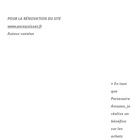
POUR LA RÉNOVATION DU SITE
www.pereguisset.fr
Auteur catalan
« En tant
que
Partenaire
Amazon, je
réalise un
bénéfice
sur les
achats