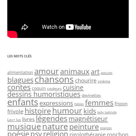
LES MOTS CLÉS
amour
animaux
art
alimentation
astuces
chansons
blagues
chourire
cinéma
contes
cuisine
coquin
couleurs
dessins humoristiques
devinettes
enfants
femmes
expressions
fripon
fables
humour
histoire
kids
frivole
lady ladinde
légendes
magnétiseur
livres
Les+ lus
nature
musique
peinture
plantes
psy
religion
poésie
rigolothérapie
ronchon