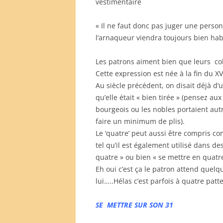
vestimentaire
« Il ne faut donc pas juger une perso
l’arnaqueur viendra toujours bien habi
Les patrons aiment bien que leurs col
Cette expression est née à la fin du XVI
Au siècle précédent, on disait déjà d
qu’elle était « bien tirée » (pensez a
bourgeois ou les nobles portaient autr
faire un minimum de plis).
Le ‘quatre’ peut aussi être compris 
tel qu’il est également utilisé dans
quatre » ou bien « se mettre en quatre
Eh oui c’est ça le patron attend quelq
lui…..Hélas c’est parfois à quatre patt
SE METTRE SUR SON 31