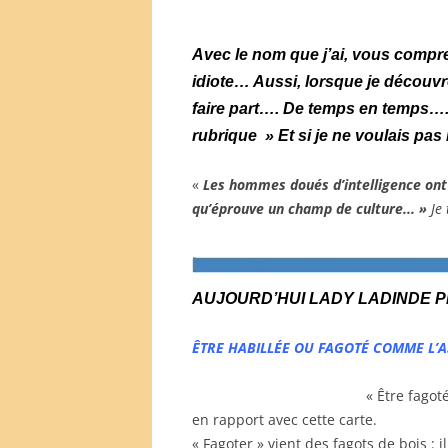
Avec le nom que j’ai, vous compre
idiote… Aussi, lorsque je découvr
faire part….
De temps en temps…. 
rubrique » Et si je ne voulais pas 
«
Les hommes doués d’intelligence ont 
qu’éprouve un champ de culture.
.. »
Je
AUJOURD’HUI LADY LADINDE P
ÊTRE HABILLÉE OU FAGOTÉ COMME L’A
« Être fagot
en rapport avec cette carte.
« Fagoter » vient des fagots de bois : 