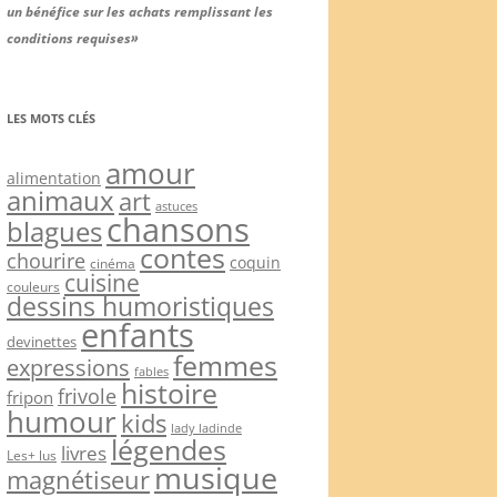
un bénéfice sur les achats remplissant les
conditions requises»
LES MOTS CLÉS
amour
alimentation
animaux
art
astuces
chansons
blagues
contes
chourire
coquin
cinéma
cuisine
couleurs
dessins humoristiques
enfants
devinettes
femmes
expressions
fables
histoire
frivole
fripon
humour
kids
lady ladinde
légendes
livres
Les+ lus
musique
magnétiseur