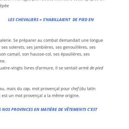
’épée
LES CHEVALIERS « S’HABILLAIENT DE PIED EN
valerie. Se préparer au combat demandait une longue
 ses solerets, ses jambières, ses genouillères, ses
son camail, son hausse-col, ses épaulières, ses
me.
uatre-vingts livres d’armure, il se sentait armé
de pied
teau, mais du
cap
, mot provençal pour
chef
(du latin
 est un mot provençal a la même origine.
 NOS PROVINCES EN MATIÈRE DE VÊTEMENTS C’EST