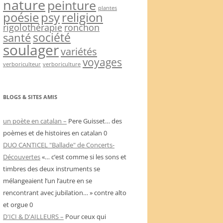
nature
peinture
plantes
psy
religion
poésie
rigolothérapie
ronchon
société
santé
soulager
variétés
voyages
verboriculteur
verboriculture
BLOGS & SITES AMIS
un poète en catalan –
Pere Guisset… des
poèmes et de histoires en catalan 0
DUO CANTICEL "Ballade" de Concerts-
Découvertes
«… c’est comme si les sons et
timbres des deux instruments se
mélangeaient l’un l’autre en se
rencontrant avec jubilation… » contre alto
et orgue 0
D'ICI & D'AILLEURS –
Pour ceux qui