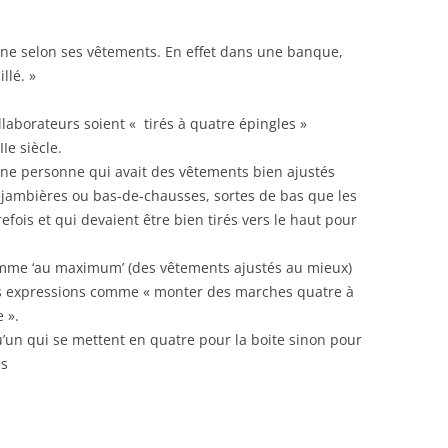
nne selon ses vêtements. En effet dans une banque,
llé. »
laborateurs soient « tirés à quatre épingles »
Ie siècle.
’une personne qui avait des vêtements bien ajustés
ux jambières ou bas-de-chausses, sortes de bas que les
efois et qui devaient être bien tirés vers le haut pour
comme ‘au maximum’ (des vêtements ajustés au mieux)
 des expressions comme « monter des marches quatre à
 ».
u’un qui se mettent en quatre pour la boite sinon pour
es