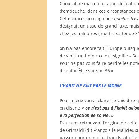
Choucaline ma copine avait déjà abord
d’embauche dans ces circonstances o
Cette expression signifie
s’habiller tr
désignait un tissu de grand luxe, mais
chez les militaires ( mettre sa tenue 3
on n’a pas encore fait l’Europe puisq
de vint-i-un boto » ce qui signifie « S
Pour ne pas vous faire perdre les notio
disent « Être sur son 36 »
L’HABIT NE FAIT PAS LE MOINE
Pour mieux vous éclairer je vais dire q
en disant:
« ce n’est pas à l’habit qu’o
à la perfection de sa vie. »
D’aucuns retrouvent l’origine de cette 
de Grimaldi (dit François le Malicieux
passer pour un moine franciscain. Le