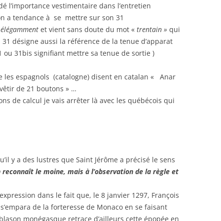
é l’importance vestimentaire dans l’entretien
n a tendance à se mettre sur son 31
ès élégamment
et vient sans doute du mot «
trentain »
qui
 31 désigne aussi la référence de la tenue d’apparat
1 ou 31bis signifiant mettre sa tenue de sortie )
ue les espagnols (catalogne) disent en catalan « Anar
e vêtir de 21 boutons » …
ns de calcul je vais arrêter là avec les québécois qui
u’il y a des lustres que Saint Jérôme a précisé le sens
n reconnaît le moine, mais à l’observation de la règle et
expression dans le fait que, le 8 janvier 1297, François
) s’empara de la forteresse de Monaco en se faisant
 blason monégasque retrace d’ailleurs cette épopée en