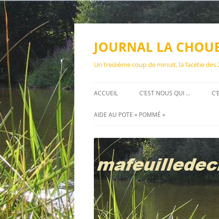
Aller
au
contenu
JOURNAL LA CHOU
Un treizième coup de minuit, la facétie des
ACCUEIL
C’EST NOUS QUI …
C’
AIDE AU POTE « POMMÉ »