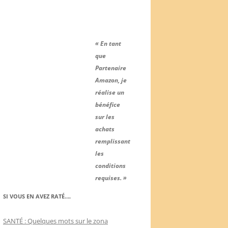
« En tant
que
Partenaire
Amazon, je
réalise un
bénéfice
sur les
achats
remplissant
les
conditions
requises. »
SI VOUS EN AVEZ RATÉ….
SANTÉ : Quelques mots sur le zona