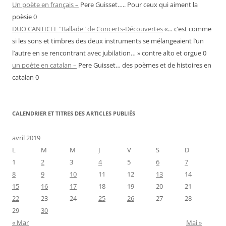
Un poète en français –
Pere Guisset….. Pour ceux qui aiment la
poèsie 0
DUO CANTICEL "Ballade" de Concerts-Découvertes
«… c’est comme
si les sons et timbres des deux instruments se mélangeaient l’un
l’autre en se rencontrant avec jubilation… » contre alto et orgue 0
un poète en catalan –
Pere Guisset… des poèmes et de histoires en
catalan 0
CALENDRIER ET TITRES DES ARTICLES PUBLIÉS
avril 2019
L
M
M
J
V
S
D
1
2
3
4
5
6
7
8
9
10
11
12
13
14
15
16
17
18
19
20
21
22
23
24
25
26
27
28
29
30
« Mar
Mai »