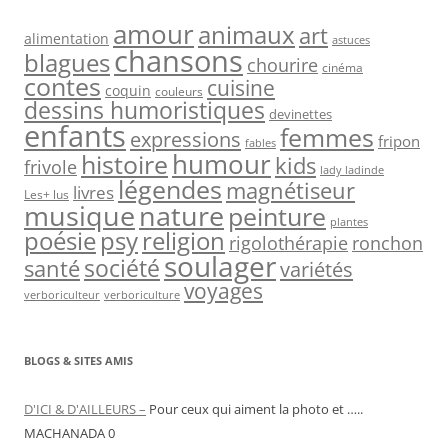
amour
animaux
art
alimentation
astuces
chansons
blagues
chourire
cinéma
contes
cuisine
coquin
couleurs
dessins humoristiques
devinettes
enfants
femmes
expressions
fripon
fables
humour
histoire
kids
frivole
lady ladinde
légendes
magnétiseur
livres
Les+ lus
nature
musique
peinture
plantes
psy
religion
poésie
rigolothérapie
ronchon
soulager
société
santé
variétés
voyages
verboriculteur
verboriculture
BLOGS & SITES AMIS
D'ICI & D'AILLEURS –
Pour ceux qui aiment la photo et …..
MACHANADA 0