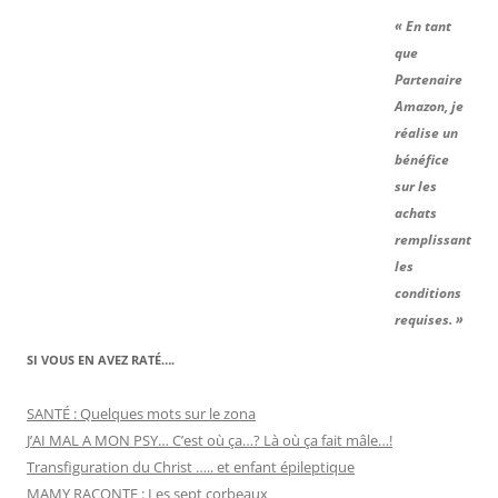
« En tant
que
Partenaire
Amazon, je
réalise un
bénéfice
sur les
achats
remplissant
les
conditions
requises. »
SI VOUS EN AVEZ RATÉ….
SANTÉ : Quelques mots sur le zona
J’AI MAL A MON PSY… C’est où ça…? Là où ça fait mâle…!
Transfiguration du Christ ….. et enfant épileptique
MAMY RACONTE : Les sept corbeaux