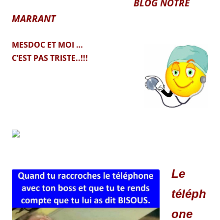
BLOG NOTRE
MARRANT
MESDOC ET MOI …
C’EST PAS TRISTE..!!!
Le
téléph
one