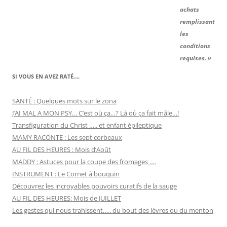
achats
remplissant
les
conditions
requises. »
SI VOUS EN AVEZ RATÉ….
SANTÉ : Quelques mots sur le zona
J’AI MAL A MON PSY… C’est où ça…? Là où ça fait mâle…!
Transfiguration du Christ ….. et enfant épileptique
MAMY RACONTE : Les sept corbeaux
AU FIL DES HEURES : Mois d’Août
MADDY : Astuces pour la coupe des fromages ….
INSTRUMENT : Le Cornet à bouquin
Découvrez les incroyables pouvoirs curatifs de la sauge
AU FIL DES HEURES: Mois de JUILLET
Les gestes qui nous trahissent….. du bout des lèvres ou du menton