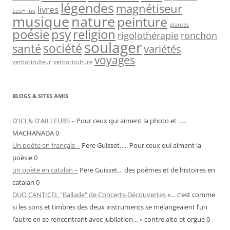
légendes
magnétiseur
livres
Les+ lus
nature
musique
peinture
plantes
psy
religion
poésie
rigolothérapie
ronchon
soulager
société
santé
variétés
voyages
verboriculteur
verboriculture
BLOGS & SITES AMIS
D'ICI & D'AILLEURS –
Pour ceux qui aiment la photo et …..
MACHANADA 0
Un poète en français –
Pere Guisset….. Pour ceux qui aiment la
poèsie 0
un poète en catalan –
Pere Guisset… des poèmes et de histoires en
catalan 0
DUO CANTICEL "Ballade" de Concerts-Découvertes
«… c’est comme
si les sons et timbres des deux instruments se mélangeaient l’un
l’autre en se rencontrant avec jubilation… » contre alto et orgue 0