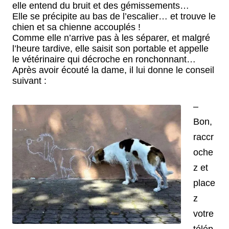
elle entend du bruit et des gémissements…
Elle se précipite au bas de l’escalier… et trouve le
chien et sa chienne accouplés !
Comme elle n’arrive pas à les séparer, et malgré
l’heure tardive, elle saisit son portable et appelle
le vétérinaire qui décroche en ronchonnant…
Après avoir écouté la dame, il lui donne le conseil
suivant :
–
Bon,
raccr
oche
z et
place
z
votre