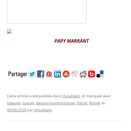
PAPY MARRANT
Cette entrée a été publiée dans
choublanc
, et marquée avec
blagues
,
coquin
,
dessins humoristiques
,
fripon
,
frivole
, le
05/06/2026
par
choublanc
.