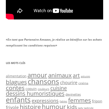
«En tant que Partenaire Amazon, je réalise un bénéfice sur les achats
remplissant les conditions requises»
LES MOTS CLÉS
amour
animaux
art
alimentation
astuces
chansons
blagues
chourire
cinéma
contes
cuisine
coquin
couleurs
dessins humoristiques
devinettes
enfants
femmes
expressions
fripon
fables
humour
histoire
kids
frivole
lady ladinde