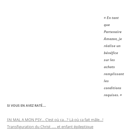
« En tant
que
Partenaire
Amazon, je
réalise un
bénéfice
sur les
achats
remplissant
les
conditions
requises. »
SI VOUS EN AVEZ RATÉ….
J’AI MAL A MON PSY… C’est où ça…? Là où ça fait mâle…!
Transfiguration du Christ ….. et enfant épileptique