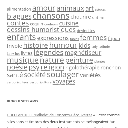
amour
animaux
art
alimentation
astuces
chansons
blagues
chourire
cinéma
contes
cuisine
coquin
couleurs
dessins humoristiques
devinettes
enfants
femmes
expressions
fripon
fables
humour
histoire
kids
frivole
lady ladinde
légendes
magnétiseur
livres
Les+ lus
nature
musique
peinture
plantes
psy
religion
poésie
rigolothérapie
ronchon
soulager
société
santé
variétés
voyages
verboriculteur
verboriculture
BLOGS & SITES AMIS
DUO CANTICEL "Ballade" de Concerts-Découvertes
«… c’est comme
si les sons et timbres des deux instruments se mélangeaient l’un