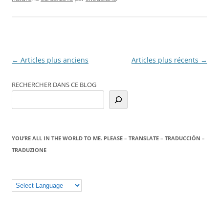
Navigation
←
Articles plus anciens
Articles plus récents
→
des
RECHERCHER DANS CE BLOG
articles
YOU’RE ALL IN THE WORLD TO ME. PLEASE – TRANSLATE – TRADUCCIÓN –
TRADUZIONE