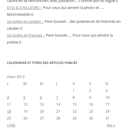
l’autre en se rencontrant avec jubilation… » contre alto et orgue 0
D'ICI & D'AILLEURS –
Pour ceux qui aiment la photo et …..
MACHANADA 0
un poète en catalan –
Pere Guisset… des poèmes et de histoires en
catalan 0
Un poète en français –
Pere Guisset….. Pour ceux qui aiment la
poèsie 0
CALENDRIER ET TITRES DES ARTICLES PUBLIÉS
mars 2013
L
M
M
J
V
S
D
1
2
3
4
5
6
7
8
9
10
11
12
13
14
15
16
17
18
19
20
21
22
23
24
25
26
27
28
29
30
31
« Fév
Avr »