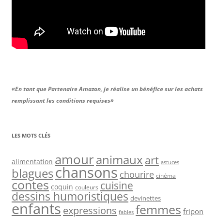
«En tant que Partenaire Amazon, je réalise un bénéfice sur les achats
remplissant les conditions requises»
LES MOTS CLÉS
amour
animaux
art
alimentation
astuces
chansons
blagues
chourire
cinéma
contes
cuisine
coquin
couleurs
dessins humoristiques
devinettes
enfants
femmes
expressions
fripon
fables