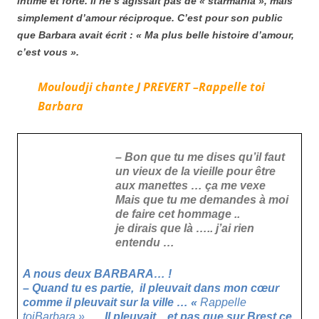
intime et forte. Il ne s’agissait pas de « starmania », mais
simplement d’amour réciproque. C’est pour son public
que Barbara avait écrit : « Ma plus belle histoire d’amour,
c’est vous ».
Mouloudji chante J PREVERT
–
R
appelle toi
Barbara
– Bon que tu me dises qu’il faut
un vieux de la vieille pour être
aux manettes … ça me vexe
Mais que tu me demandes à moi
de faire cet hommage ..
je dirais que là ….. j’ai rien
entendu …
A nous deux BARBARA… !
– Quand tu es partie, il pleuvait dans mon cœur
comme il pleuvait sur la ville … «
Rappelle
toi
Barbara »
….
Il pleuvait.
..
et pas que sur Brest ce