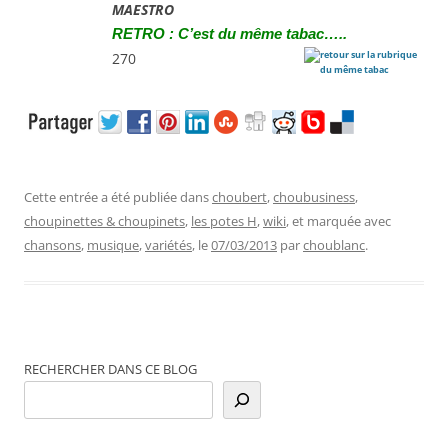
MAESTRO
R
ETRO : C’est du même tabac…..
270
Cette entrée a été publiée dans
choubert
,
choubusiness
,
choupinettes & choupinets
,
les potes H
,
wiki
, et marquée avec
chansons
,
musique
,
variétés
, le
07/03/2013
par
choublanc
.
RECHERCHER DANS CE BLOG