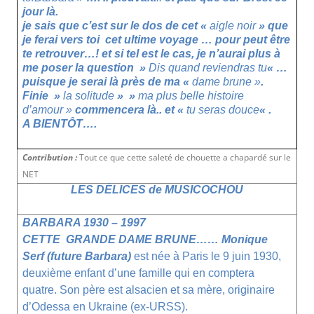
jour là.
je sais que c’est sur le dos de cet «
aigle noir
» que
je ferai vers toi cet ultime voyage … pour peut être
te retrouver…! et si tel est le cas, je n’aurai plus à
me poser la question »
Dis quand reviendras tu
« …
puisque je serai là près de ma «
dame brune »
.
Finie »
la solitude
» »
ma plus belle histoire
d’amour »
commencera là.. et «
tu seras douce
« .
A BIENTÔT….
Contribution :
Tout ce que cette saleté de chouette a chapardé sur le
NET
LES DÉLICES de MUSICOCHOU
BARBARA 1930 – 1997
CETTE GRANDE DAME BRUNE……
Monique
Serf (future Barbara)
est née à Paris le 9 juin 1930,
deuxième enfant d’une famille qui en comptera
quatre. Son père est alsacien et sa mère, originaire
d’Odessa en Ukraine (ex-URSS).