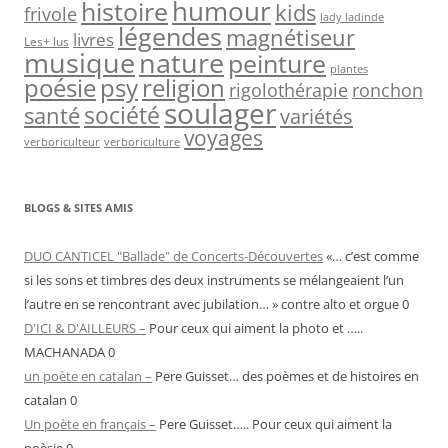
humour
histoire
kids
frivole
lady ladinde
légendes
magnétiseur
livres
Les+ lus
nature
musique
peinture
plantes
psy
religion
poésie
rigolothérapie
ronchon
soulager
société
santé
variétés
voyages
verboriculteur
verboriculture
BLOGS & SITES AMIS
DUO CANTICEL "Ballade" de Concerts-Découvertes
«… c’est comme
si les sons et timbres des deux instruments se mélangeaient l’un
l’autre en se rencontrant avec jubilation… » contre alto et orgue 0
D'ICI & D'AILLEURS –
Pour ceux qui aiment la photo et …..
MACHANADA 0
un poète en catalan –
Pere Guisset… des poèmes et de histoires en
catalan 0
Un poète en français –
Pere Guisset….. Pour ceux qui aiment la