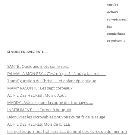
sur les
achats
remplissant
les
conditions
requises. »
SI VOUS EN AVEZ RATÉ….
SANTÉ : Quelques mots sur le zona
J’AI MAL A MON PSY… C’est où ça…? Là où ça fait mâle…!
Transfiguration du Christ ….. et enfant épileptique
MAMY RACONTE : Les sept corbeaux
AU FIL DES HEURES : Mois d’Août
MADDY : Astuces pour la coupe des fromages ….
INSTRUMENT : Le Cornet à bouquin
Découvrez les incroyables pouvoirs curatifs de la sauge
AU FIL DES HEURES: Mois de JUILLET
Les gestes qui nous trahissent….. du bout des lèvres ou du menton