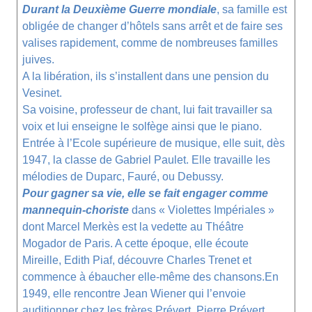
Durant la Deuxième Guerre mondiale
, sa famille est
obligée de changer d’hôtels sans arrêt et de faire ses
valises rapidement, comme de nombreuses familles
juives.
A la libération, ils s’installent dans une pension du
Vesinet.
Sa voisine, professeur de chant, lui fait travailler sa
voix et lui enseigne le solfège ainsi que le piano.
Entrée à l’Ecole supérieure de musique, elle suit, dès
1947, la classe de Gabriel Paulet. Elle travaille les
mélodies de Duparc, Fauré, ou Debussy.
Pour gagner sa vie, elle se fait engager comme
mannequin-choriste
dans « Violettes Impériales »
dont Marcel Merkès est la vedette au Théâtre
Mogador de Paris. A cette époque, elle écoute
Mireille,
Edith Piaf
, découvre
Charles Trenet
et
commence à ébaucher elle-même des chansons.En
1949, elle rencontre Jean Wiener qui l’envoie
auditionner chez les frères Prévert. Pierre Prévert