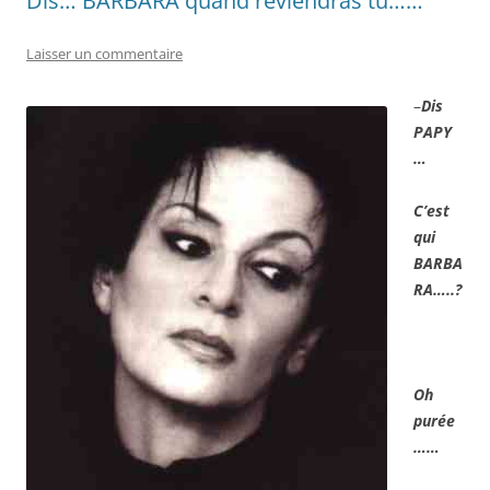
Dis… BARBARA quand reviendras tu……
Laisser un commentaire
–
Dis
PAPY
…
C’est
qui
BARBA
RA…..?
Oh
purée
……