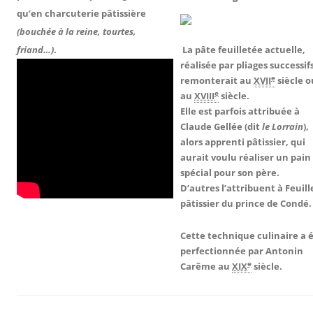
qu’en charcuterie pâtissière
(bouchée à la reine, tourtes,
friand…)
.
La pâte feuilletée actuelle,
réalisée par pliages successifs
e
remonterait au
XVII
siècle o
e
au
XVIII
siècle.
Elle est parfois attribuée à
Claude Gellée (dit
le Lorrain
),
alors apprenti pâtissier, qui
aurait voulu réaliser un pain
spécial pour son père.
D’autres l’attribuent à Feuill
pâtissier du prince de Condé.
Cette technique culinaire a 
perfectionnée par Antonin
e
Carême au
XIX
siècle.