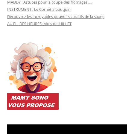
MADDY : Astuces pour la coupe des fromages ….
INSTRUMENT : Le Cornet à bouquin
Découvrez les incroyables pouvoirs curatifs de la sauge
AU FIL DES HEURES: Mois de JUILLET