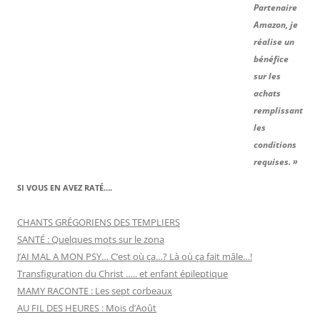
Partenaire
Amazon, je
réalise un
bénéfice
sur les
achats
remplissant
les
conditions
requises. »
SI VOUS EN AVEZ RATÉ….
CHANTS GRÉGORIENS DES TEMPLIERS
SANTÉ : Quelques mots sur le zona
J’AI MAL A MON PSY… C’est où ça…? Là où ça fait mâle…!
Transfiguration du Christ ….. et enfant épileptique
MAMY RACONTE : Les sept corbeaux
AU FIL DES HEURES : Mois d’Août