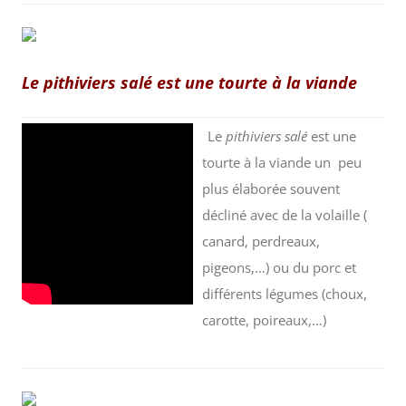
Le pithiviers salé est une tourte à la viande
Le
pithiviers salé
est une
tourte à la viande un peu
plus élaborée souvent
décliné avec de la volaille (
canard, perdreaux,
pigeons,…) ou du porc et
différents légumes (choux,
carotte, poireaux,…)