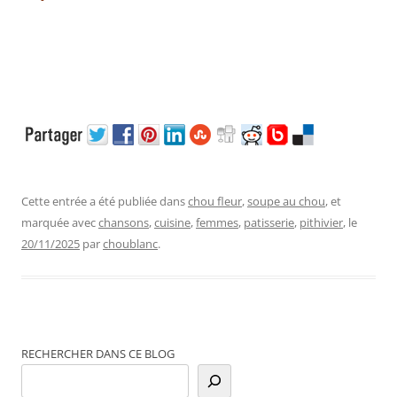
Cette entrée a été publiée dans
chou fleur
,
soupe au chou
, et
marquée avec
chansons
,
cuisine
,
femmes
,
patisserie
,
pithivier
, le
20/11/2025
par
choublanc
.
RECHERCHER DANS CE BLOG