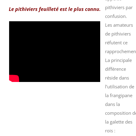
pithiviers par
Le pithiviers feuilleté est le plus connu.
confusion.
Les amateurs
de pithiviers
réfutent ce
rapprochemen
La principale
différence
réside dans
l’utilisation de
la frangipane
dans la
composition d
la galette des
rois :