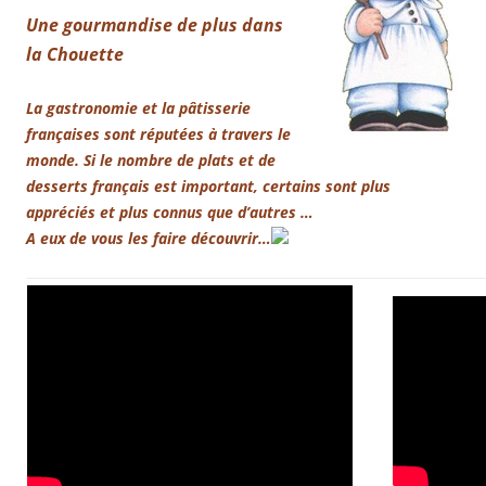
Une gourmandise de plus dans
la Chouette
La gastronomie et la pâtisserie
françaises sont réputées à travers le
monde. Si le nombre de plats et de
desserts français est important, certains sont plus
appréciés et plus connus que d’autres …
A eux de vous les faire découvrir…