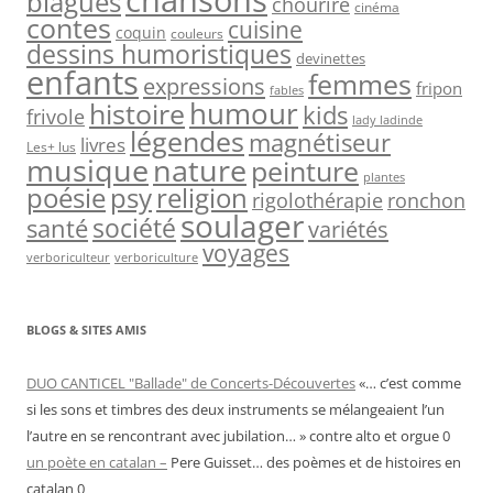
blagues
chourire
cinéma
contes
cuisine
coquin
couleurs
dessins humoristiques
devinettes
enfants
femmes
expressions
fripon
fables
humour
histoire
kids
frivole
lady ladinde
légendes
magnétiseur
livres
Les+ lus
musique
nature
peinture
plantes
psy
religion
poésie
rigolothérapie
ronchon
soulager
société
santé
variétés
voyages
verboriculteur
verboriculture
BLOGS & SITES AMIS
DUO CANTICEL "Ballade" de Concerts-Découvertes
«… c’est comme
si les sons et timbres des deux instruments se mélangeaient l’un
l’autre en se rencontrant avec jubilation… » contre alto et orgue 0
un poète en catalan –
Pere Guisset… des poèmes et de histoires en
catalan 0