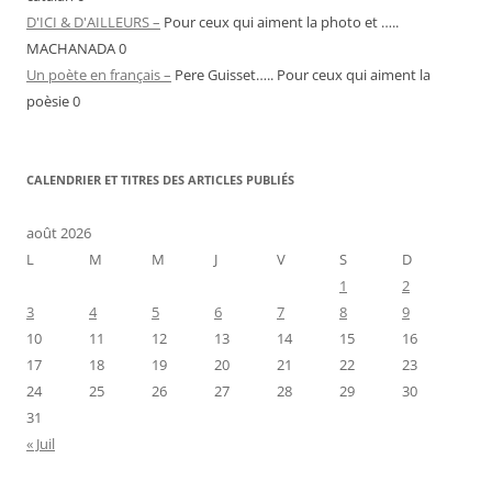
D'ICI & D'AILLEURS –
Pour ceux qui aiment la photo et …..
MACHANADA 0
Un poète en français –
Pere Guisset….. Pour ceux qui aiment la
poèsie 0
CALENDRIER ET TITRES DES ARTICLES PUBLIÉS
août 2026
L
M
M
J
V
S
D
1
2
3
4
5
6
7
8
9
10
11
12
13
14
15
16
17
18
19
20
21
22
23
24
25
26
27
28
29
30
31
« Juil