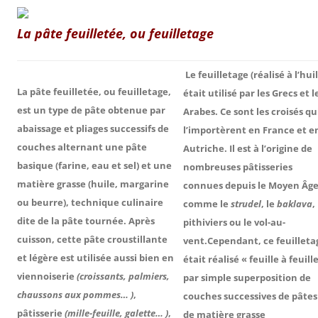
La pâte feuilletée, ou feuilletage
Le feuilletage (réalisé à l’hui
La pâte feuilletée, ou feuilletage,
était utilisé par les Grecs et l
est un type de pâte obtenue par
Arabes. Ce sont les croisés qu
abaissage et pliages successifs de
l’importèrent en France et e
couches alternant une pâte
Autriche. Il est à l’origine de
basique (farine, eau et sel) et une
nombreuses pâtisseries
matière grasse (huile, margarine
connues depuis le Moyen Âge
ou beurre), technique culinaire
comme le
strudel
, le
baklava
,
dite de la pâte tournée. Après
pithiviers ou le vol-au-
cuisson, cette pâte croustillante
vent.Cependant, ce feuilleta
et légère est utilisée aussi bien en
était réalisé « feuille à feuille
viennoiserie
(croissants, palmiers,
par simple superposition de
chaussons aux pommes… )
,
couches successives de pâtes
pâtisserie
(mille-feuille, galette… )
,
de matière grasse