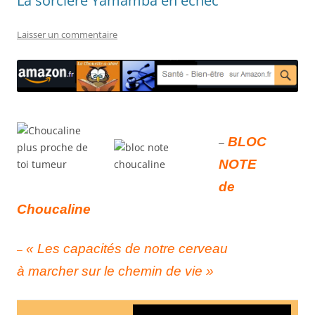
La sorcière Yamamba en échec
Laisser un commentaire
BLOC
–
NOTE
de
Choucaline
«
Les capacités de notre cerveau
–
à marcher sur le chemin de vie »