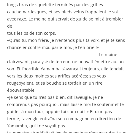
longs bras de squelette terminés par des griffes
cauchemardesques, et ses pieds velus frappaient le sol
avec rage. Le moine qui servait de guide se mit à trembler
de
tous les os de son corps.
«Qu’as-tu, mon frère, je n’entends plus ta voix, et je te sens
chanceler contre moi, parle-moi, je t’en prie !»
Le moine
clairvoyant, paralysé de terreur, ne pouvait émettre aucun
son. Et l’horrible Yamamba s’avançait toujours, elle tendait
vers les deux moines ses griffes acérées; ses yeux
rougeoyaient, et sa bouche se tordait en un rire
épouvantable.
«Je sens que tu n’es pas bien, dit l’aveugle, je ne
comprends pas pourquoi, mais laisse-moi te soutenir et te
guider à mon tour, appuie-toi sur rnoi l » Et d’un pas
ferme, l’aveugle entraîna son compagnon en direction de
Yamamba, qu’il ne voyait pas.
Le monstre stupéfait vit les deux moines s’avancer droit sur