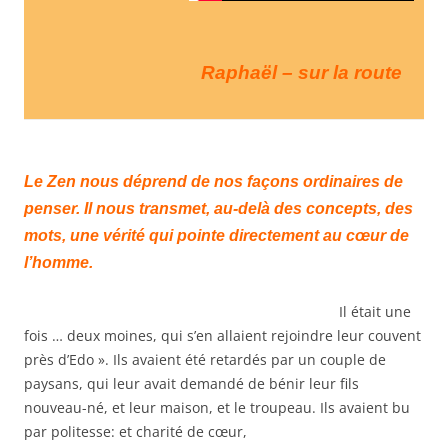
Raphaël – sur la route
Le Zen nous déprend de nos façons ordinaires de
penser. Il nous transmet, au-delà des concepts, des
mots, une vérité qui pointe directement au cœur de
l’homme.
Il était une
fois … deux moines, qui s’en allaient rejoindre leur couvent
près d’Edo ». Ils avaient été retardés par un couple de
paysans, qui leur avait demandé de bénir leur fils
nouveau-né, et leur maison, et le troupeau. Ils avaient bu
par politesse: et charité de cœur,