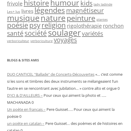
humour
histoire
kids
frivole
lady ladinde
légendes
magnétiseur
livres
Les+ lus
musique
nature
peinture
plantes
psy
religion
poésie
rigolothérapie
ronchon
soulager
société
santé
variétés
voyages
verboriculteur
verboriculture
BLOGS & SITES AMIS
DUO CANTICEL "Ballade" de Concerts-Découvertes
«… c’est comme
si les sons et timbres des deux instruments se mélangeaient l’un
l’autre en se rencontrant avec jubilation… » contre alto et orgue 0
D'ICI & D'AILLEURS –
Pour ceux qui aiment la photo et …..
MACHANADA 0
Un poète en français –
Pere Guisset….. Pour ceux qui aiment la
poèsie 0
un poète en catalan –
Pere Guisset… des poèmes et de histoires en
catalan 0