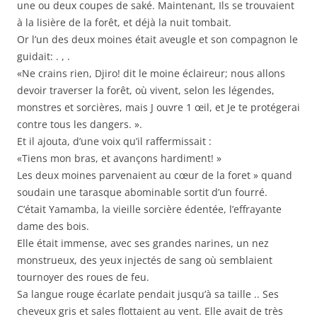
une ou deux coupes de saké. Maintenant, Ils se trouvaient
à la lisière de la forêt, et déjà la nuit tombait.
Or l’un des deux moines était aveugle et son compagnon le
guidait: . , .
«Ne crains rien, Djiro! dit le moine éclaireur; nous allons
devoir traverser la forêt, où vivent, selon les légendes,
monstres et sorcières, mais J ouvre 1 œil, et Je te protégerai
contre tous les dangers. ».
Et il ajouta, d’une voix qu’il raffermissait :
«Tiens mon bras, et avançons hardiment! »
Les deux moines parvenaient au cœur de la foret » quand
soudain une tarasque abominable sortit d’un fourré.
C’était Yamamba, la vieille sorcière édentée, l’effrayante
dame des bois.
Elle était immense, avec ses grandes narines, un nez
monstrueux, des yeux injectés de sang où semblaient
tournoyer des roues de feu.
Sa langue rouge écarlate pendait jusqu’à sa taille .. Ses
cheveux gris et sales flottaient au vent. Elle avait de très