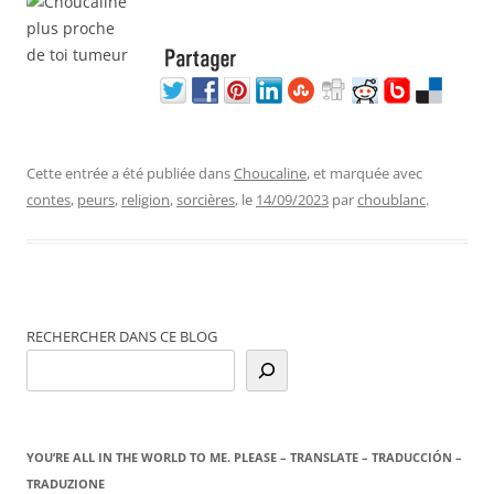
Cette entrée a été publiée dans
Choucaline
, et marquée avec
contes
,
peurs
,
religion
,
sorcières
, le
14/09/2023
par
choublanc
.
RECHERCHER DANS CE BLOG
YOU’RE ALL IN THE WORLD TO ME. PLEASE – TRANSLATE – TRADUCCIÓN –
TRADUZIONE