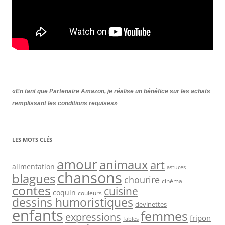
«En tant que Partenaire Amazon, je réalise un bénéfice sur les achats
remplissant les conditions requises»
LES MOTS CLÉS
amour
animaux
art
alimentation
astuces
chansons
blagues
chourire
cinéma
contes
cuisine
coquin
couleurs
dessins humoristiques
devinettes
enfants
femmes
expressions
fripon
fables